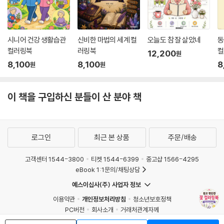
시니어 건강 생활습관
신비한 마법의 세계 컬
오늘도 참 잘 살았네
동
컬러링북
러링북
컬
12,200
원
8,100
8,100
8
원
원
이 책을 구입하신 분들이 산 분야 책
로그인
최근 본 상품
주문/배송
고객센터 1544-3800
티켓 1544-6399
중고샵 1566-4295
eBook 1:1문의/채팅상담
예스이십사(주) 사업자 정보
이용약관
개인정보처리방침
청소년보호정책
PC버전
회사소개
거래처관계자께
도서홍보
광고