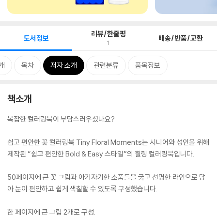
리뷰/한줄평
도서정보
배송/반품/교환
1
개
목차
저자 소개
관련분류
품목정보
책소개
복잡한 컬러링북이 부담스러우셨나요?
쉽고 편안한 꽃 컬러링북 Tiny Floral Moments는 시니어와 성인을 위해
제작된 “쉽고 편안한 Bold & Easy 스타일”의 힐링 컬러링북입니다.
50페이지에 큰 꽃 그림과 아기자기한 소품들을 굵고 선명한 라인으로 담
아 눈이 편안하고 쉽게 색칠할 수 있도록 구성했습니다.
한 페이지에 큰 그림 2개로 구성.