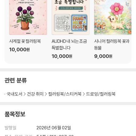
사계절 꽃 컬러링북
AUDHD 내 뇌는 조금
시니어 컬러링북 꽃과
특별합니다
동물
10,000
원
10,000
9,000
원
원
관련 분류
국내도서
건강 취미
컬러링북/스티커북
드로잉/컬러링북
품목정보
발행일
2026년 06월 02일