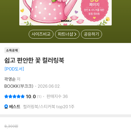
사이즈비교
파트너샵
공유하기
소득공제
쉽고 편안한 꽃 컬러링북
POD도서
곽영순
저
BOOKK(부크크)
2026.06.02.
10.0
판매지수
36
1
베스트
컬러링북/스티커북 top20 1주
8,300
원