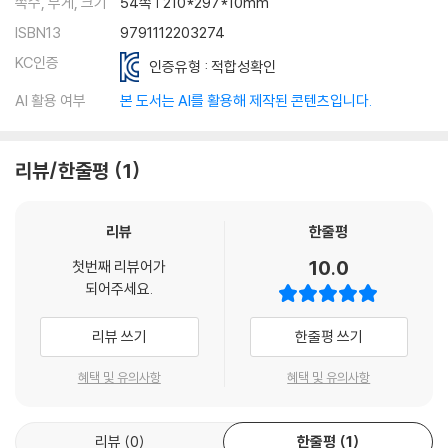
쪽수, 무게, 크기
54쪽 | 210*297*10mm
ISBN13
9791112203274
KC인증
인증유형 : 적합성확인
AI 활용 여부
본 도서는 AI를 활용해 제작된 콘텐츠입니다.
리뷰/한줄평
1
리뷰
한줄평
10.0
첫번째 리뷰어가
되어주세요.
리뷰 쓰기
한줄평 쓰기
혜택 및 유의사항
혜택 및 유의사항
리뷰
0
한줄평
1