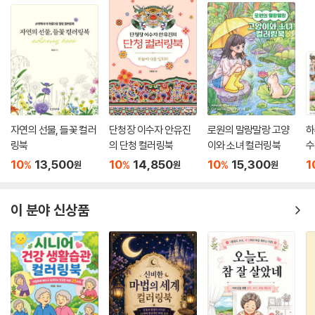
자연의 선물, 들꽃 컬러
단청장 이수자 안유진
로원의 말랑말랑 고양
하
링북
의 단청 컬러링북
이와 소녀 컬러링북
수
10
13,500
10
14,850
10
15,300
1
%
%
%
원
원
원
이 분야 신상품