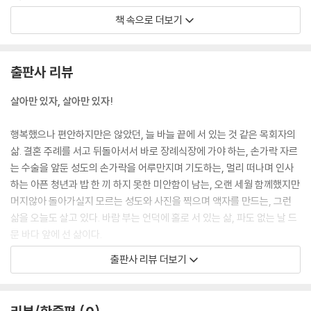
가을 느낌
진다면, 받을 복이 많으니 기대해도 됩니다. 늘 대하는 삶의 일상에서도 새
가을 서정
책 속으로 더보기
로움과 따스함을 느낀다면, 우리는 복이 많은 사람입니다.
겨울은 춥고 외롭지만, 더 따뜻하기도 합니다
--- p.18
겨울나무
출판사 리뷰
화가 나도, 속상해도, 몸이 아프고 마음조차 아파도, 인정받지 못해도, 억
4장 내 인생 최고의 때는 지금
울한 것 같아 잠이 오지 않아도, 실망스러워 모든 것을 그만두고 싶어도, 무
살아만 있자, 살아만 있자!
능하다고 여겨도, 그 자리에 오래 있었더니, 그냥 그 자리에 오래오래 있었
고통스러울 때는 1000까지 센다
더니, 세월의 흐름 속에 큰 나무가 되었습니다.
오늘 하루가 감사한 이유
행복했으나 편안하지만은 않았던, 늘 바늘 끝에 서 있는 것 같은 목회자의
--- p.24
다부지게 마음먹고 달려가면
삶. 결혼 주례를 서고 뒤돌아서서 바로 장례식장에 가야 하는, 손가락 자르
열정이 식으면
는 수술을 앞둔 성도의 손가락을 어루만지며 기도하는, 멀리 떠나며 인사
한 사람을 이해한다는 것은 매우 힘든 일입니다. 하지만 온 세상을 이해하
좋은 습관 들이기
하는 아픈 청년과 밥 한 끼 하지 못한 미안함이 남는, 오랜 세월 함께했지만
는 것과 한 사람을 이해하는 것은 같은 일입니다. 내 사고 구조를 바꾸어 그
나쁜 습관 고치기
머지않아 돌아가실지 모르는 성도와 사진을 찍으며 액자를 만드는, 그런
에게 맞추지 않는 한 완전한 이해는 불가능합니다. 이는 곧 자기를 부인하
한 박자 빠르게
삶을 오늘도 살고 있다. 바람 부는 언덕에 홀로 서 있는 삶, 파도 없는 날 드
는 일입니다. 내 관점에서 먼저 판단하는 것이 아니라 그의 관점에서 이해
한계와 가능성
문 바다 앞에 선 삶이다.
해야 합니다. 그렇게 하다 보면, 우리는 우리 자신이 그동안 얼마나 편협한
융합과 가열
출판사 리뷰 더보기
삶을 살았는지 깨닫게 됩니다.
수용의 힘
그는 누구나 “정말 가슴이 아파 숨쉬기 어렵고, 살아있는 것이 죽음보다 못
--- p.42
내 발밑을 든든히 하고 나서
하다고 느껴지는 때”가 있다고 말한다. 자신의 미욱했음에 자책과 자괴의
구조 만들기
심정을 느끼거나 누군가에게 섭섭함과 분노가 차오르기도 한다. 이때 생명