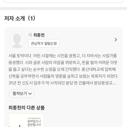
생각
통증
손님
저자 소개
1
낮아지고, 낮아져야
자식 노릇, 부모 노릇
이해하며 사는 삶
저
최종천
약점
관심작가 알림신청
아, 그런 것도 있구나!
사과 두 개
서울 토박이다. 어린 시절에는 시인을 꿈꿨고, 더 자라서는 사업가를
생선 머리
동경했다. 시와 글로 사람의 마음을 위로하고, 돈을 벌어 어려운 이웃
사진
을 돕고 싶다는 순수한 소망을 오래 간직했다. 총신대학교에 입학해
큰 그림을 보는 법
신학을 공부하면서 사람들의 영혼을 살피고 보듬는 목회자가 되었다.
불편함과 유익함
31년 전 신도시 입주가 막 시작되던 분당 한 건물에서 분당중앙교회
물 한 병과 그 눈망울
를 처음 열었고, 현재 분당중앙교회 담임목사로 봉직 중이다. 매주 주
펼쳐보기
무너진 꿈의 조각이라도 붙잡고
보 첫 면에 사람과 세상, 자연을 마주하는 우리의 자세, 삶의 희로애
죽은 나무 하나가
락, 신앙인의 사명과 역할 등을 담은 내용으로 1500편 이상의 칼럼
최종천
의 다른 상품
행복하게 사는 법
을 썼다. 지은 책으로 《성도를 위한 행복
2장 인생이라는 길 위에서