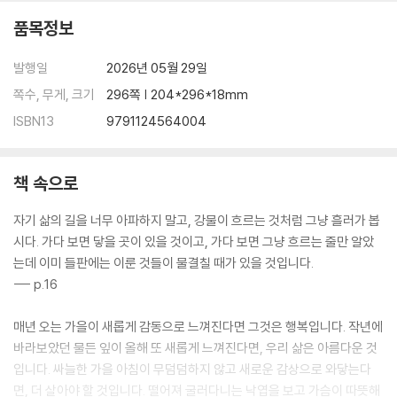
아름다움을 남기고 가는 삶
품목정보
꾸준히, 끝까지
발행일
2026년 05월 29일
3장 봄여름가을겨울 그리고 당신
쪽수, 무게, 크기
296쪽 | 204*296*18mm
ISBN13
9791124564004
아침 소회
봄의 활기를 느끼며
어렵게라도 이루면 됩니다
책 속으로
부모로 산다는 것
빗소리
자기 삶의 길을 너무 아파하지 말고, 강물이 흐르는 것처럼 그냥 흘러가 봅
여름 소리
시다. 가다 보면 닿을 곳이 있을 것이고, 가다 보면 그냥 흐르는 줄만 알았
비가 온다
는데 이미 들판에는 이룬 것들이 물결칠 때가 있을 것입니다.
비 온 뒤 산의 아름다움
--- p.16
무더위가 기회입니다
다시 가을을 기대하며
매년 오는 가을이 새롭게 감동으로 느껴진다면 그것은 행복입니다. 작년에
가을을 맞이하는 마음
바라보았던 물든 잎이 올해 또 새롭게 느껴진다면, 우리 삶은 아름다운 것
호수 수면에 가을이 내리고 있습니다
입니다. 싸늘한 가을 아침이 무덤덤하지 않고 새로운 감상으로 와닿는다
가을 소리
면, 더 살아야 할 것입니다. 떨어져 굴러다니는 낙엽을 보고 가슴이 따뜻해