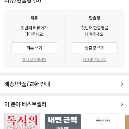
리뷰/한줄평
0
우리 삶에는 때로 귀찮고 불편한 것이 있습니다. 하지만 좀 귀찮고 불편하
내게 주어진 축복의 날들을 멋지게 삽시다
의 주문으로 여기며 “살아만 있자! 살아만 있자!”를 외치며 그 순간을 넘기
다 할지라도 참으며 하다 보면, 의외로 예기치 않았던 기쁨과 유익이 많습
버리고 인정할수록 평안해지고 행복해집니다
자고 제안한다. 그러면 삶이 흘러가고, 기쁨도 흘러가고, 슬픔도 흘러가고,
니다. “소가 없으면 구유는 깨끗하지만, 소의 힘으로 얻는 것이 많다.”라는
약속대로 정한 대로
해가 뜨고 달이 지기 여럿이면 어느새 절벽을 벗어나 푸른 초원을 달리고
리뷰
한줄평
잠언의 말씀을 생각합니다.
설득은 진실의 능력입니다
있을 것이라고 확신한다. 중년의 남자로, 아비와 남편으로, 자식으로, 다정
--- p.62
첫번째 리뷰어가
첫번째 한줄평을
끝까지 좋은 사람
다감한 이웃으로, 위로와 평안이 필요한 사람들에게 구도자로 살아가며 느
되어주세요.
남겨주세요.
실패가 습관이 되어서는 안 됩니다
끼는 생각들은 30년이라는 세월과 함께 무르익고 숙성되어 『살아있으니
들으면 입 개운한 차 한 잔 마신 것처럼 마음이 개운해지고, 읽으면 마음이
살만합니다』라는 모습으로 우리에게 왔다.
리뷰 쓰기
한줄평 쓰기
따뜻해지고 풍요로워지며, 그 삶의 모습을 보노라면 ‘인생이 이렇게 아름
5장 믿음으로 산다는 것
다울 수 있구나’ 생각되는, 그러한 삶을 살았으면 좋겠습니다.
이 세상은 감사하기로 마음먹으면 감사할 것 천지(1장_하늘 볼 수 있어 감
혜택 및 유의사항
혜택 및 유의사항
--- p.84
경건한 마음이 필요한 시대
사한 삶)이고, 가슴 따스한 소망과 의욕이 있는 삶은 내일을 기다려도 좋고
오해
(2장_인생이라는 길 위에서), 아침부터 저녁까지 봄부터 겨울까지 시간과
사람의 마음은 평가하는 것이 아닙니다. 수용함으로 소중히 여기고, 인정
소중한 인생, 소중한 하루
세월을 온전히 느끼고 받아들이는 자세(3장_봄여름가을겨울 그리고 당
하고 존중해주는 것입니다. 내 마음을 기쁘게 해줄 때도 담담히 받아들이
배송/반품/교환 안내
하고 싶은 것 다 이루고 가는 삶
신), 기쁨과 성공, 슬픔과 아픔을 대하는 우리의 태도(4장_내 인생 최고의
고, 내 마음을 아프게 해도 그냥 삶의 한 부분임을 인정하고 수용해야 합니
사랑을 포기하지 않음
때는 지금)를 이야기한다. 그리고 믿음으로 사는 사람은 어떻게 살아야 하
다. 내 주변을 구성하고 있는 풍경으로 여기고 해석해야 합니다. 그리고 사
정말 시간과의 싸움입니다
며, 이 시대에 교회는 무엇인지(5장_믿음으로 산다는 것)를 돌아보게 한
이 분야 베스트셀러
랑해야 합니다.
꽃 지고, 잎 나다
다.
--- p.95
하나님이 우리를 부르실 때
마음을 스치는 손길을 기대하며
사람을 대하는 애잔한 마음
하루하루 쉽지 않은 일 많습니다. 쉽지 않은 일은 어렵게라도 이루시면 됩
믿음의 사람은