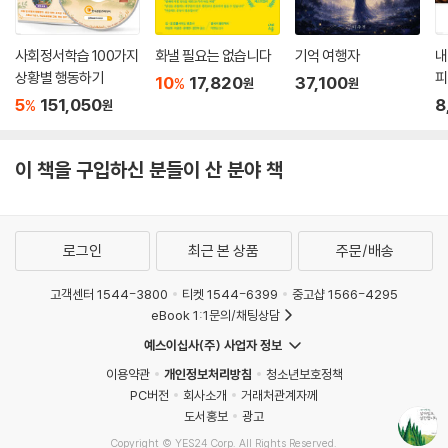
기 소원합니다. 이 세상 모두에게는 아니어도, 마음을 나누었던 몇몇 가슴
져야 할 때가 있습니다. 그때는 어떤 일이건 바로 결정하지 말아야 합니다.
과 저 땅끝 누군가에게 온정으로 남을 한마디, 오늘 수첩에 적습니다.”_
감정의 기복이 있는 상태에서 내린 결정은 후회만 남을 뿐입니다. 그 순간
(내 삶을 대표하는 한마디)
사회정서학습 100가지
화낼 필요는 없습니다
기억 여행자
내
을 버티며 흘려보내야 합니다. 잠잠해진 뒤, 결과가 어떤 경우라도 받아들
상황별 행동하기
피
10
17,820
37,100
%
원
원
일 수 있다면, 그때는 결정해도 좋습니다. 이 악물고 1000까지 세면서 아
자연을 사랑하는 애틋한 마음
5
151,050
8
%
원
픔의 언덕을 오르고, 고통의 강을 건넙시다.
--- p.174
저자는 꽃을 보며 슬픔을 극복하고, 바람에 고독을 실려 보낸다. 내리는 비
이 책을 구입하신 분들이 산 분야 책
에 고통을 씻고, 산에 오르며 낮아지고 낮아져야 한다고 다짐한다. 사람과
우리는 얼마든지 우리 삶을 다시 유연하게 할 수 있습니다. “안 돼!” 하면
세상에 상처받았을 때는 자연의 의연한 모습을 보며 위로받고 다시 힘을
방법이 없는 것이고, “어디 한번 해보자!” 하고 마음 다부지게 먹으면 또
내자고 손을 꼭 잡는다.
무엇인가 하게 됩니다.
로그인
최근 본 상품
주문/배송
--- p.193
“하루하루 쉽지 않은 일 많습니다. 쉽지 않은 일은 어렵게라도 이루시면 됩
니다. 어렵게 이루는 일이 더 오랫동안 꺼내 보는 소중한 사진첩이 됩니다.
고객센터 1544-3800
티켓 1544-6399
중고샵 1566-4295
허겁지겁 늘 쫓아가는 삶의 비극입니다. 죽을힘을 다해 “한 박자 빠르게”
꽃 피어서 가슴 아프지 마시길. 그 꽃을 보면 달려가고 싶은 향기로운 사람
eBook 1:1문의/채팅상담
생각하고, 점검하고, 진행하고, 이루어야 합니다. 그래서 뒤에 오는 사람이
되시길.”_(어렵게라도 이루면 됩니다)
예스이십사(주) 사업자 정보
힘들어할 때, 여유 있게 그들을 도울 수 있는 사람이 되어야 합니다. 그렇게
이용약관
개인정보처리방침
청소년보호정책
아름다운 모습이어야 합니다.
“비 온 후의 산이 아름다운 것처럼, 마음 비 내리고, 슬픈 비 내린 삶의 정경
PC버전
회사소개
거래처관계자께
--- p.198
도 씻겨지면 아름답습니다. 요즘 삶이 그렇게 편치 않습니다. 비는 쌓였던
도서홍보
광고
찌끼, 지속될 것 같은 어려움에 대한 염려, 삶의 막막함에 대한 허망한 느
Copyright © YES24 Corp. All Rights Reserved.