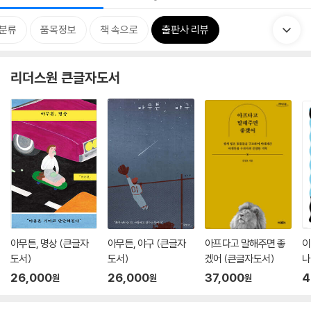
분류
품목정보
책 속으로
출판사 리뷰
리더스원 큰글자도서
아무튼, 명상 (큰글자
아무튼, 야구 (큰글자
아프다고 말해주면 좋
이
도서)
도서)
겠어 (큰글자도서)
나
26,000
26,000
37,000
4
원
원
원