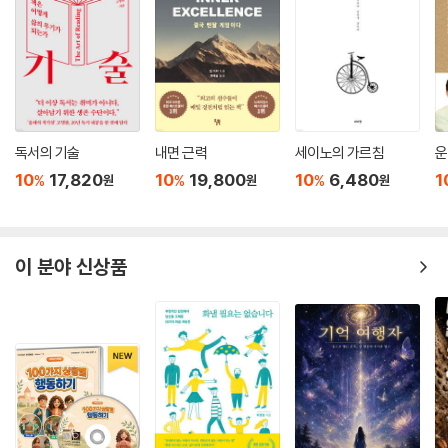
니다. 어렵게 이루는 일이 더 오랫동안 꺼내보는 소중한 사진첩이 됩니다.
어느 날 문득 들어 쓰임 받음
그의 글은 잔잔하면서 힘이 넘치고, 차분하면서 삶과 사람에 대한 애정이
꽃 피어서 가슴 아프지 마시길. 그 꽃을 보면 달려가고 싶은 향기로운 사람
회개와 내려놓음
가득하다. 깊은 생각 끝에 적어 내려간 단어 하나에 눈길이 멈추고, 문장 하
되시길.
빈 의자
나에 생각을 바꾸게 된다. 그의 글 속에는 흔들리고 고통스러워하는 인생
--- p.140
어울림
에 대한 따뜻한 시선이 보이고, 무엇보다 사람을 대하는 애잔함이 드러난
진보하는 성도
다.
목을 스치는 가을 아침의 한기를 사랑합니다. 삶은 느낄 수 있고, 소중히 여
웃음과 소망을 찾는 교회
길 수 있는 몇 가지 요소로 행복할 수 있습니다. 고독은 슬프고, 자유롭고,
독서의 기술
내면 근력
세이노의 가르침
운
교회는 어떤 곳이어야 할까?
“지금 책상 위에 그 사진을 올려놓고 보고 있습니다. 어디에서든 그 청년이
벗어나고 싶고, 버리고 싶지 않은, 마르지 않는 우물입니다. 가을은 고독이
10
17,820
10
19,800
10
6,480
1
%
%
%
원
원
원
끊이지 않게 등불을 켜라
건강히 잘 지냈으면 좋겠습니다. 걸음도 불편한데 넘어지지 않으면 좋겠습
기에 아까운 것입니다.
나는 행복했다, 그러나 편안하지는 않았다
니다. 밥이라도 한 그릇 같이 먹을 것을 하는 후회가 듭니다.”_(사진)
--- p.172
바늘 끝
가야 할 곳
“앞쪽에, 한 어린 소녀가 제게 눈을 맞추며 손가락으로 자꾸 무언가를 가리
이 분야 신상품
겨울은 따뜻합니다. 스웨터의 포근함이나 걸쳐 입은 코트의 든든함이 우리
내 삶을 대표하는 한마디
킵니다. 거듭거듭 눈으로 호소하며 가리키는 것은 안고 있는 어린 동생이
를 따뜻하게 만듭니다. 입은 의복을 건네준 사람의 마음을 기억하면서 스
었습니다. 말 안 해도, 그 아이 몫으로 도시락과 물 한 병을 더 주었으면 하
쳐간 인연도 훈훈하게 생각해야 합니다. 감싸쥔 큰 컵의 따뜻함을 오래 느
는 바람입니다. 미소 지으며 얼른 더 가져다주었지만, 울컥함에 제 마음과
끼고, 목울대로 넘어가는 쓰지만 친밀한 커피의 맛을 오래 머물고 있으면,
표정이 같을 수는 없었습니다. 우리 역시 그리 머지않은 시간의 저편에 비
겨울은 그렇게 춥지만은 않습니다.
슷한 삶의 지경이 있었으니까요.”_(물 한 병과 눈망울)
--- p.174
“세상에 태어나 알고 지냈던 모든 이들에게 사랑과 따스함, 그리움으로 남
삶이 극히 아프고 숨쉬기 어려울 때, 어떤 형태건 결정하고, 결과에 책임을