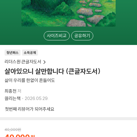
사이즈비교
공유하기
청년패스
소득공제
리더스원 큰글자도서
살아있으니 살만합니다 (큰글자도서)
삶이 우리를 한없이 흔들어도
최종천
저
끌리는책
2026.05.29.
첫번째 리뷰어가 되어주세요
40,000
원