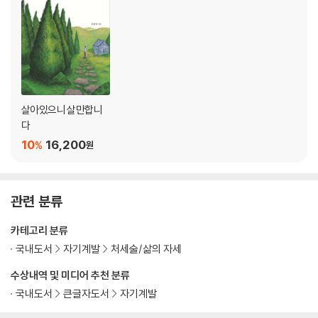
살아만 있자
고독한 인생길, 따뜻한 인생길
오늘을 살아가는 힘
향기 나는 삶을 살아갑시다
현재를 받아들이고, 축복을 이루는 삶
우리가 극복해야 할 것들
살아있으니 살만합니
다
조금만 더 높이 올라간다면
지난 편지
10
16,200
%
원
만남과 헤어짐
고독을 받아들일 줄 아는 삶
이해하기로 함
관련 분류
슬픔 관리
어려울 때 가져야 할 생각
카테고리 분류
마디마다 커지는 삶
국내도서
자기계발
처세술/삶의 자세
엄지손가락
수상내역 및 미디어 추천 분류
서로 장례 치러줄 벗
국내도서
큰글자도서
자기계발
리모델링
버릴 것은 버려야 편해집니다