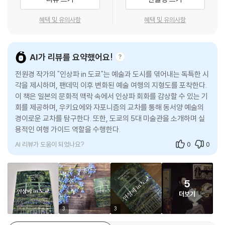
우리가 몰랐던 인상파의 진짜 이야기
티미터로 커졌다. 마쓰카타 고지로는 모네의 지베르니 스튜디오를 방문해
서 화가로부터 이 작품을 직접 구입했다. 이 작품이 마쓰카타의 마음에 든
혜택 및 유의사항
혜택 및 유의사항
『인상파 in 도쿄』는 19세기 파리에서 시작된 변화가 어떻게 일본으로 건너
이유는 짙고 선명한 푸른색과 그 위에 뜬 붉은 수련의 대비가 다른 수련 연
왔는지, 그리고 일본의 수집가들이 왜 인상파에 주목했는지를 역사적 맥락
작에 비해 한층 선명하고 대담했기 때문일 것이다.
속에서 차근차근 따라간다. 20세기 초 일본의 컬렉터들은 유럽을 오가며
---p.181
AI가 리뷰를 요약했어요!
인상파와 후기 인상파 작품을 적극적으로 수집했고, 그 결과 오늘날 도쿄
에는 인상파의 흐름을 한 도시 안에서 따라갈 수 있는 독특한 컬렉션이 형
전원경 작가의 "인상파 in 도쿄"는 예술과 도시를 엮어내는 독특한 시
특히 모네가 흡족하게 여긴 부분은 호쿠사이의 우키요에에 자주 등장하는
성되었다. 이러한 배경은 단순한 사실의 나열이 아니라 하나의 이야기로
각을 제시하며, 팬데믹 이후 변화된 예술 여행의 지형도를 포착한다.
반원형의 다리를 흉내 내어 만든 일본풍 다리다. 모네는 1899년과 1900
이 책은 일본의 문화적 맥락 속에서 인상파 회화를 감상할 수 있는 기
구성되며, 독자는 자연스럽게 미술사의 흐름을 이해하게 된다.
년 사이 다리와 연못, 주변의 나무를 담은 그림을 열여덟 점 그렸다. 그림에
회를 제공하며, 우키요에와 자포니즘의 교차를 통해 동서양 예술의
는 버드나무, 초록빛 다리, 연못 위에 뜬 수련 등이 가득 차 있다. 자신의 의
경이로운 교차를 탐구한다. 또한, 도쿄의 5대 미술관을 소개하며 실
특히 이 책은 인상파와 일본의 관계를 설명하는 데 중요한 비중을 둔다. 쿠
도대로 ‘물의 정원’이 꾸며졌다는 모네의 만족감이 느껴진다. 하늘은 보이
용적인 여행 가이드 역할을 수행한다.
빌라이 칸의 시대부터 데지마, 그리고 19세기 파리까지 이어지는 교류의
지 않지만 연못 위의 공간이 충분히 그려져 있다. 이후 모네의 관심은 연못
역사 속에서 우키요에는 인상파 화가들에게 강력한 영향을 미쳤다. 마네,
AI 리뷰가 도움이 되었나요?
0
0
의 수면에 비친 빛과 하늘의 반영, 그리고 수련으로 옮겨가게 된다.
모네, 르누아르, 고흐에 이르기까지 많은 화가가 일본의 구도와 시선을 받
---p.226
아들이며 새로운 회화를 만들어냈고, 이러한 흐름은 ‘자포니즘’이라는 이
름 아래 인상파와 후기 인상파의 탄생으로 이어졌다. 이 책은 미술사가 단
5
다섯 점 중 두 점이 일본에 있(었)다. 두 번째 버전의 〈해바라기〉, 짙은 푸른
순한 양식의 변화가 아니라, 서로 다른 세계가 영향을 주고받는 과정임을
더보기
바탕에 여섯 송이 해바라기가 꽂히거나 바닥에 놓여 있는 이 작품은 1920
보여준다.
3
3
년에 일본의 컬렉터 야마모토 고야타가 구입했다. 야마모토는 아를의 목수
가 제작한 오리지널 프레임을 떼어내고 보석이 줄줄이 박힌 새 프레임에