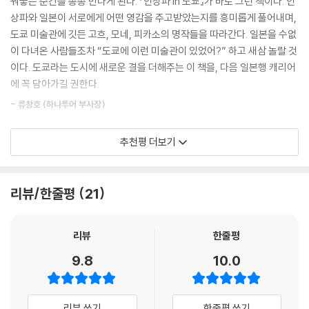
꿔놓는 순간을 종종 만나게 된다. 『인상파 in 도쿄』가 바로 그런 책이다. 인
점의 우키요에가 벽에 붙어 있다. 고흐는 우키요에를 그대로 베껴 그리며
양학부 교수는 인상파의 탄생부터 후기 인상파, 그리고 20세기 미술로 이
상파와 일본이 서로에게 어떤 영감을 주고받았는지를 흥미롭게 풀어내며,
화려한 원색과 가벼운 선의 사용법을 익혔다. 〈가나가와의 큰 파도〉를 본
어지는 흐름을 인상파 작품과 함께 한 권의 책에 엮어냈다. 단순한 작품 해
도쿄 미술관에 깃든 고흐, 모네, 피카소의 명작들을 따라간다. 일본을 수없
고흐는 “파도가 발톱처럼 나를 할퀴려 든다”라며 그림에서 받은 인상을 고
설을 넘어, 인상파가 등장하게 된 시대적 배경과 일본과의 관계, 그리고 그
이 다녀온 사람들조차 “도쿄에 이런 미술관이 있었어?” 하고 새삼 놀랄 것
백했다. 1888년 2월 고흐가 낯선 고장인 아를에 머물기로 결심한 중요한
흐름이 오늘날까지 이어지는 과정을 입체적으로 보여준다. 또한 도쿄 미술
이다. 도쿄라는 도시에 새로운 결을 더해주는 이 책을, 다음 일본행 캐리어
이유 중 하나는 눈 덮인 아를의 풍경이 우키요에 속 일본의 겨울과 비슷해
관별 주요 인상파 작품, 인상파 기획전이 열리는 미술관, 인상파 화가들이
에 꼭 담아가길 권한다.
보였기 때문이다. 일본 컬렉터들은 특히 모네와 고흐의 작품을 모으는 데
영향받은 우키요에(일본 풍속화) 소장처 등 실용적인 정보를 제공해 ‘읽는
심혈을 기울여왔는데, 이는 어찌 보면 당연한 일이다. 모네와 고흐는 일본
- 류창호 (하나투어 부사장)
책’과 ‘여행하는 책’의 기능을 동시에 갖추었다. 이는 기존의 미술서와 차별
우키요에의 매력에 빠진 대표적 화가들이다. 일본 컬렉터의 입장에서는 자
화되는 이 책의 강점이다.
신들의 예술 세계를 높이 평가한 화가의 작품을 선호할 수밖에 없다.
전원경 교수의 모든 책을 읽었다. 미술·음악·역사를 종횡무진 엮어내는 스
추천평 더보기
---p.121~123
토리텔링에 매료되어 그녀를 따라 멀리 유럽 미술관 여행까지 다녀왔다.
『인상파 in 도쿄』는 독자에게 인상파를 중심으로 근대 미술의 흐름을 한 번
그런데 이제 전 교수의 생생한 안내를 받으며, 두 시간이면 도착하는 도쿄
에 이해하게 하는 동시에, 도쿄라는 도시를 전혀 새로운 방식으로 경험하
폴라 미술관의 1907년작 〈수련〉과 도쿄 후지 미술관의 1908년작 〈수련〉
에서 우리가 몰랐던 인상주의의 가장 비밀스러운 정원을 거닐 수 있게 되
리뷰/한줄평
21
게 한다. 도쿄는 더 이상 쇼핑과 미식의 도시가 아니라, 우리가 미처 알지
은 엇비슷한 분위기의 물을 담고 있다. 꽃은 작은 부분만을 차지하고 캔버
었다. 손에 든 가벼운 이 책, 참 깊기도 하여라.
못했던 또 하나의 미술사적 장소로 재발견된다. 각 미술관을 잇는 여정 속
스의 거의 전부를 물결이 없는 수면이 채웠다. 이 수면을 바라보면서 우리
에서 하나의 예술적 흐름이 완성되며, 도쿄는 단순한 관광지를 넘어 ‘도시
- 김지은 (MBC 국장, 『디어 컬렉터』 저자)
리뷰
한줄평
는 캔버스에 그려지지 않았지만 하늘의 색감과 구름의 움직임, 연못을 둘
전체가 하나의 예술 체험이 되는 공간’으로 변모한다.
러싼 나무들과 연못의 깊이까지도 감지하게 된다. 보이지 않는 것까지 느
9.8
10.0
낄 수 있게 만드는 힘, 그것이 물의 시적 정서를 표현하기 위해 반세기 가까
인상파 걸작들은 왜 도쿄 미술관에 모여 있을까?
운 시간을 씨름해온 대가가 도달한 경지였다.
모네와 고흐를 사로잡은 일본,
국립서양미술관의 1916년작 〈수련〉은 더 과감하며 캔버스 크기도 200센
리뷰 쓰기
한줄평 쓰기