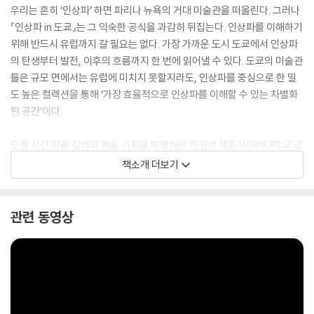
우리는 흔히 ‘인상파’ 하면 파리나 뉴욕의 거대 미술관을 떠올린다. 그러나
『인상파 in 도쿄』는 그 익숙한 공식을 과감히 뒤집는다. 인상파를 이해하기
위해 반드시 유럽까지 갈 필요는 없다. 가장 가까운 도시 도쿄에서 인상파
의 탄생부터 발전, 이후의 흐름까지 한 번에 읽어낼 수 있다. 도쿄의 미술관
들은 규모 면에서는 유럽에 미치지 못할지라도, 인상파를 중심으로 한 밀
도 높은 컬렉션을 통해 ‘가장 효율적으로 인상파를 이해할 수 있는 차별화
된 공간’이다.
오랜 시간 미술 강의와 예술 기획을 병행해온 전원경 세종사이버대학교 교
양학부 교수는 국립서양미술관, 아티존 미술관, 폴라 미술관, 도쿄 후지 미
책소개 더보기
술관, 솜포 미술관 등 도쿄 미술관들을 직접 탐방하며 확인한 인상파 작품
들을 미술사의 흐름과 함께 입체적으로 풀어낸다. 단순한 작품 해설에 그
치지 않고, 왜 이 작품들이 도쿄에 존재하게 되었는지, 그 이면에 어떤 역사
관련 동영상
적·문화적 맥락이 작용했는지를 짚어낸다.
특히 쿠빌라이 칸 시대부터 데지마, 자포니즘에 이르기까지 동서양의 교류
사를 촘촘히 엮어내며, 우키요에가 모네와 고흐 등 인상파 화가들에 끼친
영향과 그 결과가 어떻게 도쿄의 컬렉션으로 이어졌는지를 흥미롭게 추적
한다. 더불어 마네, 모네, 르누아르, 고흐, 고갱, 세잔, 밀레, 모딜리아니, 드