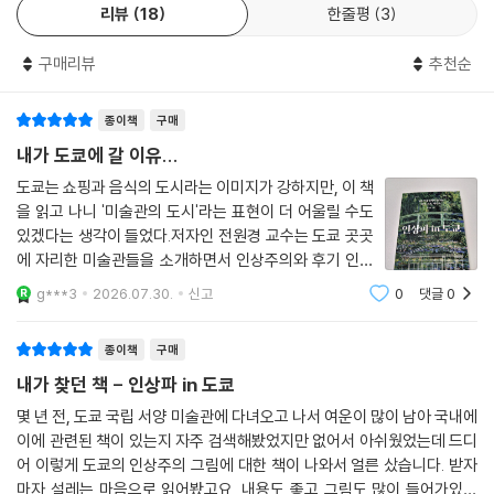
또한 『인상파 in 도쿄』는 인상파를 하나의 이론이나 규칙이 아닌, 서로 다
리뷰
18
한줄평
3
그림을 끼워 자신의 집 거실에 걸었다. 1945년 8월 6일 연합군의 폭격으
른 개성을 지닌 화가들의 공동체로 조명한다. 카페에서 토론하고, 함께 전
로 오사카 인근에 있던 야마모토의 저택이 화염에 휩싸였다. 사람들이 황
시를 기획하며, 때로는 갈등을 겪었던 이들의 관계는 예술만큼이나 역동적
구매리뷰
추천순
급히 그림을 떼어내려 했지만 특수 제작된 프레임이 너무 크고 무거워서
이었다. 초기의 실패와 혹평 속에서도 이어진 이들의 실험과 교류는 결국
한두 사람의 힘으로는 그림을 운반할 수 없었다. 결국 ‘여섯 송이 해바라
미술사의 흐름을 바꾸는 힘이 되었다. 이 책은 그 과정을 도쿄라는 공간을
종이책
구매
기’는 집과 함께 전소되고 말았다.
통해 더욱 구체적으로 체감하게 한다.
내가 도쿄에 갈 이유...
---p.271
도쿄는 쇼핑과 음식의 도시라는 이미지가 강하지만, 이 책
국립서양미술관, 아티존 미술관, 폴라 미술관, 도쿄 후지 미술관, 솜포 미
리듬감이 느껴지는 선 위주의 드로잉과 강렬한 색채로 그림의 분위기를 표
을 읽고 나니 '미술관의 도시'라는 표현이 더 어울릴 수도
술관-
있겠다는 생각이 들었다.저자인 전원경 교수는 도쿄 곳곳
현해내는 것이 마티스의 장기인데 〈푸른 보디스를 입은 여성〉에서도 그런
모네에서 고흐, 피카소까지, 고유가 시대의 ‘합리적인 여행지’
에 자리한 미술관들을 소개하면서 인상주의와 후기 인상
개성이 도드라진다. 여성의 잘록한 허리와 붉은 의자는 모두 실제보다 상
주의 작품을 중심으로 여행 동선을 자연스럽게 연결한다.
당히 과장되어 있다. 이 그림은 마티스에 관련된 재미있는 일화 한 가지를
g***3
2026.07.30.
신고
0
댓글
0
왜 주요 인상파 작품들이 도쿄에 모여 있을까? 누가, 어떤 선택을 통해 이
작품 해설뿐 아니라 컬렉션이 형성된 역사와 미술관의 특
떠오르게 한다. 어느 날 마티스는 한 부인에게 초상 의뢰를 받았다. 완성된
컬렉션을 만들어냈을까? 『인상파 in 도쿄』는 이러한 질문을 따라가며 도
징까지 함께 설명해 주어 실제 여행을 준
초상을 보고 부인이 팔의 비율이 맞지 않는다고 불평하자, 마티스는 오히
종이책
구매
쿄를 ‘가장 가까운 유럽’으로 바꿔놓는다. 주요 미술관을 중심으로 작품을
려 이해가 가지 않는다는 표정으로 말했다. “부인, 이것은 팔이 아닙니다.
어떻게 감상하면 좋은지 안내하면서도, 단순한 정보 제공에 머물지 않고
내가 찾던 책 - 인상파 in 도쿄
이것은 그림입니다.”
각 공간을 하나의 이야기로 연결한다. 도쿄에는 모네의 수련, 르누아르의
몇 년 전, 도쿄 국립 서양 미술관에 다녀오고 나서 여운이 많이 남아 국내에
---p.308
인물화, 마네와 드가의 작품이 생각보다 가까운 거리에 흩어져 있으며, 인
이에 관련된 책이 있는지 자주 검색해봤었지만 없어서 아쉬웠었는데 드디
상파의 시작부터 발전, 이후의 확장까지 한 도시 안에서 경험할 수 있다.
어 이렇게 도쿄의 인상주의 그림에 대한 책이 나와서 얼른 샀습니다. 받자
마자 설레는 마음으로 읽어봤고요. 내용도 좋고 그림도 많이 들어가있어