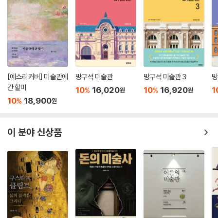
[예스리커버] 미술관에
방구석 미술관
방구석 미술관 3
방
간 할미
10
16,020
10
16,920
1
%
%
원
원
10
18,900
%
원
이 분야 신상품