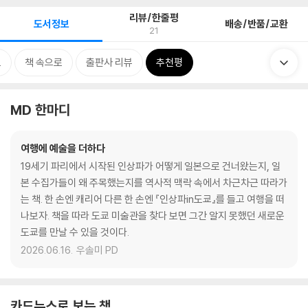
리뷰/한줄평
도서정보
배송/반품/교환
21
보
책 속으로
출판사 리뷰
추천평
MD 한마디
여행에 예술을 더하다
19세기 파리에서 시작된 인상파가 어떻게 일본으로 건너왔는지, 일
본 수집가들이 왜 주목했는지를 역사적 맥락 속에서 차근차근 따라가
는 책. 한 손엔 캐리어 다른 한 손엔 『인상파in도쿄』를 들고 여행을 떠
나보자. 책을 따라 도쿄 미술관을 찾다 보면 그간 알지 못했던 새로운
도쿄를 만날 수 있을 것이다.
2026.06.16.
우솔미 PD
카드뉴스로 보는 책