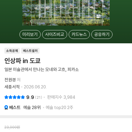
미리보기
사이즈비교
카드뉴스
공유하기
소득공제
베스트셀러
인상파 in 도쿄
일본 미술관에서 만나는 모네와 고흐, 피카소
전원경
저
세종서적
2026.06.20.
9.9
판매지수
3,984
21
베스트
예술
28위
예술 top20 2주
23,000
원