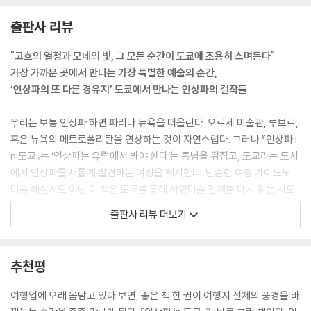
장 속 파리지앵들의 삶을 담아내는 것을 즐겼지만, 가끔은 모네의 화풍을
출판사 리뷰
본뜬 풍경화를 그리기도 했다. 배 위에서 그림을 그리는 모네의 모습을 마
네가 그렸다는 점만 보아도 마네가 이 후배를 얼마나 아꼈는지를 알 수 있
"고흐의 열정과 모네의 빛, 그 모든 순간이 도쿄에 조용히 스며든다"
다. 마네는 자신의 화실에 모네의 그림을 줄지어 세워놓고 어쩌다 구매자
가장 가까운 곳에서 만나는 가장 특별한 예술의 순간,
들이 오면 자신보다 모네의 그림을 사라고 부추기곤 했다.
‘인상파의 또 다른 경유지’ 도쿄에서 만나는 인상파의 걸작들
---p.27
우리는 보통 인상파 하면 파리나 뉴욕을 떠올린다. 오르세 미술관, 루브르,
흥미로운 점은 19세기와 20세기 초 유파들 중 상당수가 일본 미술의 유행,
혹은 뉴욕의 메트로폴리탄을 연상하는 것이 자연스럽다. 그러나 『인상파 i
즉 ‘자포니즘’의 영향을 받았다는 사실이다. 마네, 모네, 드가, 커샛, 고흐,
n 도쿄』는 ‘인상파는 유럽에서 봐야 한다’는 통념을 뒤집고, 도쿄라는 도시
툴루즈 로트레크는 인상파, 또는 후기 인상파 화가들 중에서 특히 자포니
에서 인상파를 새롭게 발견하는 여정을 제시한다. 단순한 여행 가이드도,
즘과 연관성이 깊은 인물들이다. 모리스 드니, 장에두아르 뷔야르(1868~
미술 해설서도 아닌 이 책은 도쿄를 통해 서양미술 전체를 다시 읽는 시도
1940) 등 나비파 화가들이 선보인 독특한 장식적 스타일 역시 일본 미술
다. 국립서양미술관, 아티존 미술관, 폴라 미술관, 도쿄 후지 미술관, 솜포
출판사 리뷰 더보기
과 관련이 있다. 프랑스를 중심으로 이루어진 미술 경향과는 조금 거리가
미술관에는 마네, 모네, 르누아르, 세잔, 드가, 고흐 등 인상파의 작품이 밀
있지만, 빈 모더니즘의 기수인 구스타프 클림트(1862~1918) 역시 일본
도 있게 모여 있다. 이 책은 왜 이 그림들이 도쿄에 있는지, 일본 컬렉터들
기모노와 가면극 등에서 상당한 영향을 받았다.
은 무엇 때문에 인상파 작품을 선택했는지, 그리고 그 선택이 오늘날 어떤
추천평
---p.70~71
의미를 갖는지를 하나의 흐름으로 풀어낸다.
여행업에 오래 몸담고 있다 보면, 좋은 책 한 권이 여행지 전체의 풍경을 바
고흐가 그린 〈페르 탕기의 초상〉 배경에도 고흐가 푼돈을 아껴 모은 여섯
오랜 시간 미술 강의와 예술 기획을 병행해온 전원경 세종사이버대학교 교