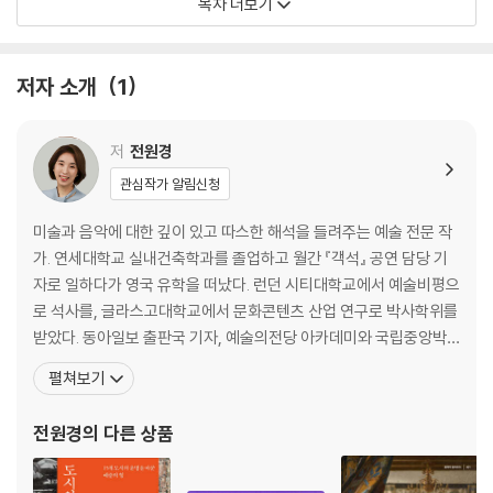
목차 더보기
파리, 일본을 발견하다: 1870년대 자포니즘의 탄생
3장 도쿄에서 만난 인상파
저자 소개
1
근대 회화의 출발점, 사실주의와 바르비종파-쿠르베, 판탱라투르, 코로,
도미에, 밀레
화가의 시선에 비친 파리의 부르주아들-마네, 드가
저
전원경
햇빛과 물결에 대한 탐구가 시작되다-부댕, 모네
관심작가 알림신청
파리지엔이 발견한 일상의 아름다움-르누아르, 카유보트, 모리조, 커샛
모네의 그늘에 가려진 두 거장-피사로, 시슬레
미술과 음악에 대한 깊이 있고 따스한 해석을 들려주는 예술 전문 작
인상파, 우키요에를 만나다: 자포니즘
가. 연세대학교 실내건축학과를 졸업하고 월간 『객석』 공연 담당 기
점으로 그린 혁명, 점묘법: 상징주의와 신인상파
자로 일하다가 영국 유학을 떠났다. 런던 시티대학교에서 예술비평으
도쿄에서 만난 〈해바라기〉-고흐, 고갱
로 석사를, 글라스고대학교에서 문화콘텐츠 산업 연구로 박사학위를
[뒷이야기] 또 다른 고흐의 걸작, 일본에서 사라지다
받았다. 동아일보 출판국 기자, 예술의전당 아카데미와 국립중앙박
20세기 미술의 문이 열리다-세잔, 피카소, 마티스
물관 강사를 거쳐 현재 세종사이버대학교 교양학부 교수로 재직하며
펼쳐보기
몽마르트르의 밤, 자유로운 영혼의 화가들-툴루즈 로트레크, 위트릴로, 루
교보문고, 유튜브 「삼프로TV」 등에서 대중을 위한 예술 강의를 이어
소, 로랑생, 모딜리아니
가고 있다. 『영국, 바꾸지 않아도 행복한 나라』(문화관광부 우수도서
전원경
의 다른 상품
국경을 넘은 예술-몬드리안, 칸딘스키, 클레, 함메르쇼이, 클림트
선정)를 비롯해 『런던 미술관 산책』, 『클림트』, 예술
부록_ 예술 여행자를 위한 도쿄 미술관 안내