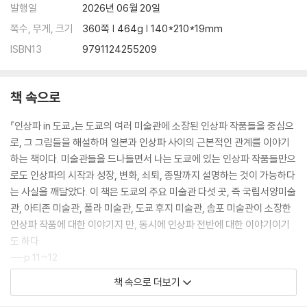
발행일
2026년 06월 20일
쪽수, 무게, 크기
360쪽 | 464g | 140*210*19mm
ISBN13
9791124255209
책 속으로
『인상파 in 도쿄』는 도쿄의 여러 미술관에 소장된 인상파 작품들을 중심으
로, 그 그림들을 해설하며 일본과 인상파 사이의 근본적인 관계를 이야기
하는 책이다. 미술관들을 드나들면서 나는 도쿄에 있는 인상파 작품들만으
로도 인상파의 시작과 성장, 변화, 쇠퇴, 종말까지 설명하는 것이 가능하다
는 사실을 깨달았다. 이 책은 도쿄의 주요 미술관 다섯 곳, 즉 국립서양미술
관, 아티존 미술관, 폴라 미술관, 도쿄 후지 미술관, 솜포 미술관이 소장한
인상파 작품에 대한 이야기지 만, 동시에 인상파 전반에 대한 이야기이기
도 하다.
---p.11~12
책 속으로 더보기
마네는 르누아르, 바지유, 세잔 등 여러 후배를 두루 아꼈지만 그중에서도
여덟 살 아래의 모네를 가장 아꼈다. 원래 마네는 야외 풍경보다 카페나 극