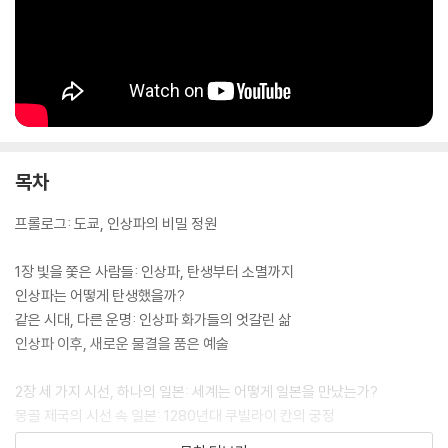
가, 피카소 등 도쿄 미술관별 주요 인상파 작품과 동선을 정리한 가이드, 인
상파 기획전을 자주 여는 미술관, 우키요에 소장처 등 실용적인 정보까지
지도와 함께 제공해 ‘읽는 책’과 ‘여행하는 책’의 기능을 동시에 갖추었다.
류창호 하나투어 부사장, 김지은 MBC 국장이 강력 추천했으며, 「삼프로T
V」에 책이 소개되었다. 이 책은 미술을 처음 접하는 독자에게는 인상파를
가장 빠르고 입체적으로 이해할 수 있는 입문서가 되고, 여행을 준비하는
목차
독자에게는 도쿄를 완전히 새로운 시선으로 바라보게 하는 실용적인 안내
서다. 익숙한 도시를 낯선 예술의 공간으로 바꾸는 경험, 그것이 바로 이 책
프롤로그: 도쿄, 인상파의 비밀 정원
이 제안하는 가장 매력적인 가치다.
1장 빛을 쫓은 사람들: 인상파, 탄생부터 소멸까지
인상파는 어떻게 탄생했을까?
같은 시대, 다른 운명: 인상파 화가들의 엇갈린 삶
인상파 이후, 새로운 물결을 품은 예술
2장 세 가지 시선, 하나의 일본: 세계는 어떻게 일본을 만났는가?
몽골 제국의 시선 속 일본: 1280년대 쿠빌라이 칸의 궁정
일본 속 작은 네덜란드, 데지마의 비밀