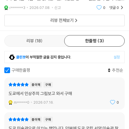
도쿄 국립서양미술관은 인상파뿐만 아니라 르네상스, 바로크, 로코코, 신
짱 좋아요. 뒷부분엔 도쿄의 인상주의 작품을 볼 수 있는 미술관과 그림 리
r******3
2026.07.08.
신고
0
댓글
0
스트까지 쭉
고전주의 등 16세기부터 20세기까지 서양 회화의 흐름을 한눈에 볼 수 있
는 충실한 컬렉션의 미술관이다. 아티존 미술관은 도쿄역에서 가까우며 인
리뷰 전체보기
상파 작품이 컬렉션에서 차지하는 비중이 크다. 솜포 미술관은 고흐의 〈해
바라기〉를 소장한 곳으로, 인상파 관련 기획전이 자주 열리며 도쿄 신주쿠
에 있다. 폴라 미술관은 자연친화형 미술관으로 세련된 미술관 건물과 주
리뷰
18
한줄평
3
변 경관을 즐길 수 있다. 도쿄 후지 미술관은 도쿄 하치오지에 있으며, 서양
미술의 폭넓은 컬렉션을 감상할 수 있다.
클린봇
이 부적절한 글을 감지 중입니다.
설정
『인상파 in 도쿄』는 무대를 파리에서 도쿄로 옮기며, 익숙한 인상파를 전혀
구매한줄평
추천순
다른 방식으로 체험하게 한다. 도쿄의 미술관들은 단순한 전시 공간이 아
니라, 일본이 서양 미술을 받아들이고 재해석해온 역사의 결과물이다. 인
종이책
구매
상파를 중심으로 마네, 모네에서 고흐, 고갱, 밀레, 르누아르, 드가, 세잔,
도쿄에서 인상주의 그림보고 와서 구매
모딜리아니, 몬드리안, 칸딘스키, 클레, 클림트, 쇠라, 피카소, 마티스에 이
르기까지 이어지는 작품들은 하나의 흐름을 이루며, 도쿄라는 도시 전체가
m*****0
2026.07.16.
0
하나의 거대한 미술관이 된다.
종이책
구매
먼 유럽까지 가지 않더라도, 도쿄의 미술관을 방문하는 것만으로 인상파의
도쿄 미술관으로 이끄는 책입니다. 덕분에 도쿄 국립 서양 미술관 잘