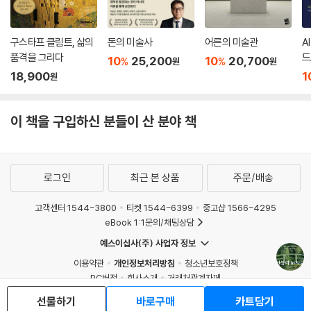
구스타프 클림트, 삶의
돈의 미술사
어른의 미술관
A
품격을 그리다
드
10
25,200
10
20,700
%
%
원
원
18,900
1
원
이 책을 구입하신 분들이 산 분야 책
로그인
최근 본 상품
주문/배송
고객센터 1544-3800
티켓 1544-6399
중고샵 1566-4295
eBook 1:1문의/채팅상담
예스이십사(주) 사업자 정보
이용약관
개인정보처리방침
청소년보호정책
PC버전
회사소개
거래처관계자께
도서홍보
광고
선물하기
바로구매
카트담기