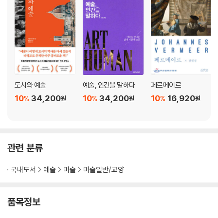
1. 인상파를 만날 수 있는 도쿄 5대 미술관
2. 인상파 관련 기획전이 자주 열리는 미술관
3. 우키요에를 감상할 수 있는 미술관
참고문헌
도시와 예술
예술, 인간을 말하다
페르메이르
10
34,200
10
34,200
10
16,920
%
%
%
원
원
원
관련 분류
국내도서
예술
미술
미술일반/교양
품목정보