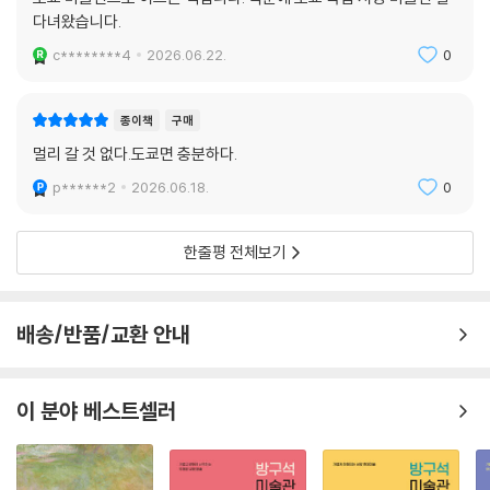
탄생과 발전, 그리고 그 여운까지 온전히 체험할 수 있다. 고유가 시대, 이
다녀왔습니다.
제 인상파를 만나기 위해 먼 유럽까지 떠날 필요는 없다. 이 책 한 권이면
충분하다. 가장 가까운 예술의 도시, 도쿄에서 인상파의 세계를 새롭게 경
c********4
2026.06.22.
0
험해보자.
종이책
구매
멀리 갈 것 없다.도쿄면 충분하다.
p******2
2026.06.18.
0
한줄평 전체보기
배송/반품/교환 안내
이 분야 베스트셀러