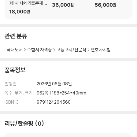
제1차 시험 기출문제 해
36,000
56,000
원
원
6.복잡하거나 암기가 어려운 내용은 정리도표나 두문자 암기법을 활용하
설집
18,000
원
였습니다.
이 책을 통하여 민사집행법을 공부하시는 모든 수험생들에게 합격의 행운
관련 분류
이 함께하시길 기원합니다. 그리고 부족하지만 이 책이 시험에 적합한 수
험서가 될 수 있도록 부단한 노력을 경주하겠습니다.
국내도서
수험서 자격증
고등고시/전문직
변호사시험
법무사 개업 이후에도 꾸준히 학문적인 면에서나 업무적인 면에서도 아낌
없는 지도편달을 해주시고 계신 이천교 법무사님께 여전히 무한한 감사를
품목정보
드리며, 이 책의 출간을 위해 애써주신 법학사 이재철 사장님께 감사드립
니다.
발행일
2026년 06월 08일
쪽수, 무게, 크기
962쪽 | 188*254*40mm
2026년 5월 29일
편저자 김정호 올림
ISBN13
9791124264560
리뷰/한줄평
0