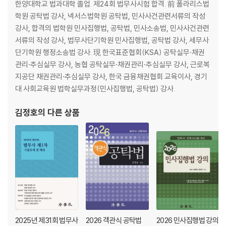
한양대학교 법과대학 졸업. 제24회 법무사시험 합격. 前 폴라리스법
하는 것이 효율적인 공부방법이라 할 것입니다.
학원 공탁법 강사, 넥서스법학원 공탁법, 민사사건관련서류의 작성
특히 채무자의 제3채무자에 대한 채권에 관하여 추심명령이 있더라도 채
강사, 합격의 법학원 민사집행법, 공탁법, 민사소송법, 민사사건관련
무자가 제3채무자를 상대로 피압류채권에 관한 이행의 소를 제기할 당사
서류의 작성 강사, 법무사단기학원 민사집행법, 공탁법 강사, 세무사
자적격을 상실하지 않는다고 판시한 대법원 2025.10.23. 선고 2021다25
단기학원 행정소송법 강사. 現 한국표준협회(KSA) 공탁실무·채권
2977 전원합의체 판결을 꼭 확인하시기 바랍니다.
관리·추심실무 강사, 농협 공탁실무·채권관리·추심실무 강사, 근로복
지공단 채권관리·추심실무 강사, 한국 금융채권협회 교육이사, 경기
｢객관식 민사집행법(제16판)｣의 특징은 다음과 같습니다.
대 사회교육원 법학실무과정(민사집행법, 공탁법) 강사.
1.최근까지 실시된 법무사시험의 기출문제를 완벽히 반영하고 그리고 그
김정호
의 다른 상품
외 법원사무관승진시험의 기출문제를 추가하여 조문･이론･판례의 실전
연습에 부족함이 없도록 하였습니다.
2.각 단원마다 [출제Point]란을 두어 학습방향을 제시하고 [요점정리]란
에서 필수 암기 사항을 정리하였습니다.
3.모든 지문에 해설을 붙였습니다. 조문 또는 판결 요지를 그대로 실어 시
각적으로도 학습할 수 있도록 하였습니다.
4.모든 지문에 (○), (×)를 표기하고, 해설의 핵심 지문에는 고딕 또는 밑
줄 처리하여 수험생들의 가독성과 편의성을 제고하였습니다.
5.반복해서 출제되는 중요 조문과 판례 문제의 경우에도 해설을 붙임으로
2025년 제31회 법무사
2026 객관식 공탁법
2026 민사집행법 강의
써 반복학습을 할 수 있도록 하였습니다.