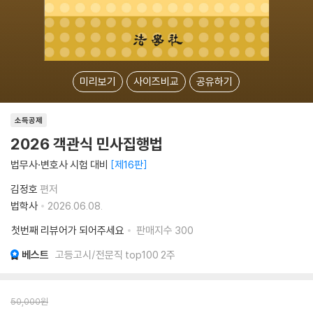
미리보기
사이즈비교
공유하기
소득공제
2026 객관식 민사집행법
법무사·변호사 시험 대비
제16판
김정호
편저
법학사
2026.06.08.
첫번째 리뷰어가 되어주세요
판매지수
300
베스트
고등고시/전문직 top100 2주
50,000
원