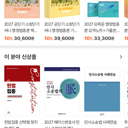
2027 공단기 소방단기
2027 공단기 소방단기
2027 유휘운 행정법총
2
써니 행정법총론 핵심
써니 행정법총론 기본
론 요약노트+기출문제
론
집약
서
(요.플.)
기
10
30,600
10
39,600
10
33,300
1
%
%
%
원
원
원
이 분야 신상품
헌법집중 선택형 정지
2027 해커스변호사 민
민사소송법 사례연습
푸