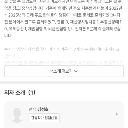
을 찾을 수 있었으며, 예년과 비교하자면 난이도는 아주 높았다고는 볼 수
없을 정도(중/상)입니다. 기존에 출제되던 주요 지문들과 더불어 2022년
~ 2025년의 근래 주요 판례들의 쟁점이 그대로 문제로 출제되었습니다.
전 분야에서 골고루 출제되었고, 총론 8, 재산명시절차등 1, 부동산경매 1
0, 유체동산 1, 채권집행 6, 비금전집행 1, 보전처분 8문제 각 출제되었습
니다.
수험생 입장에서 답을 찾기 아주 어려운 1~2개의 문제는 매년 출제되고
있습니다.
일반적으로 민사집행법의 기출지문의 비중은 약 70%입니다. 총 175개 지
문 중 미기출지문은 50개에서 55개 정도입니다.
책소개 더보기
이러한 분석을 토대로 수험생들의 목표는 26-29문제라고 보아야 합니다.
좀 더 많은 문제를 맞히기 위한 공부는 엄청난 노력과 시간이 필요합니다.
저자 소개
1
그러나 이러한 노력은 주어진 공부시간에 비해 효율성이 떨어진다고 생각
합니다.
편저
김정호
따라서 공부범위를 넓혀 가는 것보다는 여전히 맞힐 수 있는 문제만 정확
관심작가 알림신청
히 맞히자는 취지로 기출문제와 이미 현출된 판례를 중심으로 수험준비를