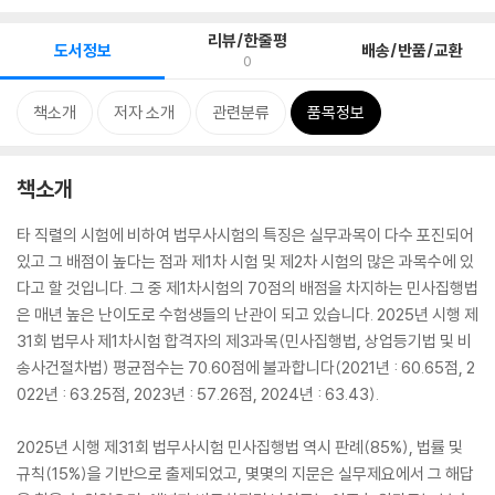
리뷰/한줄평
도서정보
배송/반품/교환
0
책소개
저자 소개
관련분류
품목정보
책소개
타 직렬의 시험에 비하여 법무사시험의 특징은 실무과목이 다수 포진되어
있고 그 배점이 높다는 점과 제1차 시험 및 제2차 시험의 많은 과목수에 있
다고 할 것입니다. 그 중 제1차시험의 70점의 배점을 차지하는 민사집행법
은 매년 높은 난이도로 수험생들의 난관이 되고 있습니다. 2025년 시행 제
31회 법무사 제1차시험 합격자의 제3과목(민사집행법, 상업등기법 및 비
송사건절차법) 평균점수는 70.60점에 불과합니다(2021년 : 60.65점, 2
022년 : 63.25점, 2023년 : 57.26점, 2024년 : 63.43).
2025년 시행 제31회 법무사시험 민사집행법 역시 판례(85%), 법률 및
규칙(15%)을 기반으로 출제되었고, 몇몇의 지문은 실무제요에서 그 해답