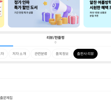
리뷰/한줄평
0
목차
저자 소개
관련분류
품목정보
출판사 리뷰
 기출문제집