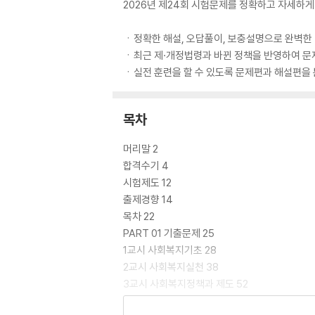
2026년 제24회 시험문제를 정확하고 자세하게
ㆍ정확한 해설, 오답풀이, 보충설명으로 완벽한
ㆍ최근 제·개정법령과 바뀐 정책을 반영하여 문
ㆍ실전 훈련을 할 수 있도록 문제편과 해설편을
목차
머리말 2
합격수기 4
시험제도 12
출제경향 14
목차 22
PART 01 기출문제 25
1교시 사회복지기초 28
2교시 사회복지실천 38
3교시 사회복지정책과 제도 52
PART 02 정답 및 해설 65