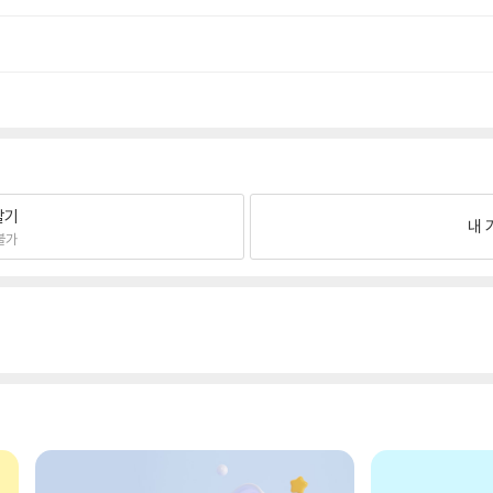
팔기
내 
불가