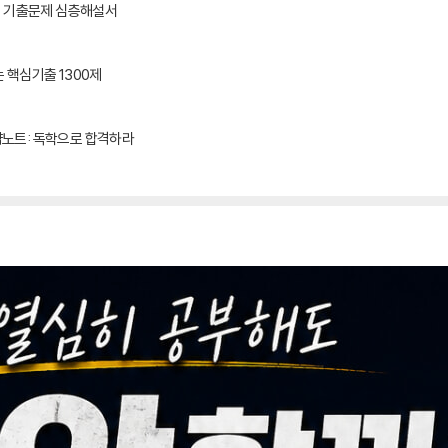
4회 기출문제 심층해설서
 핵심기출 1300제
약노트: 독학으로 합격하라