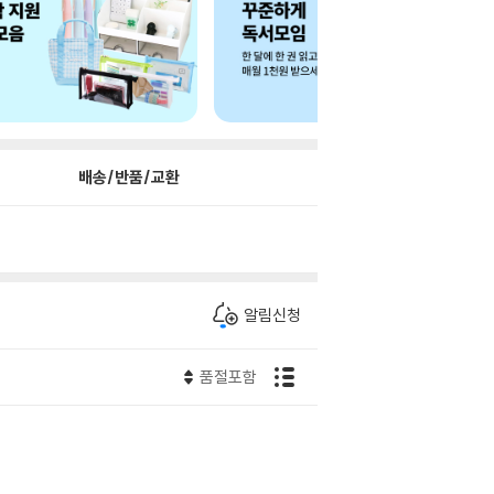
배송/반품/교환
알림신청
품절포함