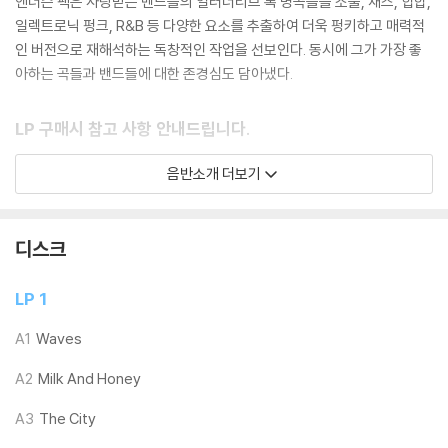
앤더슨 팩은 사랑받는 밴드들의 얼터너티브 록 명곡들을 소울, 재즈, 힙합,
일렉트로닉 펑크, R&B 등 다양한 요소를 추출하여 더욱 펑키하고 매력적
인 버전으로 재해석하는 독창적인 작업을 선보인다. 동시에 그가 가장 좋
아하는 곡들과 밴드들에 대한 존경심도 담아냈다.
LP 구매시 참고 사항 안내드립니다.
※ 재킷/구성품/포장 상태
음반소개 더보기
1) 제작/배송 과정에 따라 경미한 재킷 주름, 모서리 눌림, 갈라짐이 발생
할 수 있으며 속지(이너 슬리브)는 디스크와의 접촉으로 인해 갈라질 수
있습니다.
디스크
외관상 불량 확인되는 상품을 개봉 시엔 반품/교환 처리 불가합니다.
2) 디스크 라벨은 공정상 매끄럽게 부착되지 않을 수도 있으며 겉포장 비
LP 1
닐은 품질보증대상이 아닙니다.
3) 일본 제작 LP는 대부분 겉비닐이 밀봉되어 있지 않습니다.
A1
Waves
4) 디지털 다운로드 코드는 본사에서 공지 없이 증정 종료될 수 있습니다.
A2
Milk And Honey
※ 재생 불량
A3
The City
1) 침압 조절 기능이 없는 턴테이블을 사용하시는 경우, (주로 올인원 형태