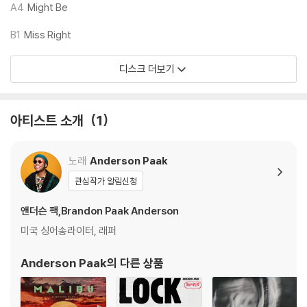
모델) 다이내믹 사운드의 편차가 큰 트랙을 재생할 때 이상 현상이 발생할
A4
Might Be
수 있습니다.
B1
Miss Right
기기 문제로 인해 발생하는 재생 불량 현상에 대해서는 반품/교환이 불가
하니 침압 조절이 가능한 기기에서 재생하실 것을 권유 드립니다.
디스크 더보기
2) 디스크는 정전기와 먼지로 인해 재생이 원활하지 않은 경우가 있습니
다. 전용 제품으로 이를 제거하면 대부분 해결됩니다.
3) 바늘에 먼지가 쌓이는 경우에도 재생이 원활하지 않을 수 있습니다.
아티스트 소개
1
※ 디스크 외관 불량
1) 열을 가하여 제작하는 바이닐 공정 특성상 디스크 표면이 미세하게 울
노래
Anderson Paak
렁거리거나 휘어지는 경우가 있습니다.
관심작가 알림신청
재생이 불안정한 경우 스태빌라이저를 사용하시면 좀 더 안정적인 재생이
가능합니다.
앤더슨 팩,Brandon Paak Anderson
2) 재생 음역의 왜곡을 최소화 하고 반복 재생시에도 최대한 일관되게 유
미국 싱어송라이터, 래퍼
지되도록 디스크 센터 홀 구경이 작게 제작되는 경우가 있습니다. 턴테이
블 스핀들에 맞지 않는 경우에는 전용 제품 등을 이용하여 센터 홀을 조정
Anderson Paak
의 다른 상품
하시면 해결됩니다.
3) 디스크에 미세한 잔 흠집이 남아있거나 인쇄 면이 깨끗하지 않은 경우
가 있으며, 이는 상품의 불량이 아닙니다. 단, 재생에 이상이 있는 경우에는