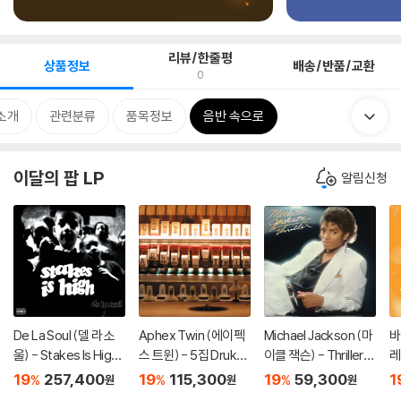
리뷰/한줄평
상품정보
배송/반품/교환
0
소개
관련분류
품목정보
음반 속으로
이달의 팝 LP
알림신청
De La Soul (델 라 소
Aphex Twin (에이펙
Michael Jackson (마
바
울) - Stakes Is High
스 트윈) - 5집 Drukqs
이클 잭슨) - Thriller
레
[컬러 4LP]
[4LP]
[레드 앤 블랙 마블 LP]
B
19
257,400
19
115,300
19
59,300
1
%
%
%
원
원
원
il