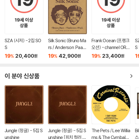
SZA (시저) - 2집 SO
Silk Sonic (Bruno Ma
Frank Ocean (프랭크
S
S
rs / Anderson .Paak)
오션) - channel ORA
S 
(실크 소닉) - 1집 An E
NGE
19
20,400
19
42,900
19
23,400
1
%
%
%
원
원
원
vening With Silk Soni
c [LP]
이 분야 신상품
Jungle (정글) - 5집 S
Jungle (정글) - 5집 S
The Pets / Lee Willia
Bi
unshine
unshine [피치 컬러 L
ms & The Cymbals
스