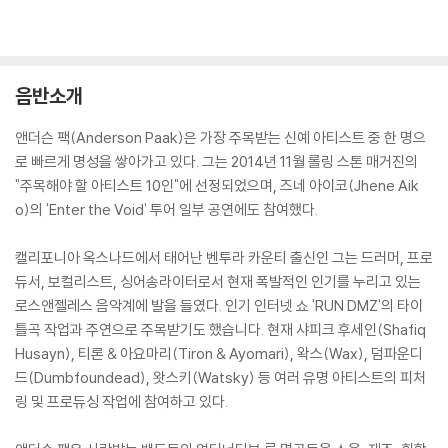
음반소개
앤더슨 팩(Anderson Paak)은 가장 주목받는 신예 아티스트 중 한 명으
로 빠르게 명성을 쌓아가고 있다. 그는 2014년 11월 롤링 스톤 매거진의
"주목해야 할 아티스트 10인"에 선정되었으며, 즈네 아이코(Jhene Aik
o)의 'Enter the Void' 투어 일부 공연에도 참여했다.
캘리포니아 옥스나드에서 태어난 벤투라 카운티 출신인 그는 드러머, 프로
듀서, 보컬리스트, 싱어송라이터로서 현재 폭발적인 인기를 누리고 있는
로스앤젤레스 음악계에 발을 들였다. 인기 인터넷 쇼 'RUN DMZ'의 타이
틀곡 작업과 주연으로 주목받기도 했습니다. 현재 샤피크 후세인(Shafiq
Husayn), 티론 & 아요마리(Tiron & Ayomari), 왁스(Wax), 덤파운디
드(Dumbfoundead), 왓스키(Watsky) 등 여러 유명 아티스트의 피처
링 및 프로듀싱 작업에 참여하고 있다.