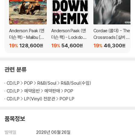
불량으로 인한 반품/교환이 가능합니다
※ 컬러 디스크
아래에 해당하는 경우는 불량이 아니므로 개봉 후 반품/교환이 불가합니
Anderson .Paak (앤
Anderson Paak (앤
Cordae (콜대) - The
다.
더슨 팩) - Malibu [조
더슨 팩) - Lockdown
Crossroads [실버 컬
1) 컬러 디스크는 웹 이미지와 실제 색상이 차이가 날 수 있습니다.
에트로트 컬러 2LP]
[픽쳐디스크 LP]
러 LP]
19
128,600
19
54,600
19
46,300
%
%
%
원
원
원
2) 컬러 디스크의 특성상 제작 공정시 앨범마다 색상 차이가 나는 경우도
있습니다.
3) 컬러 디스크는 제작 과정에서 다른 색상 염료가 섞여 얼룩과 번짐, 반점
관련 분류
등이 발생할 수 있습니다.
CD/LP
POP
R&B/Soul
R&B/Soul(수입)
※ 반품/교환 안내
CD/LP
예약음반
예약판매
POP
1) 불량으로 인한 반품/교환 요청 시에는 불량 확인을 위해 개봉 시의 동영
CD/LP
LP(Vinyl) 전문관
POP LP
상을 요청할 수 있으며, 동영상이 없는 경우 반품/교환이 제한될 수 있습니
다.
관련 사진과 동영상 및 재생 기기 모델명을 첨부하여 첨부하여 고객센터에
품목정보
문의 바랍니다.
2) LP는 잦은 배송 과정에서 재킷에 손상이 발생할 가능성이 높고 재판매
발매일
2026년 06월 26일