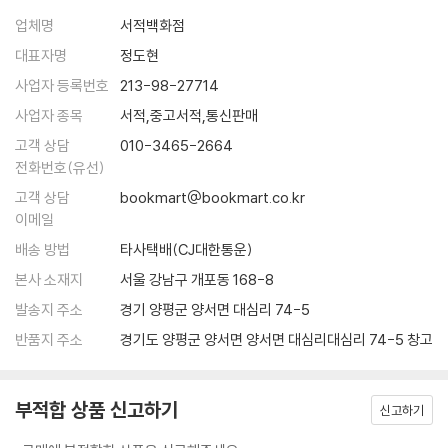
업체명
서적백화점
대표자명
정도현
사업자 등록번호
213-98-27714
사업자 종목
서적,중고서적,통신판매
고객 상담
010-3465-2664
전화번호(유선)
고객 상담
bookmart@bookmart.co.kr
이메일
배송 방법
타사택배(CJ대한통운)
본사 소재지
서울 강남구 개포동 168-8
발송지 주소
경기 양평군 양서면 대심리 74-5
반품지 주소
경기도 양평군 양서면 양서면 대심리대심리 74-5 창고
부적합 상품 신고하기
신고하기