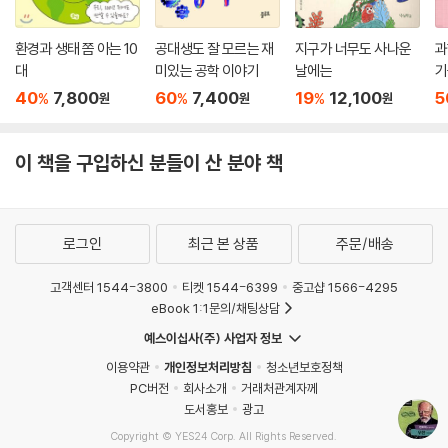
환경과 생태 쫌 아는 10
공대생도 잘 모르는 재
지구가 너무도 사나운
과
대
미있는 공학 이야기
날에는
기
40
7,800
60
7,400
19
12,100
5
%
%
%
원
원
원
이 책을 구입하신 분들이 산 분야 책
로그인
최근 본 상품
주문/배송
고객센터 1544-3800
티켓 1544-6399
중고샵 1566-4295
eBook 1:1문의/채팅상담
예스이십사(주) 사업자 정보
이용약관
개인정보처리방침
청소년보호정책
PC버전
회사소개
거래처관계자께
도서홍보
광고
Copyright © YES24 Corp. All Rights Reserved.