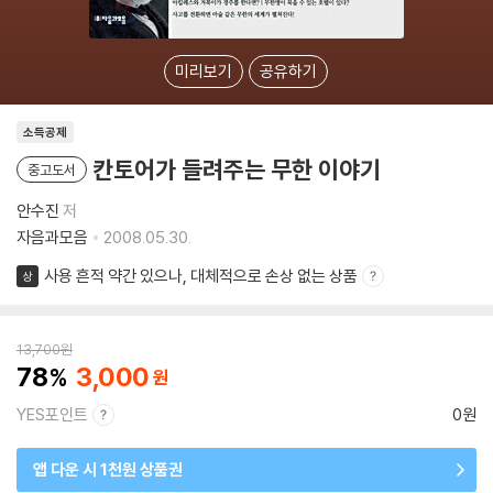
미리보기
공유하기
소득공제
칸토어가 들려주는 무한 이야기
중고도서
안수진
저
자음과모음
2008.05.30.
사용 흔적 약간 있으나, 대체적으로 손상 없는 상품
상
13,700
원
78
3,000
YES포인트
0원
앱 다운 시 1천원 상품권