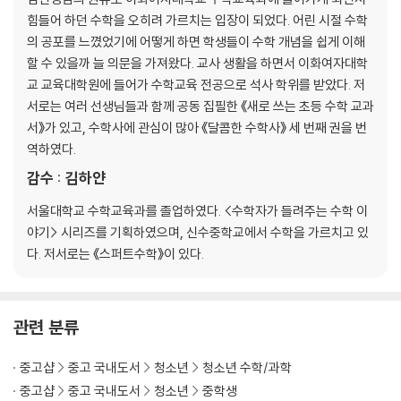
힘들어 하던 수학을 오히려 가르치는 입장이 되었다. 어린 시절 수학
일곱 번째수업_ 직선과 평면의 기수
의 공포를 느꼈었기에 어떻게 하면 학생들이 수학 개념을 쉽게 이해
*칸토어와 함께하는 쉬는 시간 3
할 수 있을까 늘 의문을 가져왔다. 교사 생활을 하면서 이화여자대학
모순이 뭐야?
교 교육대학원에 들어가 수학교육 전공으로 석사 학위를 받았다. 저
서로는 여러 선생님들과 함께 공동 집필한 《새로 쓰는 초등 수학 교과
여덟 번째수업_ 칸토어의 고민
서》가 있고, 수학사에 관심이 많아 《달콤한 수학사》 세 번째 권을 번
역하였다.
아홉 번째수업_ 무한과 패러독스
감수 : 김하얀
서울대학교 수학교육과를 졸업하였다. <수학자가 들려주는 수학 이
야기> 시리즈를 기획하였으며, 신수중학교에서 수학을 가르치고 있
다. 저서로는 《스퍼트수학》이 있다.
관련 분류
중고샵
중고 국내도서
청소년
청소년 수학/과학
중고샵
중고 국내도서
청소년
중학생