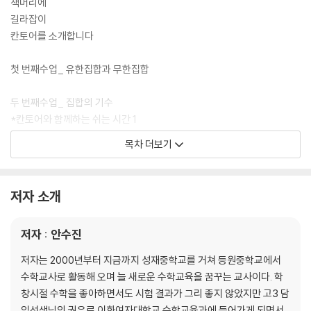
책머리에
길라잡이
칸토어를 소개합니다
첫 번째수업_ 유한집합과 무한집합
두 번째수업_ 집합의 기수
*칸토어와 함께하는 쉬는 시간 1
우리몸의 큰 수, 작은 수!
목차 더보기
세 번째수업_ 힐베르트의 호텔
저자 소개
네 번째수업_ 유리수의 기수
저자 : 안수진
다섯 번째수업_ 가산집합
*칸토어와 함께하는 쉬는 시간 2
저자는 2000년부터 지금까지 성재중학교를 거쳐 등원중학교에서
뫼비우스 띠의 매력
수학교사로 활동해 오며 늘 새로운 수학교육을 꿈꾸는 교사이다. 학
창시절 수학을 좋아하면서도 시험 결과가 그리 좋지 않았지만 고3 담
여섯 번째수업_ 실수의 기수
임선생님의 권유로 이화여자대학교 수학교육과에 들어가게 되면서