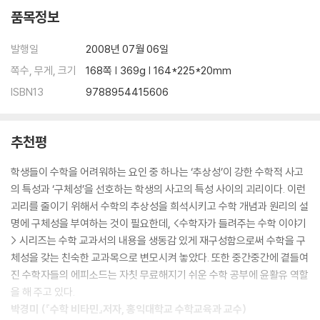
품목정보
발행일
2008년 07월 06일
쪽수, 무게, 크기
168쪽 | 369g | 164*225*20mm
ISBN13
9788954415606
추천평
학생들이 수학을 어려워하는 요인 중 하나는 ‘추상성’이 강한 수학적 사고
의 특성과 ‘구체성’을 선호하는 학생의 사고의 특성 사이의 괴리이다. 이런
괴리를 줄이기 위해서 수학의 추상성을 희석시키고 수학 개념과 원리의 설
명에 구체성을 부여하는 것이 필요한데, <수학자가 들려주는 수학 이야기
> 시리즈는 수학 교과서의 내용을 생동감 있게 재구성함으로써 수학을 구
체성을 갖는 친숙한 교과목으로 변모시켜 놓았다. 또한 중간중간에 곁들여
진 수학자들의 에피소드는 자칫 무료해지기 쉬운 수학 공부에 윤활유 역할
을 해 주고 있다.
박경미 (『수학 비타민』저자, 홍익대학교 수학교육과 교수)