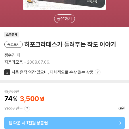
공유하기
소득공제
히포크라테스가 들려주는 작도 이야기
중고도서
정수진
저
자음과모음
2008.07.06.
사용 흔적 약간 있으나, 대체적으로 손상 없는 상품
상
13,700
원
74
3,500
YES포인트
0원
앱 다운 시 1천원 상품권