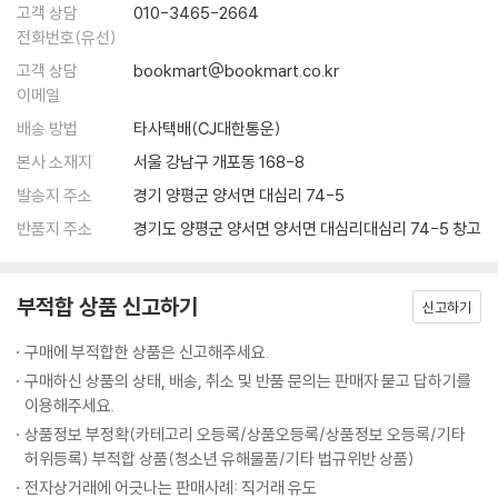
고객 상담
010-3465-2664
전화번호(유선)
고객 상담
bookmart@bookmart.co.kr
이메일
배송 방법
타사택배(CJ대한통운)
본사 소재지
서울 강남구 개포동 168-8
발송지 주소
경기 양평군 양서면 대심리 74-5
반품지 주소
경기도 양평군 양서면 양서면 대심리대심리 74-5 창고
부적합 상품 신고하기
신고하기
구매에 부적합한 상품은 신고해주세요.
구매하신 상품의 상태, 배송, 취소 및 반품 문의는 판매자 묻고 답하기를
이용해주세요.
상품정보 부정확(카테고리 오등록/상품오등록/상품정보 오등록/기타
허위등록) 부적합 상품(청소년 유해물품/기타 법규위반 상품)
전자상거래에 어긋나는 판매사례: 직거래 유도