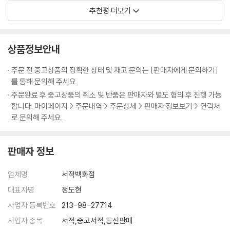
추천평 더보기
이 책은 수학이 지금까지 지겨웠던 학생, 그리고 교과서 외의 다른 이야기
를 들어보고 싶은 학생에게 권하고 싶다. 이 책을 읽으면서 모든 학생들은
작도에 더 많은 관심을 가질 수 있을 것이다. 약간 난해한 부분들도 있지만
상품정보안내
가능하면 쉽게 풀어 쓰려고 한 저자의 노력이 돋보인다. 지루하고 딱딱한
주문 전 중고상품의 정확한 상태 및 재고 문의는 [판매자에게 문의하기]
작도 내용을 말랑말랑한 여행 형식으로 구성하여 책의 완성도를 높였다.
를 통해 문의해 주세요.
채은희 (서울사대부속여자중학교 수학교사)
주문완료 후 중고상품의 취소 및 반품은 판매자와 별도 협의 후 진행 가능
합니다. 마이페이지 > 주문내역 > 주문상세 > 판매자 정보보기 > 연락처
이 책은 마치 내가 타임머신을 하나 가지고 있다는 마음으로 소설책처럼
로 문의해 주세요.
읽을 수 있다. 그러나 소설책이 아니라 수학책이다. 수천 년 전의 히포크라
테스가 다시 살아나 바로 내 옆에서 친구 같이 친근하게 강의하는 듯한 착
판매자 정보
각을 불러일으킨다. 저자의 상상력으로 빚어낸 상황 설정도 재미있다. 어
려운 작도이지만 작도의 개념을 많이 고민하고 연구한 사람이 쓴다면 얼마
업체명
서적백화점
나 알기 쉽게 설명될 수 있는지를 보여주는 훌륭한 실례이다.
문희나 (구로고등학교 수학교사)
대표자명
정도현
사업자 등록번호
213-98-27714
사업자 종목
서적,중고서적,통신판매