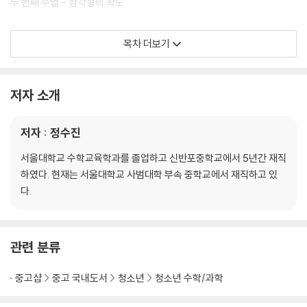
두 번째 수업 - 삼각형의 작도
세 번째 수업 - 작도의 정의
목차 더보기
네 번째 수업 - 황금 사각형, 은직사각형, 정다각형작도
저자 소개
다섯 번째 수업 - 3대 작도 불능 문제
저자 : 정수진
여섯 번째 수업 - 면적의 변환
서울대학교 수학교육학과를 졸업하고 신반포중학교에서 5년간 재직
일곱 번째 수업 - 히포크라테스의 초승달
하였다. 현재는 서울대학교 사범대학 부속 중학교에서 재직하고 있
다.
관련 분류
중고샵
중고 국내도서
청소년
청소년 수학/과학