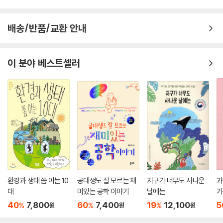
배송/반품/교환 안내
이 분야 베스트셀러
환경과 생태 쫌 아는 10
공대생도 잘 모르는 재
지구가 너무도 사나운
과
대
미있는 공학 이야기
날에는
기
40
7,800
60
7,400
19
12,100
5
%
%
%
원
원
원