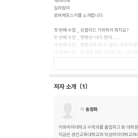
책머리에
길라잡이
로바체프스키를 소개합니다.
첫 번째 수업 _ 유클리드 기하학이 뭐지요?
두 번째 수업 _ 평행선! 네가 뭔데……
세 번째 수업 _ 평행선이 하나? 없다? 무수히 많
네 번째 수업 _ 두 점을 최단 거리로 잇는 선이 
다섯 번째 수업 _ 곡면에는 어떤 것들이 있나요?
여섯 번째 수업 _ 곡선에서 구부러진 정도를 어
일곱 번째 수업 _ 곡면의 곡률이 비유클리드 기
여덟 번째 수업 _ 쌍곡 기하학은 유클리드 기하
저자 소개
1
아홉 번째 수업 _ 구면 기하학은 유클리드 기하
저
송정화
이화여자대학교 수학과를 졸업하고 동 대학원
지금은 경인교육대학교와 덕성여자대학교에서 