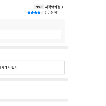
서적백화점
사업자
101명 평가
가게에서 팔기