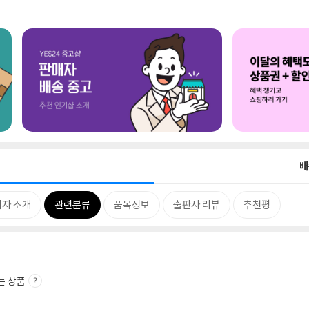
배
저자 소개
관련분류
품목정보
출판사 리뷰
추천평
는 상품