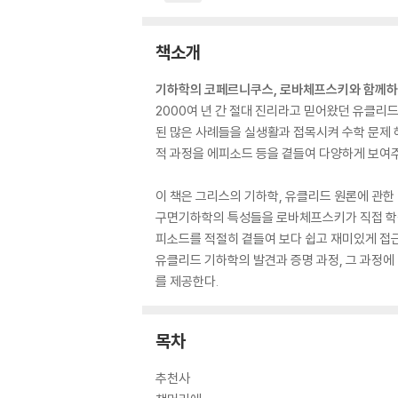
책소개
기하학의 코페르니쿠스, 로바체프스키와 함께하
2000여 년 간 절대 진리라고 믿어왔던 유클
된 많은 사례들을 실생활과 접목시켜 수학 문제 
적 과정을 에피소드 등을 곁들여 다양하게 보여
이 책은 그리스의 기하학, 유클리드 원론에 관한
구면기하학의 특성들을 로바체프스키가 직접 학
피소드를 적절히 곁들여 보다 쉽고 재미있게 접근
유클리드 기하학의 발견과 증명 과정, 그 과정에
를 제공한다.
목차
추천사