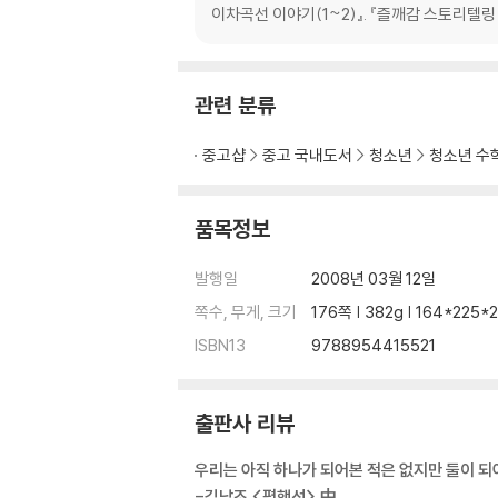
이차곡선 이야기(1~2)』. 『즐깨감 스토리텔링
관련 분류
중고샵
중고 국내도서
청소년
청소년 수
품목정보
발행일
2008년 03월 12일
쪽수, 무게, 크기
176쪽 | 382g | 164*225
ISBN13
9788954415521
출판사 리뷰
우리는 아직 하나가 되어본 적은 없지만 둘이 되
-김남조 <평행선> 中