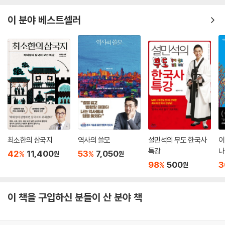
이 분야 베스트셀러
최소한의 삼국지
역사의 쓸모
설민석의 무도 한국사
이
특강
나
42
11,400
53
7,050
%
%
원
원
98
500
3
%
원
이 책을 구입하신 분들이 산 분야 책