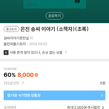
공유하기
은진 송씨 이야기 (소책자)(초록)
중고도서
성씨이야기편찬실
저
올린피플스토리
2014.09.02.
사용 흔적 많이 있으나, 손상 없는 상품
중
19,800
원
60
8,000
YES포인트
0원
앱 다운 시 1천원 상품권
결제혜택
최대 2,000원 즉시할인