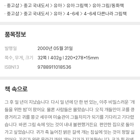
중고샵
중고 국내도서
유아
유아 그림책
유아 그림/동화책
중고샵
중고 국내도서
유아
4-6세
4-6세 다른나라 그림책
품목정보
발행일
2000년 05월 31일
쪽수, 무게, 크기
32쪽 | 402g | 220*278*15mm
ISBN13
9788911018536
책 속으로
그 후 일 년이 지났습니다. 다시 일 년에 단 한 번 있는, 아주 비밀스러운 '개
들을 위한 밤'이 왔어요. 물론 사람들은 몰랐습니다. 오직 개들만이 코를 킁
킁거리고 귀를 쫑긋 세우며 미술관이 그들차지가 되기를 기다리고 기다렸
습니다. 바뀐 그림 속에 잇는 것이 내내 불편했거든요. 편안한 집으로 돌아
가고 싶었습니다. 귀가 축 늘어진 밝은 갈색 개는 침실에 잇는 것이 정말 싫
었어요. 꼬리가 위로 올라간 까만 개는 강가가 지겨웠습니다. 코가 흰 갈색