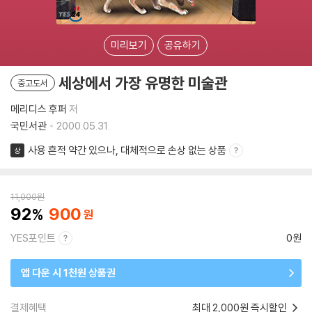
미리보기
공유하기
세상에서 가장 유명한 미술관
중고도서
메리디스 후퍼
저
국민서관
2000.05.31.
사용 흔적 약간 있으나, 대체적으로 손상 없는 상품
상
11,000
원
92
900
YES포인트
0원
앱 다운 시 1천원 상품권
결제혜택
최대 2,000원 즉시할인