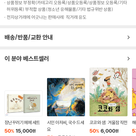
상품정보 부정확(카테고리 오등록/상품오등록/상품정보 오등록/기타
허위등록) 부적합 상품(청소년 유해물품/기타 법규위반 상품)
전자상거래에 어긋나는 판매사례: 직거래 유도
배송/반품/교환 안내
이 분야 베스트셀러
장난꾸러기 메메 세트
시인 아저씨, 국수 드세
코코와 샘 : 겨울잠 작전
해
요
50
15,000
50
6,000
5
%
%
원
원