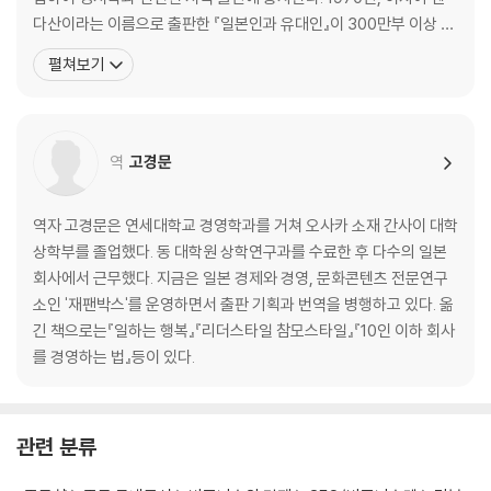
상하뇌동의 위험
다산이라는 이름으로 출판한 『일본인과 유대인』이 300만부 이상 팔
적당히 타협하면 나라가 망한다
리는 베스트셀러가 된다. 또한 ‘일본인론’을 출간하여 사회에 큰 영향
펼쳐보기
십사와 구덕
을 끼쳤다. 일본 문화와 사회를 분석하는 독자적인 논고는 ‘야마모토
적재적소에 인재를 등용하라
학’이라 불리기도 한다. 평론가이자 야마모토 서점 점주로, 1991년
타계했다. 저서에는 『내 안의 일본군(
4장 ｜ 상서(上書)-전능하다는 생각을 버려라
역
고경문
티끌과 대들보
예언자 나단의 간언
탁고기명의 의미
역자 고경문은 연세대학교 경영학과를 거쳐 오사카 소재 간사이 대학
전능하다고 생각하지 마라
상학부를 졸업했다. 동 대학원 상학연구과를 수료한 후 다수의 일본
황제는 공치사를 하면 안 된다
회사에서 근무했다. 지금은 일본 경제와 경영, 문화콘텐츠 전문연구
소인 '재팬박스'를 운영하면서 출판 기획과 번역을 병행하고 있다. 옮
5장 ｜ 육정(六正)과 육사(六邪)-인재를 판별하는 기준
긴 책으로는『일하는 행복』『리더스타일 참모스타일』『10인 이하 회사
토론하지 않는 풍조
를 경영하는 법』등이 있다.
직언의 진위를 파악하라
육정과 육사를 이용한 인물판별법
정원법의 제정
관련 분류
재야의 인물을 발탁하라
인재등용시험의 공과