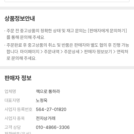
고구려를 침공하다
만 현명한 사람은 감정을 잘 절제해서 도를 넘지 않는다. 어리석은 사람은
통한 야마모토 시치에이가 『정관정요』 중에서 현대의 조직에 적용할 만한
나아갈 때와 물러설 때를 알아야 한다
감정을 조절하지 못해서 많은 것을 잃게 된다.
핵심적인 대목들을 뽑아 그 교훈과 시사점들을 알기 쉽게 풀어쓴 책이다.
상품정보안내
지족의 훈계
---p.170
도쿠가와 이에야스를 비롯한 일본의 최고지도자들이 늘 곁에 두고 참고했
세 가지 거울
던 『정관정요』가 점차 잊혀져가는 것을 안타까워한 저자는 해박한 역사지
주문 전 중고상품의 정확한 상태 및 재고 문의는 [판매자에게 문의하기]
식과 자신의 회사경영 체험을 바탕으로 오늘날의 비즈니스 현장에도 적용
를 통해 문의해 주세요.
저자 후기
할 수 있는 ‘리더십의 고전’을 새롭게 만들어냈다.
주문완료 후 중고상품의 취소 및 반품은 판매자와 별도 협의 후 진행 가능
합니다. 마이페이지 > 주문내역 > 주문상세 > 판매자 정보보기 > 연락처
창업(創業)보다 어려운 수성(守成) - 지속가능한 발전
로 문의해 주세요.
스티브 잡스의 사망 이후 애플의 행보에 세간의 관심이 쏠리고 있다. 스티
브 잡스가 없는 애플의 미래와 세계 IT산업의 지형은 그 뒤를 잇는 ‘수성 리
판매자 정보
더십’의 성패 여부에 달려 있다고 해도 과언이 아니다. 하지만 ‘창업 체
제’를 어떻게 성공적인 ‘수성 체제’로 바꿀 것인가 하는 애플의 고민도 알고
업체명
책으로 통하라
보면 새로운 문제가 아니다.
아버지 고종을 도와 창업한 대제국을 물려받은 당 태종 이세민도 똑같은
대표자명
노정옥
고민을 했다. 태종이 신하들에게 “창업과 수성 가운데 어느 것이 더 어려운
사업자 등록번호
564-27-01820
가?”라고 물었을 때 황제에 대한 직언을 담당한 간의대부(諫議大夫) 위
사업자 종목
전자상거래
징은 이렇게 대답했다.
고객 상담
010-4866-3306
전화번호(유선)