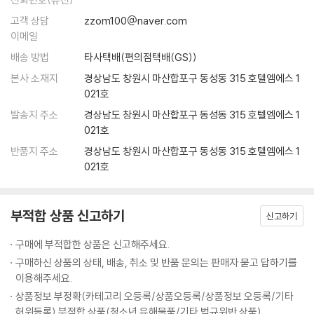
“창업은 그다지 어렵다고 생각되지 않습니다. 그러나 천하를 얻은 후에는
고객 상담
zzom100@naver.com
마음이 교만하고 방자해지기 쉽습니다. 군주가 무리한 정책을 펼치고 사치
이메일
와 향락에 빠져 과다한 노역을 종용하며 많은 세금을 물리면 나라가 피폐
해지고 백성들의 생활이 도탄에 빠집니다. 왕조의 몰락은 늘 이것이 원인
배송 방법
타사택배(편의점택배(GS))
입니다. 이렇게 보면 수성이 더 어렵다고 할 수 있습니다.”
본사 소재지
경상남도 창원시 마산합포구 동성동 315 호텔엠에스 1
021호
창업이 쉬운 일은 아니다. 그러나 창업의 성과는 눈에 보일 뿐만 아니라 리
발송지 주소
경상남도 창원시 마산합포구 동성동 315 호텔엠에스 1
더가 특출한 능력을 보이면 어느 정도는 양해되는 면이 있다. 그러나 온갖
021호
어려움을 극복한 뒤 창업에 성공하면 마음이 나태해질 수 있다. 또한 권력
반품지 주소
경상남도 창원시 마산합포구 동성동 315 호텔엠에스 1
이 창업주 한 사람에게 집중되면 주변에 아첨하는 무리나 예스맨이 생기고
021호
음성적인 권력이 등장한다. 그래서 위징은 창업보다 수성이 더 어렵다고
한 것이다.
지속가능한 발전을 의미하는 ‘수성’은 태종이 죽을 때까지 고심한 주제이
부적합 상품 신고하기
신고하기
자 『정관정요』의 출발점이었으며, 현대의 CEO들도 늘 노심초사하는 중요
한 과제이다. 현대 경영학에서 ‘영속가능기업(Going Concern)’을 기업
구매에 부적합한 상품은 신고해주세요.
의 최고 목표로 삼고 CEO의 최고 임무로 보는 것도 같은 맥락이다.
구매하신 상품의 상태, 배송, 취소 및 반품 문의는 판매자 묻고 답하기를
이용해주세요.
십사(十思)와 구덕(九德) - 리더의 자격
상품정보 부정확(카테고리 오등록/상품오등록/상품정보 오등록/기타
이렇게 어렵고도 중요한 수성을 잘해내기 위한 첫 번째 관건은 무엇일까?
허위등록) 부적합 상품(청소년 유해물품/기타 법규위반 상품)