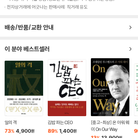
두말할 나위 없이, 조직을 이끄는 리더가 어떻게 하느냐이다. 『정관정요』
전자상거래에 어긋나는 판매사례: 직거래 유도
는 좋은 군주가 되려면 예스맨을 멀리하고 신하들의 말에 귀를 기울이라고
조언한다. 요컨대 ‘소통의 리더십’을 발휘하라는 주문이다.
배송/반품/교환 안내
그러나 귀를 여는 것은 기본일 뿐이다. 『정관정요』는 수성을 위해 필요한
리더의 자격을 ‘군주가 지녀야 할 10가지 생각(十思)’과 ‘군주가 갖춰야 할
9가지 덕목(九德)’으로 일목요연하게 제시하고 있다. 이런 리더의 자격을
이 분야 베스트셀러
가슴이 뜨끔하도록 일깨워주는 건 오히려 야마모토 시치헤이가 『제왕학』
에서 현대적으로 재해석한 ‘십사와 구덕의 반대’ 케이스들이다.
‘현대의 십불사(十不思)’
1. 가지고 싶으면 수단방법을 가리지 않고 닥치는 대로 소유하고 소비한다.
2. 자기만 잘났다고 생각해 사원들을 헌신짝처럼 버리고 독주한다.
3. 허황된 명예를 좇다가 자신의 위치를 잊어버린다.
4. 무리하게 사업을 확장해 파산하고, 차근차근 열심히 일하면 반드시 성
공한다는 것을 잊어버린다.
5. 유흥이나 놀이에 빠지면 헤어나지 못한다.
일의 격
김밥 파는 CEO
[중고-최상] 온 아워 웨
최
6. 경솔하게 시작하며, 곧 싫증을 느껴 마무리를 짓지 못하고 팽개친다.
이 On Our Way
7. 좋은 말만 들으려 하고 좋은 것만 보려 해서 귀와 눈이 가려진 것을 모르
73
4,900
89
1,400
9
%
%
원
원
13
13,900
고 부하직원의 직언에 귀 기울이지 않는다.
%
원