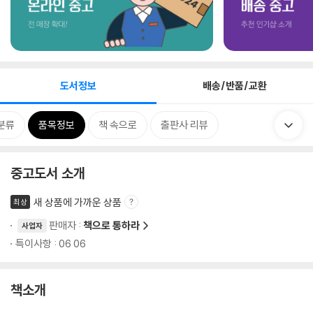
도서정보
배송/반품/교환
분류
품목정보
책 속으로
출판사 리뷰
중고도서 소개
새 상품에 가까운 상품
최상
판매자 :
책으로 통하라
사업자
특이사항 : 06 06
책소개