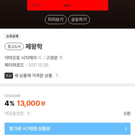
미리보기
공유하기
소득공제
제왕학
중고도서
야마모토 시치헤이
저
고경문
역
페이퍼로드
2011.10.25.
새 상품에 가까운 상품
최상
13,500
원
4
13,000
YES포인트
0원
앱 다운 시 1천원 상품권