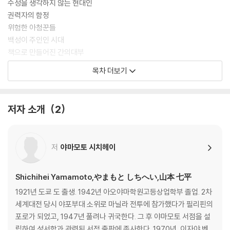
수성을 생각하지 않는 현대인
권력자의 함정
위험한 아첨꾼들
백성이 주인인 시대
책으로 만들어진 간의대부
목차 더보기
2장 ｜ 겸청(兼聽)-귀를 열고 예스맨을 멀리하라
향락에 빠진 수나라 양제
사직의 대계를 망각하지 마라
저자 소개
2
현무문 전투
위징과 왕규를 간의대부로 등용하다
적의 충신을 중용하다
저
야마모토 시치헤이
현명한 군주는 겸청하고 어리석은 군주는 편신한다
3장 ｜ 십사(十思)와 구덕(九德)-리더의 자격
Shichihei Yamamoto,やまもと しちへい,山本 七平
창업 체제에서 수성 체제로의 전환
1921년 도쿄 도 출생. 1942년 아오야마학원고등상업학부 졸업. 2차
친인척과 개국공신의 처우
세계대전 당시 야포부대 소위로 마닐라 전투에 참가했다가 필리핀의
권한의 과감한 위임
포로가 되었고, 1947년 풀려나 귀국한다. 그 후 야마모토 서점을 설
적국과 외환이 없으면 나라가 망한다
립하여 성서학과 관련된 서적 출판에 종사한다. 1970년, 이자야 벤