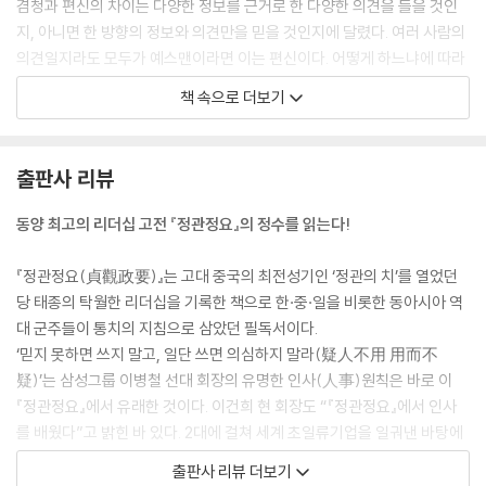
잊어서는 안 될 ‘의’와 ‘지’
겸청과 편신의 차이는 다양한 정보를 근거로 한 다양한 의견을 들을 것인
지, 아니면 한 방향의 정보와 의견만을 믿을 것인지에 달렸다. 여러 사람의
8장 ｜ 자제(自制)-정실인사를 배제하라
의견일지라도 모두가 예스맨이라면 이는 편신이다. 어떻게 하느냐에 따라
미신에 현혹되지 마라
현명한 군주가 될 수도 있고 어리석은 군주가 될 수도 있다. 이것은 바로 리
책 속으로 더보기
종교를 맹신하지 마라
더의 마음가짐에 달려 있는 것이다.---p.62
가족을 단속하라
정실인사를 하지 마라
십사와 십불사, 구덕과 구부덕을 읽고 어느 것을 취하고 어느 것을 버려야
출판사 리뷰
연고를 따지지 마라
하는지 느끼지 못한다면 리더는커녕 제대로 된 인간 구실도 못한다.---p.
88
동양 최고의 리더십 고전 『정관정요』의 정수를 읽는다!
9장 ｜ 인효(仁孝)-후계자의 조건
세습의 맹점
권력자는 때때로 묘한 ‘전능감’에 사로잡힌다. 이것도 권력이라는 요물의
『정관정요(貞觀政要)』는 고대 중국의 최전성기인 ‘정관의 치’를 열었던
세습인가 임명인가
조화다. 사장이나 고위인사 중에도 전능감을 가지고 있는 사람이 적지 않
당 태종의 탁월한 리더십을 기록한 책으로 한·중·일을 비롯한 동아시아 역
요순(堯舜) 같은 아버지에 주균(朱均) 같은 아들
다.---p.104
대 군주들이 통치의 지침으로 삼았던 필독서이다.
아버지는 속기 쉽다
‘믿지 못하면 쓰지 말고, 일단 쓰면 의심하지 말라(疑人不用 用而不
후계자 선정의 원칙
관직에 안주해 봉록만 탐하고, 공무에 정진하지 않고, 세속의 말에 무비판
疑)’는 삼성그룹 이병철 선대 회장의 유명한 인사(人事)원칙은 바로 이
적으로 놀아나고, 군주의 눈치만 살피는 사람은 구신(具臣)이다.---p.11
『정관정요』에서 유래한 것이다. 이건희 현 회장도 “『정관정요』에서 인사
10장 ｜ 덕행(德行)-오직 인격뿐
8
를 배웠다”고 밝힌 바 있다. 2대에 걸쳐 세계 초일류기업을 일궈낸 바탕에
자기 점검의 지침
는 1,400여 년 전 중국에서 유래한 가르침이 있었던 것이다.
출판사 리뷰 더보기
군주가 전쟁을 좋아하면 백성은 피폐해진다
사람의 욕망과 감정은 현명한 사람이나 어리석은 사람이나 모두 같다. 다
『제왕학-정관정요에서 배우는 리더의 자격』은 일본문화와 중국고전에 정