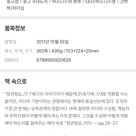
중고샵
중고 국내도서
비즈니스와 경제
CEO/비즈니스맨
간부
공동체 속에서의 평가
학/리더십
인재를 판별하는 기준
품목정보
6장 ｜ 실수(實需)-허영심이라는 요물
무한히 팽창하는 허수
발행일
2011년 10월 25일
허영심을 버려라
천리를 가는 말이 무슨 소용인가?
쪽수, 무게, 크기
262쪽 | 490g | 153*224*20mm
감세야말로 정권유지의 길
ISBN13
9788992920629
군주를 나무란 위징의 직언
아홉 길의 공이 한 삼태기로 무너진다
책 속으로
7장 ｜ 의(義)와 지(志)-뇌물은 나를 망친다
뇌물수수의 법칙
『정관정요』가 7세기의 이야기이기 때문에 21세기에 그대로 적용할 수는
몸을 가르고 주옥을 숨기다
없지만, 리더의 기본이라는 관점에서는 현재와 동일선상에 있다. 조직의
탐욕이 많은 자는 재물을 사랑할 줄 모르는 자다
가장 큰 문제는 상하관계의 정립이다. 바꿔 말하면 리더와 구성원, 책임자
간신도 충신으로 바꾸는 지도자
와 부하직원이 어떻게 해야 하는가의 문제다. 그것을 수성에 어떻게 적용
불나방 같은 탐관오리
해야 하는지를 알려주는 책이 바로 『정관정요』이다.---pp.26-27
사사로운 정은 금물