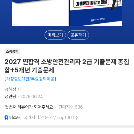
미리보기
공유하기
소득공제
2027 찐합격 소방안전관리자 2급 기출문제 총집
합+5개년 기출문제
개정증보11판/무료강의제공
공하성
저
성안당
2026.06.24.
첫번째 리뷰어가 되어주세요
판매지수
636
베스트
국가자격/전문사무 top100 1주