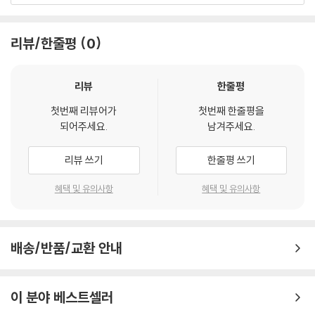
하고 가볍게 공부할 수 있도록 하였다.
리뷰/한줄평
0
TIP 04, 최신 한국소방안전원 교재 개정 내용 반영 및 “교재페이지” 수
록!
최신 한국소방안전원 교재 개정 내용을 반영하였고 이론과 문제에 교재페
리뷰
한줄평
이지를 표시하여 교재를 함께 보면서 쉽게 학습할 수 있도록 구성하였다.
첫번째 리뷰어가
첫번째 한줄평을
되어주세요.
남겨주세요.
TIP 05, 각 단원마다 “기출문제”를 수록하고 “Key Point”로 한 번 더 확
인하기!
리뷰 쓰기
한줄평 쓰기
각 단원의 기출문제를 수록하여 문제마다 상세한 해설과 핵심 이론 및 출
제 빈도가 높은 문제를 파악할 수 있도록 하고, 이론에서는 Key Point로
혜택 및 유의사항
혜택 및 유의사항
한 번 더 짚어 주어 중요 내용을 반복적으로 학습할 수 있도록 하였다.
TIP 06, 매 문제마다 “별표” 표시!
배송/반품/교환 안내
매 문제마다 별표를 추가하여 문제의 출제 확률을 한눈에 볼 수 있도록 구
성하였다.
이 분야 베스트셀러
TIP 07, “공하성 기억법”을 적용한 중요 이론 암기!