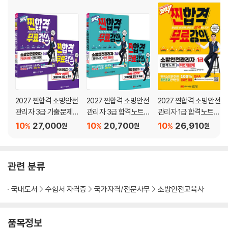
제2장 소화설비
제3장 경보설비
제4장 피난구조설비
제6편 소방계획 수립
제7편 응급처치
2027 찐합격 소방안전
2027 찐합격 소방안전
2027 찐합격 소방안전
제8편 소방안전교육 및 훈련
관리자 3급 기출문제
관리자 3급 합격노트+
관리자 1급 합격노트+
총집합+5개년 기출문
8개년 기출문제
8개년 기출문제
10
27,000
10
20,700
10
26,910
%
%
%
원
원
원
제9편 작동점검표 작성 및 실습
제
기출문제가 곧 적중문제|2026～2022년 기출문제
관련 분류
•2026년 기출문제
•2025년 기출문제
국내도서
수험서 자격증
국가자격/전문사무
소방안전교육사
•2024년 기출문제
•2023년 기출문제
•2022년 기출문제
품목정보