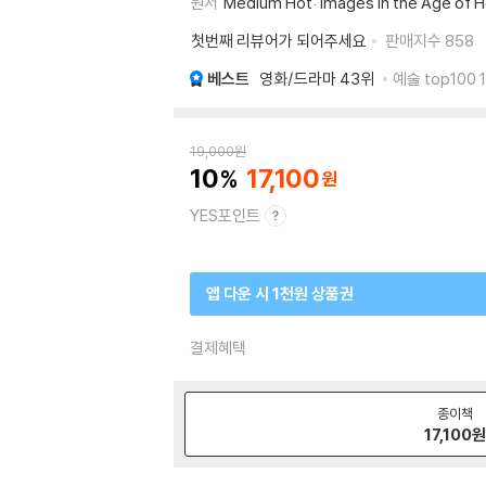
원서
Medium Hot: Images in the Age of 
첫번째 리뷰어가 되어주세요
판매지수
858
베스트
영화/드라마
43위
예술 top100 
19,000
원
10
17,100
YES포인트
앱 다운 시 1천원 상품권
결제혜택
종이책
17,100