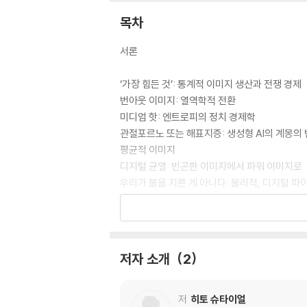
목차
서론
‘가장 힘든 것’: 통계적 이미지 생산과 전쟁 경제
번아웃 이미지: 열역학적 전환
미디엄 핫: 엔트로피의 정치 경제학
관절포르노 또는 해표지증: 생성형 AI의 계몽의
평균적 이미지
디지털 균열: 빈곤한 이미지에서 파워 이미지로
우리가 불을 지른 게 아니다: 물리적, 디지털 
세상은 누구의 것인가? AI, 예술 그리고 상식
말이 아닌 행동: 블록체인 오리엔탈리즘을 넘어
로코의 바실리스크: 인공적 아둔함과 실존적 위
21개의 미술계: 게임 맵
저자 소개
2
감사의 말
주
저
히토 슈타이얼