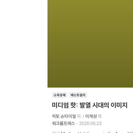
소득공제
베스트셀러
미디엄 핫: 발열 시대의 이미지
히토 슈타이얼
저
이계성
역
워크룸프레스
2026.06.23.