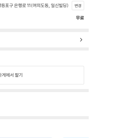
등포구 은행로 11(여의도동, 일신빌딩)
변경
무료
가게에서 팔기