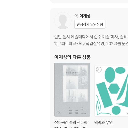
역
이계성
관심작가 알림신청
런던 첼시 예술대학에서 순수 미술 학사, 슬레
1), 『파르마코-AI』(작업실유령, 2022)를 옮
이계성
의 다른 상품
잠재공간 속의 생태학 :
맥락과 우연