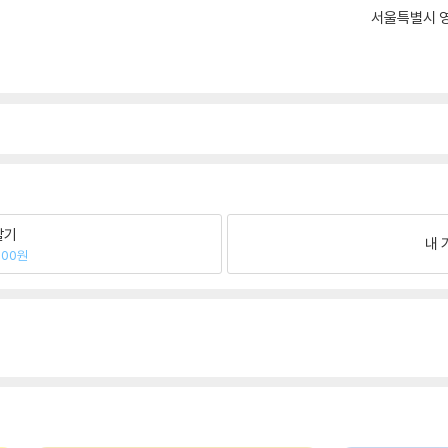
서울특별시 영
팔기
내 
800원