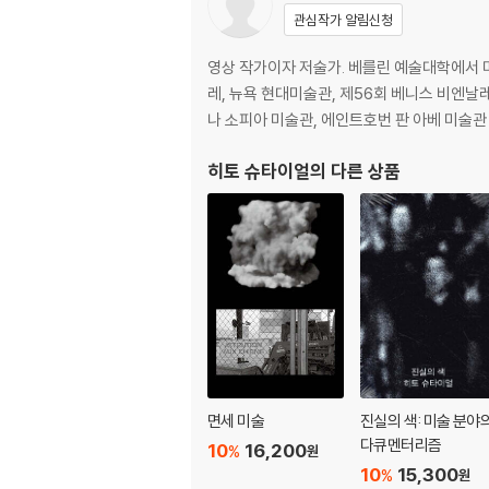
관심작가 알림신청
영상 작가이자 저술가. 베를린 예술대학에서 미
레, 뉴욕 현대미술관, 제56회 베니스 비엔날
나 소피아 미술관, 에인트호번 판 아베 미술관 등
히토 슈타이얼
의 다른 상품
면세 미술
진실의 색: 미술 분야
다큐멘터리즘
10
16,200
%
원
10
15,300
%
원