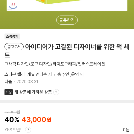
공유하기
소득공제
아이디어가 고갈된 디자이너를 위한 책 세
중고도서
트
그래픽 디자인/로고 디자인/타이포그래피/일러스트레이션
스티븐 헬러
,
개일 앤더슨
저
홍주연
,
윤영
역
더숲
2020.03.31.
새 상품에 가까운 상품
최상
72,000
원
40
43,000
YES포인트
0원