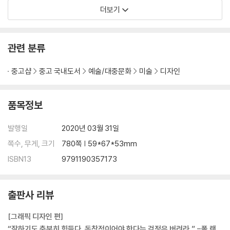
『연필의 101가지 사용법』, 『엄마
더보기
관련 분류
중고샵
중고 국내도서
예술/대중문화
미술
디자인
품목정보
발행일
2020년 03월 31일
쪽수, 무게, 크기
780쪽 | 59*67*53mm
ISBN13
9791190357173
출판사 리뷰
[그래픽 디자인 편]
“잘하기도 충분히 힘들다. 독창적이어야 한다는 걱정은 버려라.” -폴 랜