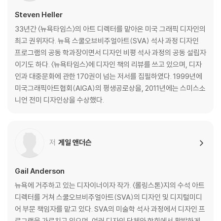
Steven Heller
33년간 〈뉴욕타임스〉의 아트 디렉터를 맡아온 미국 그래픽 디자인의
최고 권위자다. 뉴욕 스쿨오브비주얼아트(SVA) 석사 과정 디자인
프로그램의 공동 학과장이면서 디자인 비평 석사 과정의 공동 설립자
이기도 하다. 〈뉴욕타임스〉에 디자인 책의 리뷰를 쓰고 있으며, 디자
인과 대중문화에 관한 170권이 넘는 저서를 집필하였다. 1999년에
미국그래픽아트협회(AIGA)의 평생공로상을, 2011년에는 스미스소
니언 전미 디자인상을 수상했다.
저
게일 앤더슨
Gail Anderson
뉴욕에 거주하고 있는 디자이너이자 작가. 〈롤링스톤〉지의 수석 아트
디렉터를 거쳐 스쿨오브비주얼아트(SVA)의 디자인 및 디지털미디
어 부문 책임자를 맡고 있다. SVA의 미술학 석사 과정에서 디자인 프
로그램을 가르치고 있으며, 여러 디자인 단체와 학회에서 활발하게