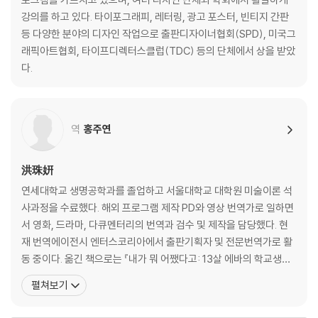
강의를 하고 있다. 타이포그래피, 레터링, 광고 포스터, 빈티지 간판
등 다양한 분야의 디자인 작업으로 출판디자이너협회(SPD), 미국그
래픽아트협회, 타이프디렉터스클럽(TDC) 등의 단체에서 상을 받았
다.
역
홍주연
洪珠姸
연세대학교 생명공학과를 졸업하고 서울대학교 대학원 미술이론 석
사과정을 수료했다. 해외 프로그램 제작 PD와 영상 번역가로 일하면
서 영화, 드라마, 다큐멘터리의 번역과 검수 및 제작을 담당했다. 현
재 번역에이전시 엔터스코리아에서 출판기획자 및 전문번역가로 활
동 중이다. 옮긴 책으로는 『내가 뭐 어쨌다고: 13살 에바의 학교생활
일기』, 『나도 중학생은 처음이라고!』, 『똑똑 과학 씨, 들어가도 될까
펼쳐보기
요』, 『생명의 위대한 역사』, 『연필의 힘』, 『당신이 알지 못했던 걸작의
비밀』, 『뭉크, 추방된 영혼의 기록』, 『초보자를 위한 만화 그리기』,