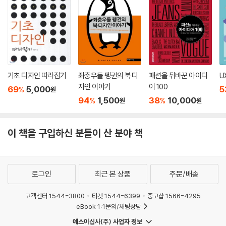
기초 디자인 따라잡기
좌충우돌 펭귄의 북 디
패션을 뒤바꾼 아이디
U
자인 이야기
어 100
69
5,000
5
%
원
94
1,500
38
10,000
%
%
원
원
이 책을 구입하신 분들이 산 분야 책
로그인
최근 본 상품
주문/배송
고객센터 1544-3800
티켓 1544-6399
중고샵 1566-4295
eBook 1:1문의/채팅상담
예스이십사(주) 사업자 정보