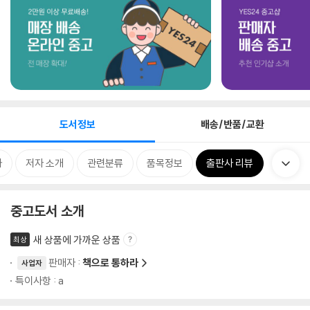
도서정보
배송/반품/교환
차
저자 소개
관련분류
품목정보
출판사 리뷰
중고도서 소개
새 상품에 가까운 상품
최상
판매자 :
책으로 통하라
사업자
특이사항 : a