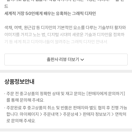
드
세계적 거장 50인에게 배우는 유혹하는 그래픽 디자인
색채, 여백, 원근감 등 디자인의 기본적인 요소를 다루는 기술부터 활자와
이미지를 가지고 노는 법, 디지털 시대의 새로운 기술과 디자인을 접목하
기 등 세계 최고 디자이너들이 알려주는 그래픽 디자인 안내서.
[로고 디자인 편]
출판사 리뷰 더보기
“로고는 판매하지 않는다. 발견하게 한다.” -폴 랜드
세계적 로고 디자인을 대표하는 50개의 살아 있는 아이디어
상품정보안내
성공한 로고가 정해진 목적과 목표를 이루기 위해 어떻게 아이디어를 고안
하고 만들어가는지, 그 과정과 핵심 요소를 모두 담아낸 아이디어 가이드
주문 전 중고상품의 정확한 상태 및 재고 문의는 [판매자에게 문의하기]
북. 기업, 공공기관, 상품 패기지 등 다양한 분야의 이념과 철학을 표현한
를 통해 문의해 주세요.
훌륭한 로고와 그 아이디어를 소개한다.
주문완료 후 중고상품의 취소 및 반품은 판매자와 별도 협의 후 진행 가능
합니다. 마이페이지 > 주문내역 > 주문상세 > 판매자 정보보기 > 연락처
[타이포그래피 편]
로 문의해 주세요.
“타이포그래피의 성공은 전체 디자인의 성공이다.”