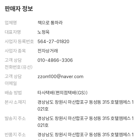
세계적 거장 50인에게 배우는 개성 있는 타이포그래피
판매자 정보
타이포그래피를 만드는 데 사용하는 재미있고 기발한, 때로는 난해하기까
업체명
책으로 통하라
지 한 특별한 아이디어를 소개한다. 메타포, 모방, 언어유희, 활자의 변형
과 구조의 변화 등 개성 있는 타이포그래피를 위한 다양한 접근법을 보여
대표자명
노정옥
주며, 각 아이디어의 활용법에 대한 조언도 아끼지 않는다.
사업자 등록번호
564-27-01820
사업자 종목
전자상거래
[일러스트레이션 편]
고객 상담
010-4866-3306
“좋은 그림이 좋은 일러스트레이션은 아니다.”
전화번호(유선)
세계적 거장 50인에게 배우는 효과적인 일러스트레이션 아이디어
고객 상담
zzom100@naver.com
이메일
세계적 디자이너들의 입증된 일러스트레이션을 소개하면서, 글자의 활용
· 캐릭터와 세계관의 창조 · 클리셰의 변형 · 상징과 메타포 및 캐리커처의
배송 방법
타사택배(편의점택배(GS))
사용 등 일러스트레이션 제작에 활용할 수 있는 아이디어를 꼼꼼히 담았
본사 소재지
경상남도 창원시 마산합포구 동성동 315 호텔엠에스 1
다.
021호
발송지 주소
경상남도 창원시 마산합포구 동성동 315 호텔엠에스 1
021호
반품지 주소
경상남도 창원시 마산합포구 동성동 315 호텔엠에스 1