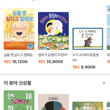
싫을 땐 싫다고 말해요
엄마가 유령이 되었어!
누가 내 머리에 똥쌌
1
어?
10
15,120
10
10,800
1
%
%
원
원
10
9,900
%
원
이 분야 신상품