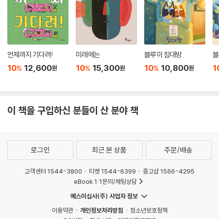
언제까지 기다려!
미래에는
블루이 침대방
블
10
12,600
10
15,300
10
10,800
1
%
%
%
원
원
원
이 책을 구입하신 분들이 산 분야 책
로그인
최근 본 상품
주문/배송
고객센터 1544-3800
티켓 1544-6399
중고샵 1566-4295
eBook 1:1문의/채팅상담
예스이십사(주) 사업자 정보
이용약관
개인정보처리방침
청소년보호정책