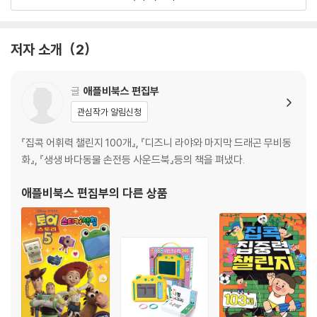
14쪽. 부분과 전체 - 보니의 장난감 친구들
15쪽. 관찰력 - 행복한 장난감 결혼식
저자 소개
2
글
애플비북스 편집부
관심작가 알림신청
『집콕 어휘력 챌린지 100개』, 『디즈니 라야와 마지막 드래곤 무비동
화』, 『생생 바다동물 손전등 사운드북』등의 책을 펴냈다.
애플비북스 편집부
의 다른 상품