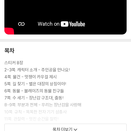
목차
스티커 8장
2-3쪽. 캐릭터 소개 - 주인공을 만나요!
4쪽. 물건 - 멋쟁이 카우걸 제시
5쪽. 길 찾기 - 별은 대장의 상징이야!
6쪽. 동물 - 블레이즈의 동물 친구들
7쪽. 수 세기 - 장난감 구조대, 출동!
8-9쪽. 부분과 전체 - 우리는 장난감을 사랑해
10쪽. 규칙 - 똑똑한 전자 기기 삼총사
11쪽. 관찰력 - 멋진 순간을 찰칵!
12-13쪽. 창의력 - 우리랑 함께 놀자!
목차 더보기