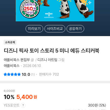
미리보기
사이즈비교
공유하기
소득공제
디즈니 픽사 토이 스토리 5 미니 에듀 스티커북
애플비북스 편집부
글
디즈니 아트팀
그림
애플비북스
2026.06.10.
10.0
판매지수
702
1
6,000
원
10
5,400
YES포인트
300원 (5%)