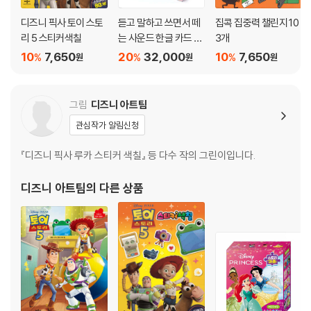
디즈니 픽사 토이 스토
듣고 말하고 쓰면서 떼
집콕 집중력 챌린지 10
리 5 스티커색칠
는 사운드 한글 카드 2
3개
40
10
7,650
20
32,000
10
7,650
%
%
%
원
원
원
그림
디즈니 아트팀
관심작가 알림신청
『디즈니 픽사 루카 스티커 색칠』 등 다수 작의 그린이입니다.
디즈니 아트팀
의 다른 상품