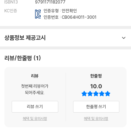
ISBN13
9791171182077
KC인증
인증유형 : 안전확인
인증번호 :
CB064H011-3001
상품정보 제공고시
리뷰/한줄평
1
리뷰
한줄평
10.0
첫번째 리뷰어가
되어주세요.
리뷰 쓰기
한줄평 쓰기
혜택 및 유의사항
혜택 및 유의사항