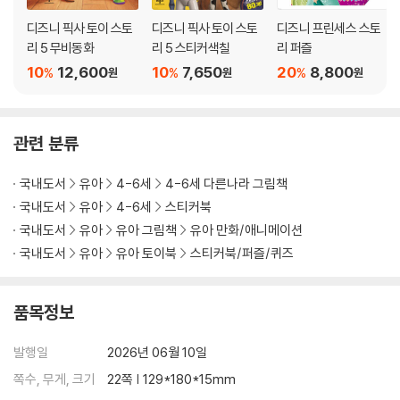
디즈니 픽사 토이 스토
디즈니 픽사 토이 스토
디즈니 프린세스 스토
리 5 무비동화
리 5 스티커색칠
리 퍼즐
10
12,600
10
7,650
20
8,800
%
%
%
원
원
원
관련 분류
국내도서
유아
4-6세
4-6세 다른나라 그림책
국내도서
유아
4-6세
스티커북
국내도서
유아
유아 그림책
유아 만화/애니메이션
국내도서
유아
유아 토이북
스티커북/퍼즐/퀴즈
품목정보
발행일
2026년 06월 10일
쪽수, 무게, 크기
22쪽 | 129*180*15mm