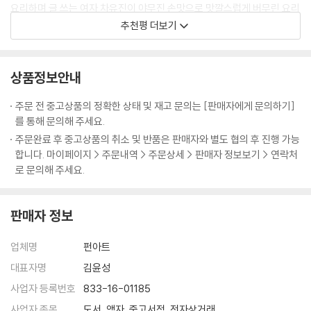
되려면 어떠한 난관에 부딪치더라도 멈추지 말고 계속 사람들과 나누어야
요리하며 글 쓰는 여자 차유진이 야무진 손맛으로 맛깔스럽게 버무린 요리
시각으로 그 요리가 주인공의 심리와 어떤 관련이 있는지를 파헤친다. 요
여행자의 책갈피
할 것이다. 그러다보면 언젠가는 정말 마음을 움직이는 기적을 일으키는
이야기를 읽으니, 음식은 사람의 마음을 치유하는 따뜻한 매개체라는 생각
추천평 더보기
리를 통해 작가가 무엇을 말하고자 했는지를 추적하고, 작품이 씌어진 당
무라카미 하루키, 『먼 북소리』
사람이 될 수 있겠지. 초대와 나눔, 요리가 할 수 있는 가장 큰 기적 아닐까.
이 든다. 뜨겁고도 서늘한 감정과 복잡 미묘한 내면의 표정과 달콤 쌉싸름
시의 시대상을 면밀히 따져본다. 저자는 세계의 고전에서부터 한국 현대문
--- p.166
한 추억이 필수영양소처럼 골고루 담겨 갓 지은 밥을 먹은 것처럼 몸도 마
학, 심지어 동화, 만화 등 다양한 장르의 책들 속에 숨겨진 흥미로운 요리의
나만의 부엌에서 글쓰기
음도 든든해진다. 그녀가 감동하며 읽은 책 속에 음식이 있고 그 음식 속에
상품정보안내
세계를 오늘날의 시각으로 새롭게 조명한다.
버지니아 울프, 『자기만의 방』
부엌만큼 보수적이고 여성적이며 이야기가 많은 공간이 또 있을까? 부엌
그녀가 말하고픈 따스한 세상이 있다. 음식의 선함과 올바름을 아는 그녀
에서 여자들은 속박된 듯 보이지만, 사실은 스스로 컨트롤이 가능한, 마음
주문 전 중고상품의 정확한 상태 및 재고 문의는 [판매자에게 문의하기]
라면 진정 손맛 나는 음식을 만들어낼 것이라 기대된다. 나는 그녀가 글을
각 장의 말미에는 책에 등장하는 요리의 레시피를 덧붙여 읽는 즐거움을
인용문헌
먹은 대로 해방될 수 있는 장소에 머무르고 있는 것이다. ‘여자의 고통을 유
를 통해 문의해 주세요.
쓰는(요리도 하는) 부엌이 궁금하다. 손녀딸이라는 필명처럼 삶의 결이 느
더한다. ‘손녀딸’의 레시피는 가장 기본적이면서도 누구나 쉽게 시도할 만
일하게 알아주는 솥들’로 가득한 부엌에서 보내는 일생도 그리 나쁘지만은
주문완료 후 중고상품의 취소 및 반품은 판매자와 별도 협의 후 진행 가능
껴지는 곳이 아닐까. )
한 것들로 구성되었다. 홈메이드 마요네즈나 코티지 치즈, 피클, 간단한 야
않을 거라는 생각이 든다. 그리고 나 역시 요리로 사람들에게 메시지를 전
합니다. 마이페이지 > 주문내역 > 주문상세 > 판매자 정보보기 > 연락처
최예선 (『홍차, 느리게 매혹되다』의 저자)
채 파스타, 초콜릿, 스콘 등. 여기에는 애인과 함께할 때 만들면 좋은 요리
로 문의해 주세요.
달하고 고백하는 방법을 알아가고 있는 중이다. 나 스스로는 제법 달콤한
도 있다. 저자가 직접 그린 일러스트는 글의 표정을 더해주고, 낯선 요리들
사람인 것 같은데 아직은 윤기 나게 초콜릿을 끓여낼 마음의 불을 조절하
을 알기 쉽게 보여준다. 이 책은 요리사의 독서일기이자 요리 노트이다.
요리사의 독서일기이자 애서가의 요리일기. 책을 통해 요리를 보고, 요리
는 것이 어렵다. 언제쯤 어느 누군가 편하게 녹아들 수 있는 물 같은 존재가
판매자 정보
를 통해 세상과 만난다.
되어 변하지 않고 사랑할 수 있으려나. --- p.209
책과 요리로 만나는 따스한 세상 이야기
연합뉴스
업체명
펀아트
눈살 찌푸려지는 닭살커플의 미식기행이 아닌, 서로를 진심으로 받아들이
‘손녀딸’은 무라카미 하루키의 소설 『세계의 끝과 하드보일드 원더랜드』에
대표자명
김윤성
고 때로는 서로를 길들여가면서 그들을 둘러싸고 있는 주변 이들과의 관계
동서고금의 다양한 책 속에 등장하는 음식 이야기. 독서의 범위가 방대하
등장하는 “분홍 옷을 즐겨 입고 뚱뚱하지만 얼굴이 예쁘고 요리를 잘하며
또한 요리를 매개로 더욱더 단단하게 만들어가는 아름다움. 그 모든 소통
사업자 등록번호
833-16-01185
다.
남자에게 관심 많은 노박사의 손녀딸”에서 따온 저자의 닉네임이다. 샌드
의 중간에 제3의 언어로 요리가 자리한다는 것, 참 멋진 일이다.
한국일보
사업자 종목
도서, 액자, 중고서적, 전자상거래
위치와 맥주, 파스타에 이르기까지 먹는 얘기가 심심찮게 등장하는 하루키