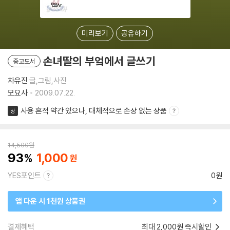
미리보기
공유하기
손녀딸의 부엌에서 글쓰기
중고도서
차유진
글,그림,사진
모요사
2009.07.22.
사용 흔적 약간 있으나, 대체적으로 손상 없는 상품
상
14,500
원
93
1,000
YES포인트
0원
앱 다운 시 1천원 상품권
결제혜택
최대 2,000원 즉시할인