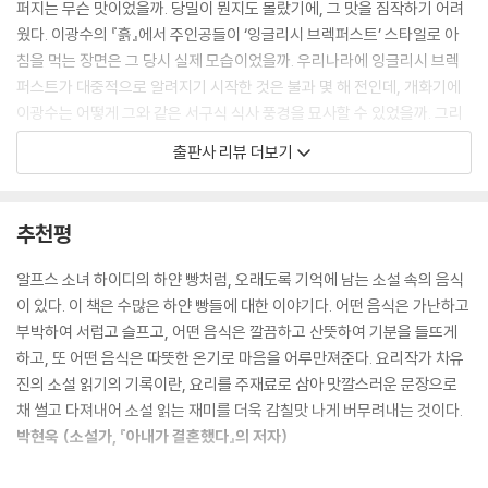
퍼지는 무슨 맛이었을까. 당밀이 뭔지도 몰랐기에, 그 맛을 짐작하기 어려
변하지 않는 사랑과 레시피
동네 한구석에 작고 조용한 가게를 열고 싶다. 메뉴는 제철 재료에 따라 그
웠다. 이광수의 『흙』에서 주인공들이 ‘잉글리시 브렉퍼스트’ 스타일로 아
라우라 에스키벨, 『달콤 쌉싸름한 초콜릿』
때그때 달라지지만 손님이 원하는 것은 가능하면 다 만들어주는 그런 곳.
침을 먹는 장면은 그 당시 실제 모습이었을까. 우리나라에 잉글리시 브렉
입을 굳게 다문 채 눈물 한줄기 툭 하고 흘리거나 아무 말 없이 한숨만 쉬어
퍼스트가 대중적으로 알려지기 시작한 것은 불과 몇 해 전인데, 개화기에
요리로 나를 보여주고 싶을 때
도 그가 필요한 요리가 무엇인지 알아채 만들어주는 그런 치료사가 되고
이광수는 어떻게 그와 같은 서구식 식사 풍경을 묘사할 수 있었을까. 그리
아만다 헤서, 『미스터 라떼』
싶다. --- pp.113~114
스 로마 신화는 또 어떤가. 신들의 나라 그리스에서는 까마득한 옛날에 무
출판사 리뷰 더보기
엇을 먹었을까. 책을 읽다보면 궁금한 점이 한두 가지가 아니다.
프로방스 내 고향
음식을 두고 끊임없이 경쟁하는 것도 내 취향에는 맞지 않다. 음식은 단지
피터 메일, 『나의 프로방스』 | 피터 게더스, 『프로방스에 간 고양이』
즐기는 것이고 음식 맛을 좋다 나쁘다 하는 것은 지극히 개인적인 문제다.
이처럼 어릴 때부터 책 속에 등장하는 음식에 큰 궁금증을 가졌던 저자는
추천평
어느 것이 더 낫다는 식의 가치평가를 한다는 것 자체가 불편하고 불쾌하
마침내 요리사가 되어 그 맛과 만드는 법을 배우고 익힌다. 이 책은 음식에
나의 요리와 라이프스타일에 대해 고민하는 날
다. 음식이란, 맛 자체로써 감동을 줄 수도 있고 맛이 떠올려주는 여러 느낌
관한 그 오랜 호기심과 탐구의 결실이다. 저자는 동서양의 고전은 물론이
타샤 투더, 『타샤의 식탁』 | 헬렌 니어링, 『헬렌 니어링의 소박한 밥상』
알프스 소녀 하이디의 하얀 빵처럼, 오래도록 기억에 남는 소설 속의 음식
이나 추억으로 인해 더욱 맛있게 느껴질 수도 있기 때문이다. --- p.111
고 다양한 현대 문학작품에 이르기까지, 작품의 사건 전개나 주인공의 삶
이 있다. 이 책은 수많은 하얀 빵들에 대한 이야기다. 어떤 음식은 가난하고
에서 중요한 모티브가 된 갖가지 음식들을 우리의 세상 이야기와 함께 맛
부드럽게 섞여서 하나가 되고 싶어
부박하여 서럽고 슬프고, 어떤 음식은 깔끔하고 산뜻하여 기분을 들뜨게
수프를 끓이는 솥 주변에 둘러 모인 사람들은 모두 평등하다. 소박한 식탁
깔스럽게 버무려놓았다.
무라카미 하루키, 「창」 | 장정일, 「햄버거에 대한 명상」
하고, 또 어떤 음식은 따뜻한 온기로 마음을 어루만져준다. 요리작가 차유
이건 산해진미로 가득한 식탁이건 같은 눈높이로 둘러앉아 함께 음식을 나
인터넷서점 예스24의 웹진 ‘채널예스’에 8개월여 동안 인기리에 연재한 1
츠쯔이 토모미, 『먹는 여자』
진의 소설 읽기의 기록이란, 요리를 주재료로 삼아 맛깔스러운 문장으로
눈다는 것은 가장 빠르고 확실하게 마음을 나누는 일이다. (…) 마음이 담
8편을 꼼꼼히 손보고, 거기에 새로 8편을 추가하여 책이 완성되었다. 전문
채 썰고 다져내어 소설 읽는 재미를 더욱 감칠맛 나게 버무려내는 것이다.
긴 요리는 항상 크고 작은 기적을 일으킨다. 하지만 요리 자체만으로는 불
요리사이자 푸드 칼럼니스트인 저자는 문학작품에 등장하는 요리나 음식
마법의 풀 이야기
박현욱 (소설가, 『아내가 결혼했다』의 저자)
가능한 일이다. 여기엔 함께 나눌 사람이 꼭 필요하다. 사람들을 식탁으로
을 키워드로 삼아 다채로운 이야기를 풀어간다. 요리가 무대배경처럼 등장
호메로스, 『오딧세이아』 | 조반니 보카치오, 『데카메론』
불러 모으는 일도 쉽지는 않지만 사람의 마음을 여는 예술을 하는 사람이
해 웬만한 독자라면 무심히 스쳐 지나갈 법한 대목에서도 저자는 예리한