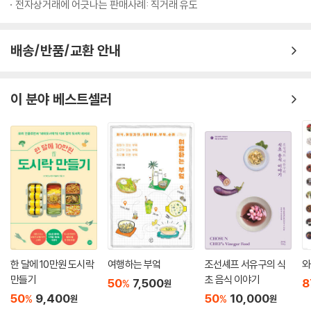
전자상거래에 어긋나는 판매사례: 직거래 유도
는 권태, 이상적인 결혼식과 무덤덤한 생일, 정신을 마취시키는 술과 정을
나누는 파티, 타샤 튜더와 헬렌 니어링의 소박한 라이프스타일과 먼 나라
로 떠난 여행, 섹시한 음식과 가난한 시절의 음식 등 책과 요리가 얽히고설
배송/반품/교환 안내
키면서 엮여가는 이야기들은 단순히 책에 대한 감상이나 신기한 요리 얘기
로 끝나지 않는다. 그 속에는 세상을 바라보는 저자의 따뜻한 시선이 있고,
요리사로서 각오를 다진 단단한 철학이 들어 있다.
이 분야 베스트셀러
한 달에 10만원 도시락
여행하는 부엌
조선셰프 서유구의 식
와
만들기
초 음식 이야기
50
7,500
8
%
원
50
9,400
50
10,000
%
%
원
원