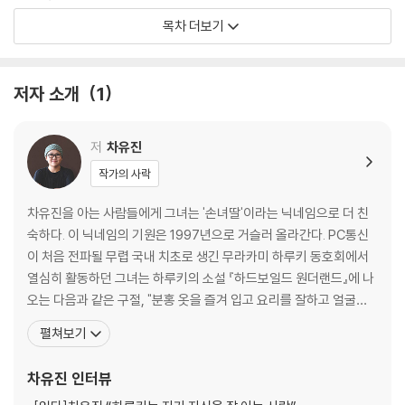
목차 더보기
부드럽게 반들거리는, 촉촉한 기름기의 섹시함
무라카미 류, 『달콤한 악마가 내 안으로 들어왔다』
기 드 모파상, 『비곗덩어리 | 오에 겐자부로, 『성적 인간』
저자 소개
1
마지막 만찬
김연수, 『꾿빠이, 이상』
저
차유진
작가의 사락
난쟁이, 벤야민 그리고 달걀
빌헬름 하우프, 「매부리코 난쟁이」 | 발터 벤야민, 『발터 벤야민의 문예이
차유진을 아는 사람들에게 그녀는 '손녀딸'이라는 닉네임으로 더 친
론』
숙하다. 이 닉네임의 기원은 1997년으로 거슬러 올라간다. PC통신
이 처음 전파될 무렵 국내 치초로 생긴 무라카미 하루키 동호회에서
아주 아주 까마득한 시절의 식탁
열심히 활동하던 그녀는 하루키의 소설 『하드보일드 원더랜드』에 나
토마스 불빈치, 『그리스 로마 신화』
오는 다음과 같은 구절, "분홍 옷을 즐겨 입고 요리를 잘하고 얼굴이
예쁘고 영리한 뚱뚱한 손녀딸"에서 자신의 닉네임을 따왔다. 경원대
펼쳐보기
권태라는 이름의 부드러움
학교 섬유미술과를 졸업하고, 딴지일보 음악 홍보 및 공연기획, 재즈
미시마 유키오, 『사랑의 갈증』
전문 기자를 거쳐 영국의 「땅뜨마리요리학교(Tante Marie School
차유진
인터뷰
of cookery)」로 유학을 다녀