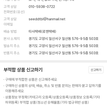
--- p.218
소설에 열광했던 시절, 하루키 동호회에서 얻은 이름이다. 어릴 때부터 책
고객 상담
010-5938-0722
읽기를 좋아하고, 무수히 종이인형을 그리면서 성장한 저자는 미대를 졸업
전화번호(유선)
책과 요리로 행복해지는 법. 그 누구도 아닌 자신을 위해 무더운 여름을 행
하고도, 딸이 만들어준 식빵으로 아침식사를 하는 게 꿈이라던 아버지의
복한 순간으로 만들 수 있는 책 한 권과 요리 한 접시.
고객 상담
seeddtbl@hanmail.net
바람을 이루어주기 위해 영국에서 요리공부를 하고 돌아와 요리사가 된다.
문화일보
이메일
요리 스튜디오 ‘테스트키친’을 열어 요리를 가르치고, 수없이 요리를 만들
배송 방법
타사택배(로젠택배)
면서 요리와 음식이 인간관계에서 어떻게 화학작용을 하는지 경험했다. 마
문학작품에 등장하는 음식을 소재로 다채로운 이야기를 담아낸 이색 에세
본사 소재지
경기도 고양시 일산서구 일산동 576-9 5층 503호
음에 상처를 입은 이에게, 누군가를 상실한 슬픔에 빠진 이에게 백 마디 말
이집.
보다 정성이 담긴 따뜻한 한 그릇의 음식이 더 많은 위로가 된다는 것을, 그
발송지 주소
경기도 고양시 일산서구 일산동 576-9 5층 503호
중앙일보
리고 누군가를 위한 음식을 만들면서 자기 스스로도 치유받는다는 것을 알
반품지 주소
경기도 고양시 일산서구 일산동 576-9 5층 503호
게 된 것이다.
요리사가 소개하는 책 속의 음식 맛보기.
가끔은 상처를 안고 내 부엌에 찾아오는 사람들이 부담스러울 때도 있었
부적합 상품 신고하기
동아일보
신고하기
다. 하지만 돌이켜 생각해보면 그들에게 위로의 접시를 내밀던 나 역시도
구매에 부적합한 상품은 신고해주세요.
실은 요리를 하며 그들로부터 치유받았던 것이다. ─「먹고 나면 다 좋아질
구매하신 상품의 상태, 배송, 취소 및 반품 문의는 판매자 묻고 답하기를
거야」, 199~200쪽
이용해주세요.
상품정보 부정확(카테고리 오등록/상품오등록/상품정보 오등록/기타
저자는 요리사로서 결코 녹록치 않은 자신의 경험을 소설 속의 인물과 상
허위등록) 부적합 상품(청소년 유해물품/기타 법규위반 상품)
황에 오버랩시키며 다양한 주제를 소화해간다. 애틋한 연애와 삶을 잠식하