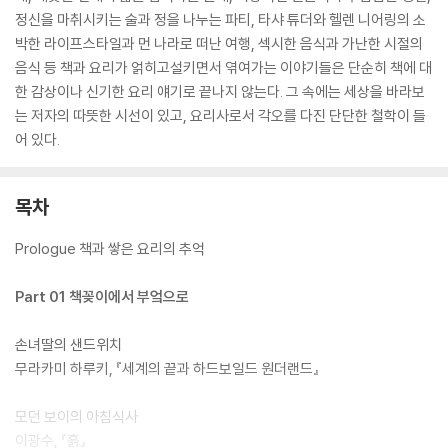
정신을 마취시키는 술과 정을 나누는 파티, 타샤 튜더와 헬렌 니어링의 소
박한 라이프스타일과 먼 나라로 떠난 여행, 섹시한 음식과 가난한 시절의
음식 등 책과 요리가 얽히고설키면서 엮여가는 이야기들은 단순히 책에 대
한 감상이나 신기한 요리 얘기로 끝나지 않는다. 그 속에는 세상을 바라보
는 저자의 따뜻한 시선이 있고, 요리사로서 각오를 다진 단단한 철학이 들
어 있다.
목차
Prologue 책과 쌓은 요리의 추억
Part 01 책꽂이에서 부엌으로
손녀딸의 샌드위치
무라카미 하루키, 『세계의 끝과 하드보일드 원더랜드』
모던 보이의 아침식사
이광수, 『흙』