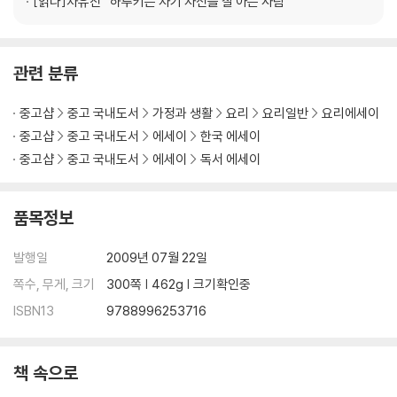
결혼, 한순간의 꿈일지라도
[읽다]
차유진 “하루키는 자기 자신을 잘 아는 사람”
윌리엄 스타이론, 『어둠 속에 누워』 | 서머싯 몸, 『달과 6펜스』
인력거꾼 아내의 비극 형벌을 부른 식탐
관련 분류
현진건, 「운수 좋은 날」 | 라오서, 『루어투어 시앙쯔』
중고샵
중고 국내도서
가정과 생활
요리
요리일반
요리에세이
Part 02 음식이 할 수 있는 가장 좋은 일
중고샵
중고 국내도서
에세이
한국 에세이
중고샵
중고 국내도서
에세이
독서 에세이
위로받고 싶은 모든 이를 위한 그곳
아베 야로, 『심야식당』
품목정보
파티는 계속되어야 한다
찰스 디킨스, 『크리스마스 캐럴』
발행일
2009년 07월 22일
쪽수, 무게, 크기
300쪽 | 462g | 크기확인중
점점 무덤덤해지는 날, 생일
ISBN13
9788996253716
무라카미 하루키, 『그러나 즐겁게 살고 싶다』
한잔 술로 모두 잊어버려요
책 속으로
에리히 레마르크, 『개선문』