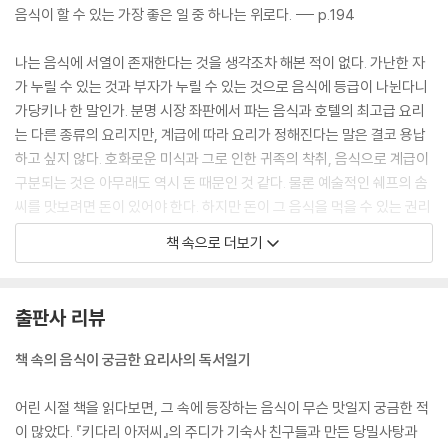
음식이 할 수 있는 가장 좋은 일 중 하나는 위로다. --- p.194
사랑이란 전쟁을 앞둔 이들을 위한 달콤한 각성제
진 웹스터, 『키다리 아저씨』 | 폴 빌리어드, 『위그든 씨의 사탕가게』
나는 음식에 서열이 존재한다는 것을 생각조차 해본 적이 없다. 가난한 자
알렉산드르 뒤마 피스, 『춘희』
가 누릴 수 있는 것과 부자가 누릴 수 있는 것으로 음식에 등급이 나뉜다니
가당키나 한 말인가. 분명 시장 좌판에서 파는 음식과 호텔의 최고급 요리
나눔은 기적
는 다른 종류의 요리지만, 계급에 따라 요리가 정해진다는 말은 결코 용납
오브리 데이비스, 『단추수프』 | 이자크 디네센, 『바베트의 만찬』
하고 싶지 않다. 호화로운 미식과 그로 인한 귀족의 착취, 음식으로 계급이
구분되는 것은 아무래도 역시 돈 때문인 것 같다. 물론 예술적인 쉐프의 솜
화요일엔 모두 팬케이크를
씨를 맛보려면 돈이 있어야 한다. 하지만 돈이 그 음식을 먹을 수 있는 권리
헬런 배너만, 『꼬마 검둥이 삼보』
나 자격까지 정해주는 것은 아니다. 현실적인 문제 때문에 소비하지 못할
책 속으로 더보기
뿐이지, 원래부터 특정한 소비자가 정해져 있는 것은 아니라는 것이 나의
가난했던 그 시절
믿음이다. --- pp.105~106
하시다 스가코, 『오싱』 | 권정생, 『몽실 언니』
출판사 리뷰
식탁에 앉아 음식을 먹을 때는 누구든지 평등해야 하고 즐거워야 한다. 음
먹고 나면 다 좋아질 거야
식에 계급을 매겨 격이 높고 천한 것을 구분하고, 사회가 정해놓은 틀에 갇
책 속의 음식이 궁금한 요리사의 독서일기
레이몬드 카버, 「사사롭지만 도움이 되는 일」 | 요시모토 바나나, 『키친』
혀 음식을 죄악시하면서 스스로를 벌주거나 식욕을 마치 악인 양 잔인하게
평가하는 일이 없었으면 좋겠다. 이 세상 그 무엇보다도, 밥은 공평하고 선
어린 시절 책을 읽다보면, 그 속에 등장하는 음식이 무슨 맛일지 궁금한 적
Part 03 부엌, 소통과 모험이 시작되는 곳
한 것이다. --- p.107
이 많았다. 『키다리 아저씨』의 주디가 기숙사 친구들과 만든 당밀사탕과