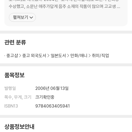
수상했고, 소문난 애주가답게 음주 소재의 작품이 많으며 고교생 천
재 기업가의 이야기를 다룬『주식회사 천재 패밀리』가 일본 굴지 기업
펼쳐보기
사장의 애독서로 뽑혀 화제가 되었다. 클래식을 소재로 한『노다메 칸
타빌레』를 계기로 도쿄교향악단 상임 지휘자와 대담을 나누기도 하
였다. 주요작품으로 『OUT』『술 마시러 가자!』『음
관련 분류
중고샵
중고 외국도서
일본도서
만화/애니
취미/직업
품목정보
발행일
2006년 06월 13일
쪽수, 무게, 크기
크기확인중
ISBN13
9784063405941
상품정보안내