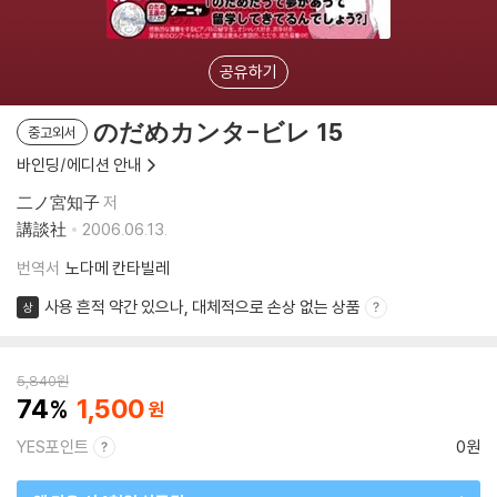
공유하기
のだめカンタ-ビレ 15
중고외서
바인딩/에디션 안내
二ノ宮知子
저
講談社
2006.06.13.
번역서
노다메 칸타빌레
사용 흔적 약간 있으나, 대체적으로 손상 없는 상품
상
5,840
원
74
1,500
YES포인트
0원