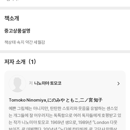
책소개
중고상품설명
책상태:속지 약간 세월감
저자 소개
1
저
니노미야 토모코
Tomoko Ninomiya,にのみや ともこ,二ノ宮 知子
예쁜 그림체는 아니지만, 탄탄한 스토리와 웃음을 유발하는 센스있
는 개그들에 잘 어우러지는 독특함으로 여러 독자들에게 호평받고 있
는 작가 니노미야 토모코. 1969년 생으로, 1989년 『London 다웃
보이즈』로 데뷔했다. 2004년 『노다메 칸타빌레』로 고단샤 만화상