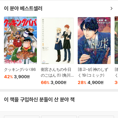
이 분야 베스트셀러
クッキングパパ 86
衛宮さんちの今日
[중고-상] 神のしず
[
のごはん (1) (角川
く 19 (コミック)
く
42
3,900
%
원
コミックス·エ-ス)
66
3,000
28
4,900
3
%
%
원
원
이 책을 구입하신 분들이 산 분야 책