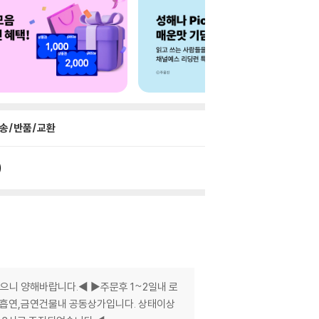
송/반품/교환
으니 양해바랍니다.◀ ▶주문후 1~2일내 로
비흡연,금연건물내 공동상가입니다. 상태이상