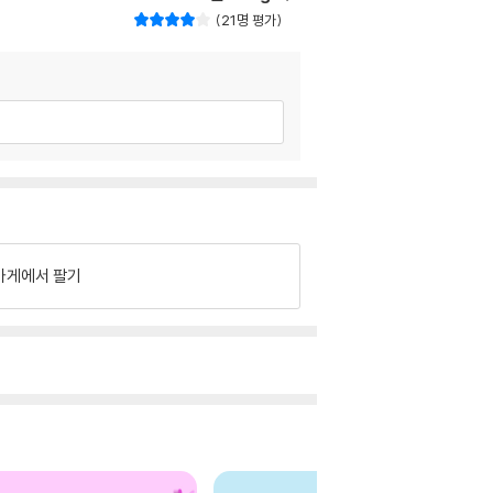
21명 평가
가게에서 팔기