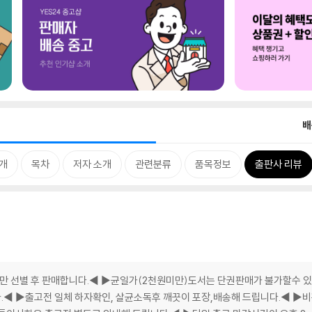
배
개
목차
저자 소개
관련분류
품목정보
출판사 리뷰
만 선별 후 판매합니다.◀ ▶균일가(2천원미만)도서는 단권판매가 불가할수 있
.◀ ▶출고전 일체 하자확인, 살균소독후 깨끗이 포장,배송해 드립니다.◀ ▶