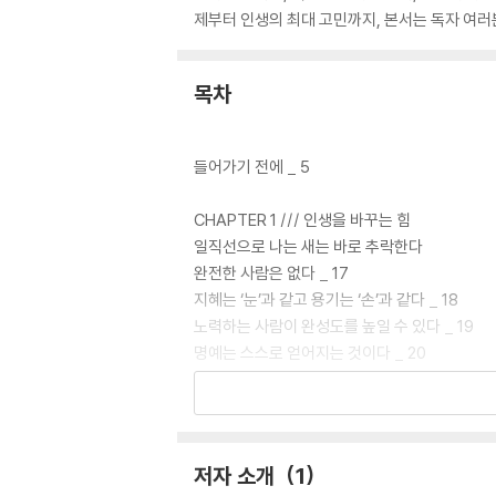
제부터 인생의 최대 고민까지, 본서는 독자 여러분
목차
들어가기 전에 _ 5
CHAPTER 1 /// 인생을 바꾸는 힘
일직선으로 나는 새는 바로 추락한다
완전한 사람은 없다 _ 17
지혜는 ‘눈’과 같고 용기는 ‘손’과 같다 _ 18
노력하는 사람이 완성도를 높일 수 있다 _ 19
명예는 스스로 얻어지는 것이다 _ 20
성공의 가능성을 검토해야 한다 _ 21
모든 사람과의 교류는 대화에서 시작된다 _ 22
항상 최상의 선택을 해야 한다 _ 24
반복해서 숙고해야 한다 _ 25
저자 소개
1
섣불리 자신의 재능을 나타내서는 안 된다 _ 26