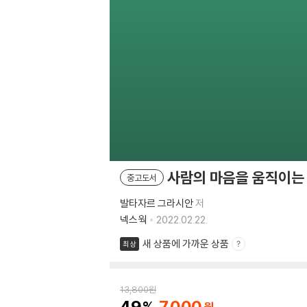
사람의 마음을 움직이는
중고도서
발타자르 그라시안
저
넥스웍
2022.02.22.
새 상품에 가까운 상품
최상
13,800
원
49
7,000