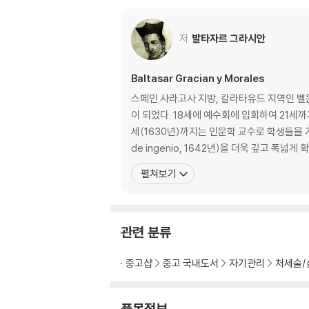
모험은 위험이 따른다 _ 27
위장 라벨에 속아서는 안 된다 _ 28
저
발타자르 그라시안
예의를 다하면 타인의 사랑을 얻을 수 있다 _ 29
노력의 흔적을 지워야 한다 _ 30
뛰어난 사람의 특징 _ 31
Baltasar Gracian y Morales
비평에 귀를 기울여야 한다 _ 32
스페인 사라고사 지방, 칼라타유드 지역인 벨
항상 다른 사람이 기대하도록 해야 한다 _ 33
이 되었다. 18세에 예수회에 입회하여 21세까
어느 사람에게나 반드시 한 가지, 삶의 힌트를 배울
세(1630년)까지는 인문학 교수로 학생들을 
어떤 상황에 부닥쳐도 대처할 수 있는 무기가 필요
de ingenio, 1642년)을 더욱 깊고 폭넓게
계절을 알고 수확해야 한다 _ 36
펼쳐보기
계획적이고 전략적이어야 한다 _ 37
새로움에서 오는 인기는 오래가지 않는다 _ 38
일직선으로 나는 새는 금세 추락한다 _ 39
간결함은 일을 촉진하고 사람을 기쁘게 한다 _ 4
관련 분류
자신의 운세를 알아야 한다 _ 41
시야를 바꾸면 전혀 다르게 보인다 _ 42
중고샵
중고 국내도서
자기관리
처세술/
자신의 힘을 정확하게 파악해야 한다 _ 43
믿을 수 있는 것은 자기 자신뿐이다 _ 44
품목정보
끊임없이 노력해야 한다 _ 45