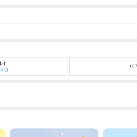
.
팔기
내 
800원