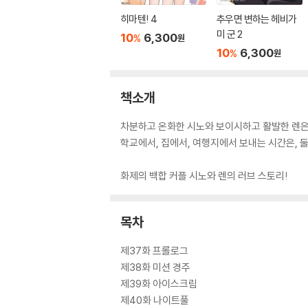
히마텐! 4
추우면 변하는 헤비가
미 군 2
10
6,300
%
원
10
6,300
%
원
책소개
차분하고 온화한 시노와 보이시하고 활발한 렌은
학교에서, 집에서, 여행지에서 보내는 시간은, 둘
화제의 백합 커플 시노와 렌의 러브 스토리!
목차
제37화 프롤로그
제38화 미션 경주
제39화 아이스크림
제40화 나이트풀