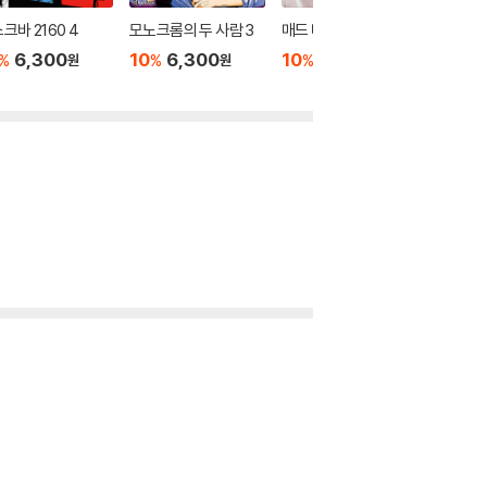
크바 2160 4
모노크롬의 두 사람 3
매드 미니스케이프 3
매드 미
6,300
10
6,300
10
6,300
10
6
%
%
%
%
원
원
원