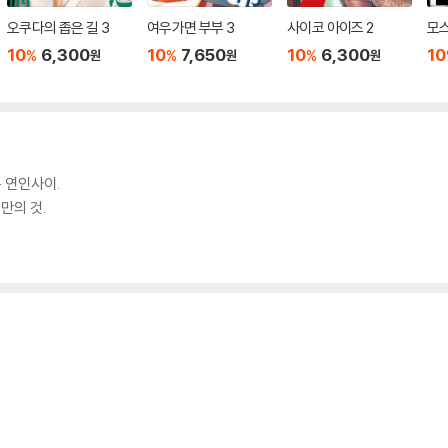
오쿠다의 좁은 길 3
여우가면 부부 3
사이코 아이즈 2
모스
10
6,300
10
7,650
10
6,300
10
%
%
%
원
원
원
 연인사이.
만의 것.