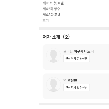
제41화 첫 호텔
제42화 향수
제43화 고백
후기
저자 소개
2
글그림
치구사 미노리
관심작가 알림신청
역
박은빈
관심작가 알림신청