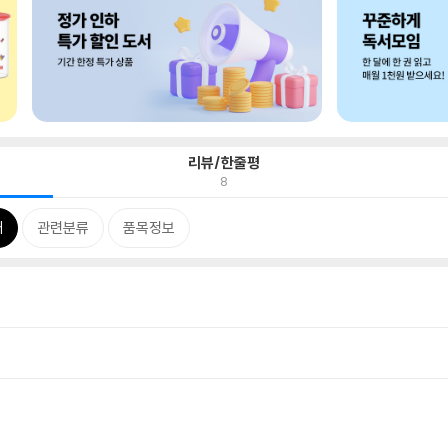
리뷰/한줄평
8
개
관련분류
품목정보