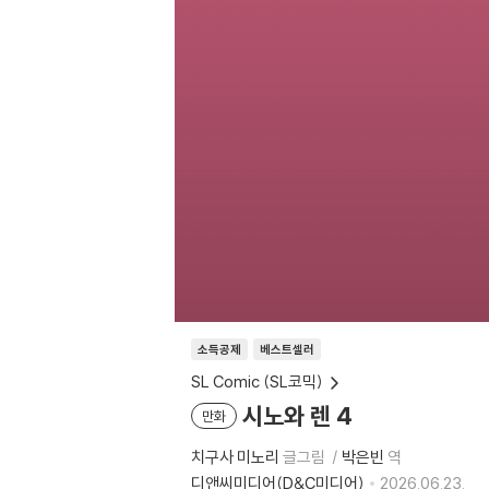
소득공제
베스트셀러
SL Comic (SL코믹)
시노와 렌 4
만화
치구사 미노리
글그림
박은빈
역
디앤씨미디어(D&C미디어)
2026.06.23.