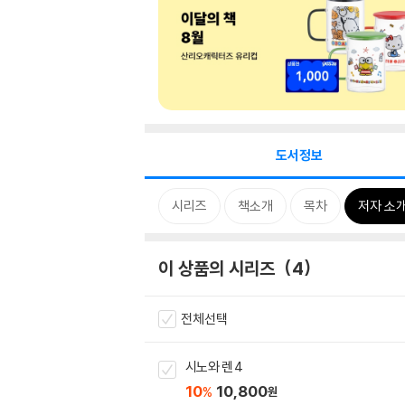
도서정보
시리즈
책소개
목차
저자 소
이 상품의 시리즈
4
전체선택
시노와 렌 4
10
10,800
%
원