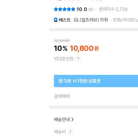
10.0
판매지수
2,724
8
베스트
GL(걸즈러브)
11위
만화/라이트노벨
12,000
원
10
10,800
YES포인트
앱 다운 시 1천원 상품권
결제혜택
배송안내
배송비