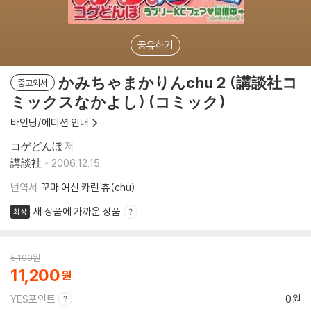
공유하기
かみちゃまかりんchu 2 (講談社コ
중고외서
ミックスなかよし) (コミック)
바인딩/에디션 안내
コゲどんぼ
저
講談社
2006.12.15.
번역서
꼬마 여신 카린 츄(chu)
새 상품에 가까운 상품
최상
5,190
원
11,200
YES포인트
0원