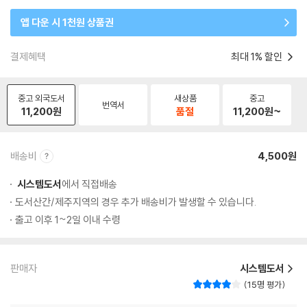
앱 다운 시 1천원 상품권
결제혜택
최대 1% 할인
중고 외국도서
새상품
중고
번역서
11,200
원
품절
11,200
원~
배송비
4,500원
시스템도서
에서 직접배송
도서산간/제주지역의 경우 추가 배송비가 발생할 수 있습니다.
출고 이후 1~2일 이내 수령
판매자
시스템도서
15명 평가