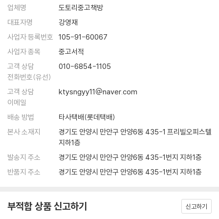
업체명
도토리중고책방
대표자명
강영재
사업자 등록번호
105-91-60067
사업자 종목
중고서적
고객 상담
010-6854-1105
전화번호(유선)
고객 상담
ktysngyy11@naver.com
이메일
배송 방법
타사택배(롯데택배)
본사 소재지
경기도 안양시 만안구 안양6동 435-1 프리빌오피스텔
지하1층
발송지 주소
경기도 안양시 만안구 안양6동 435-1번지 지하1층
반품지 주소
경기도 안양시 만안구 안양6동 435-1번지 지하1층
부적합 상품 신고하기
신고하기