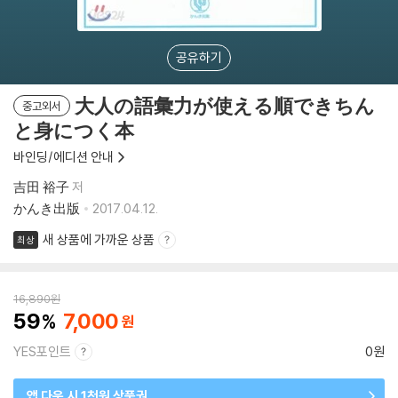
공유하기
大人の語彙力が使える順できちん
중고외서
と身につく本
바인딩/에디션 안내
吉田 裕子
저
かんき出版
2017.04.12.
새 상품에 가까운 상품
최상
16,890
원
59
7,000
YES포인트
0원
앱 다운 시 1천원 상품권