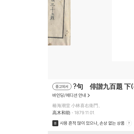
?句 俳諧九百題 下(홋
중고외서
바인딩/에디션 안내
椿海潮堂 小林喜右衛門、
高木和助
1879.11.01.
사용 흔적 많이 있으나, 손상 없는 상품
중