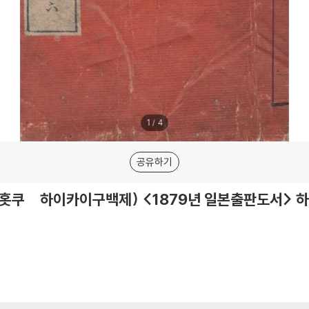
1
/
4
공유하기
쿠 하이카이구백제) <1879년 일본출판도서> 하