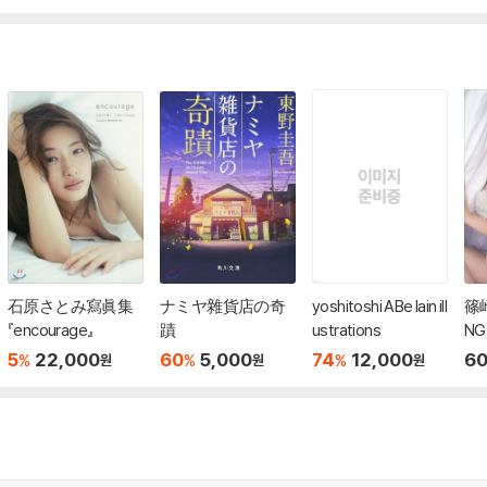
石原さとみ寫眞集
ナミヤ雜貨店の奇
yoshitoshi ABe lain ill
篠
『encourage』
蹟
ustrations
NG
ar
5
22,000
60
5,000
74
12,000
60
%
%
%
원
원
원