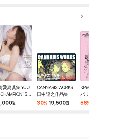
崎愛寫眞集 YOU
CANNABIS WORKS
&Premium特別編集
 CHAMPION 15ye
田中達之作品集
パリに暮らす人の,
s Memory
部屋づくり。
,000
30
19,500
56
9,500
%
%
원
원
원