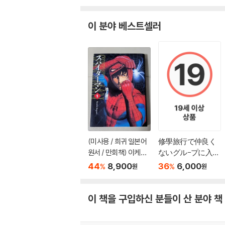
이 분야 베스트셀러
(미사용 / 희귀 일본어
修學旅行で仲良く
원서 / 만회책) 이케가
ないグル-プに入り
미 료이치 - 스파이더
ました 1
44
8,900
36
6,000
%
%
원
원
맨 1권
이 책을 구입하신 분들이 산 분야 책