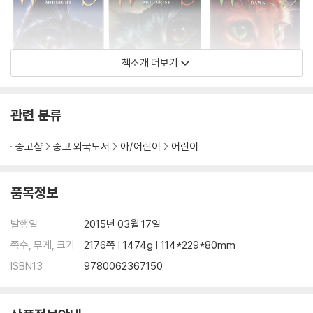
책소개 더보기
관련 분류
중고샵
중고 외국도서
아/어린이
어린이
품목정보
발행일
2015년 03월 17일
쪽수, 무게, 크기
2176쪽 | 1474g | 114*229*80mm
ISBN13
9780062367150