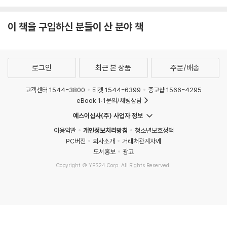
이 책을 구입하신 분들이 산 분야 책
로그인
최근 본 상품
주문/배송
고객센터 1544-3800
티켓 1544-6399
중고샵 1566-4295
eBook 1:1문의/채팅상담
예스이십사(주) 사업자 정보
이용약관
개인정보처리방침
청소년보호정책
PC버전
회사소개
거래처관계자께
도서홍보
광고
Copyright © YES24 Corp. All Rights Reserved.
MATOM8