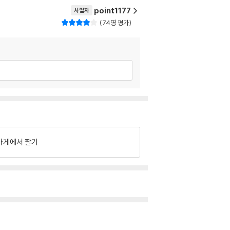
point1177
사업자
74명 평가
가게에서 팔기