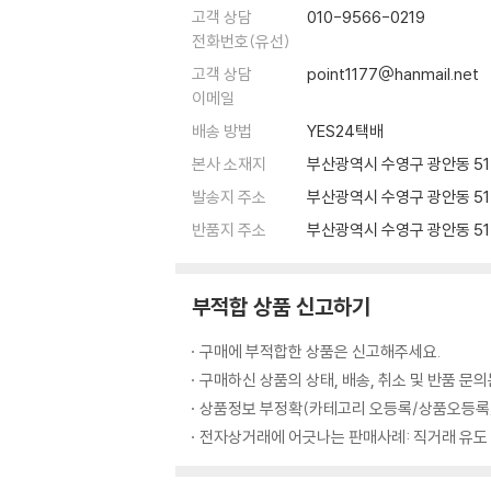
고객 상담
010-9566-0219
전화번호(유선)
고객 상담
point1177@hanmail.net
이메일
배송 방법
YES24택배
본사 소재지
부산광역시 수영구 광안동 515
발송지 주소
부산광역시 수영구 광안동 51
반품지 주소
부산광역시 수영구 광안동 51
부적합 상품 신고하기
구매에 부적합한 상품은 신고해주세요.
구매하신 상품의 상태, 배송, 취소 및 반품 문
상품정보 부정확(카테고리 오등록/상품오등록/
전자상거래에 어긋나는 판매사례: 직거래 유도