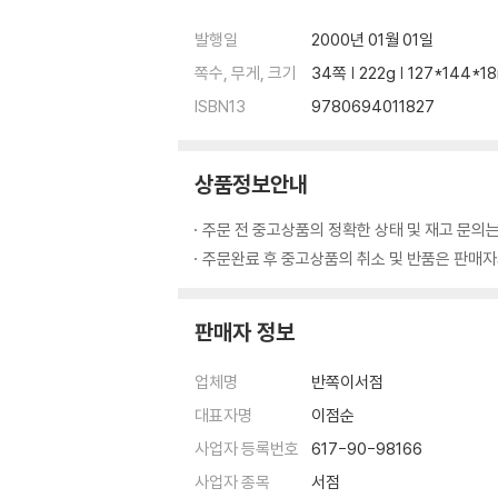
발행일
2000년 01월 01일
쪽수, 무게, 크기
34쪽 | 222g | 127*144*
ISBN13
9780694011827
상품정보안내
주문 전 중고상품의 정확한 상태 및 재고 문의는
주문완료 후 중고상품의 취소 및 반품은 판매자와
판매자 정보
업체명
반쪽이서점
대표자명
이점순
사업자 등록번호
617-90-98166
사업자 종목
서점