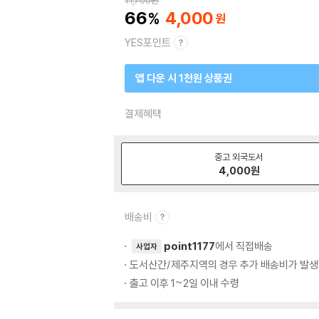
11,700
원
66
4,000
YES포인트
앱 다운 시 1천원 상품권
결제혜택
중고 외국도서
4,000
원
배송비
point1177
에서 직접배송
사업자
도서산간/제주지역의 경우 추가 배송비가 발생
출고 이후 1~2일 이내 수령