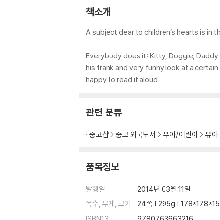
책소개
A subject dear to children’s hearts is in t
Everybody does it: Kitty, Doggie, Daddy 
his frank and very funny look at a certain
happy to read it aloud.
관련 분류
중고샵
중고 외국도서
유아/어린이
유아
품목정보
발행일
2014년 03월 11일
쪽수, 무게, 크기
24쪽 | 295g | 178*178*
ISBN13
9780763663216