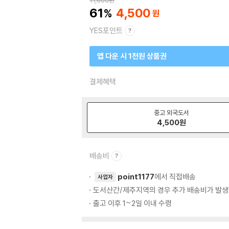
11,600
원
61
4,500
YES포인트
앱 다운 시 1천원 상품권
결제혜택
중고 외국도서
4,500
원
배송비
point1177
에서 직접배송
사업자
도서산간/제주지역의 경우 추가 배송비가 발생
출고 이후 1~2일 이내 수령