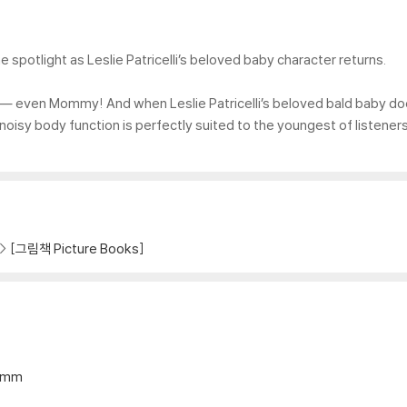
he spotlight as Leslie Patricelli’s beloved baby character returns.
― even Mommy! And when Leslie Patricelli’s beloved bald baby does it
 noisy body function is perfectly suited to the youngest of listeners, 
[그림책 Picture Books]
15mm