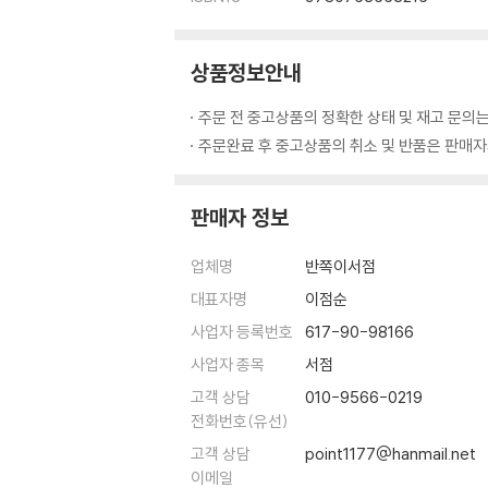
상품정보안내
주문 전 중고상품의 정확한 상태 및 재고 문의는
주문완료 후 중고상품의 취소 및 반품은 판매자와
판매자 정보
업체명
반쪽이서점
대표자명
이점순
사업자 등록번호
617-90-98166
사업자 종목
서점
고객 상담
010-9566-0219
전화번호(유선)
고객 상담
point1177@hanmail.net
이메일