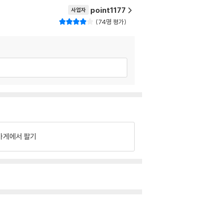
point1177
사업자
74명 평가
가게에서 팔기