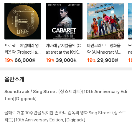
프로젝트 헤일메리 영
카바레 뮤지컬음악 (C
마인크래프트 영화음
모
화음악 (Project Hail
abaret at the Kit Kat
악 (A Minecraft Movi
na
Mary - Original Soun
Club OST by John K
e Original Soundtrac
ti
19
66,000
19
39,000
19
29,900
1
%
%
%
원
원
원
dtrack)
ander)
k)
a
음반소개
Soundtrack / Sing Street (싱 스트리트)[10th Anniversary Edi
tion][Digipack]
올해로 개봉 10주년을 맞이한 존 카니 감독의 영화 Sing Street (싱 스트
리트)[10th Anniversary Edition][Digipack]!