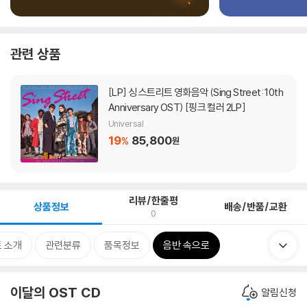
관련 상품
[LP]
싱 스트리트 영화음악 (Sing Street: 10th
Anniversary OST) [핑크 컬러 2LP]
Universal
19
85,800
%
원
리뷰/한줄평
상품정보
배송/반품/교환
0
 소개
관련분류
품목정보
음반 속으로
이달의 OST CD
알림신청