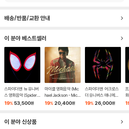
배송/반품/교환 안내
이 분야 베스트셀러
스파이더맨: 뉴 유니버
마이클 영화음악 (Mic
스파이더맨: 어크로스
프
스 영화음악 (Spider-
hael Jackson - Mich
더 유니버스 애니메이
화
Man: Into The Spide
ael OST: Songs Fro
션 음악 (Spider-Man:
Ma
19
53,500
19
20,400
19
26,000
1
%
%
%
원
원
원
r-Verse OST) [LP]
m the Motion Pictur
Across the Spider-
d
e)
Verse OST)
이 분야 신상품