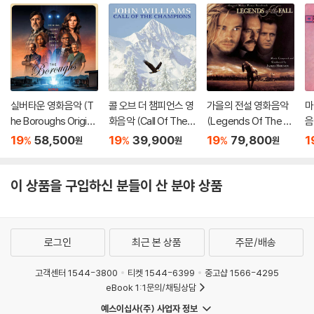
실버타운 영화음악 (T
콜 오브 더 챔피언스 영
가을의 전설 영화음악
마
he Boroughs Origina
화음악 (Call Of The C
(Legends Of The Fa
음
l Score From the Ne
hampions OST) [옥
ll Original Motion Pict
S
19
58,500
19
39,900
19
79,800
1
%
%
%
원
원
원
tflix Series) [옐로우
색 컬러 LP]
ure Soundtrack Mus
마블 컬러 LP]
ic by James Horner)
[레드 컬러 2LP]
이 상품을 구입하신 분들이 산 분야 상품
로그인
최근 본 상품
주문/배송
고객센터 1544-3800
티켓 1544-6399
중고샵 1566-4295
eBook 1:1문의/채팅상담
예스이십사(주) 사업자 정보