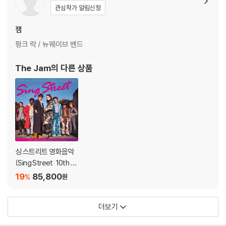
관심작가 알림신청
잼
펑크 락 / 뉴웨이브 밴드
The Jam
의 다른 상품
싱 스트리트 영화음악
(Sing Street: 10th A
nniversary OST) [핑
19
85,800
%
원
크 컬러 2LP]
더보기