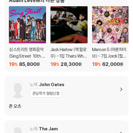
Adam Levine
의 다른 상품
싱 스트리트 영화음악
Jack Harlow (잭 할로
Maroon 5 (마룬파이
(Sing Street: 10th A
우) - 1집 Thats What
브) - 7집 Jordi [컬러
nniversary OST) [핑
They All Say [LP]
LP]
19
85,800
19
28,300
19
62,000
%
%
%
원
원
원
크 컬러 2LP]
노래
John Oates
관심작가 알림신청
존 오츠
노래
The Jam