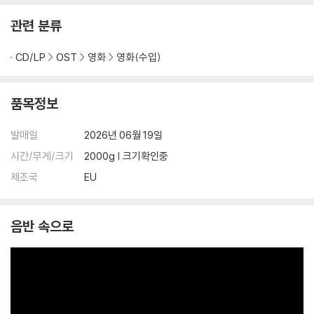
관련 분류
CD/LP
OST
영화
영화(수입)
품목정보
발매일
2026년 06월 19일
시간/무게/크기
2000g | 크기확인중
제조국
EU
음반 속으로