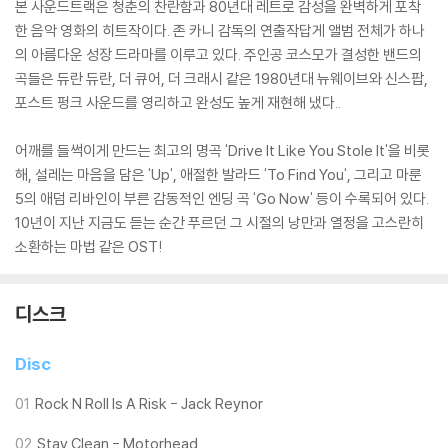
본 사운드트랙은 청춘의 찬란함과 80년대 레트로 감성을 완벽하게 포착
한 음악 영화의 히트작이다. 존 카니 감독의 연출작답게 앨범 전체가 하나
의 아름다운 성장 드라마를 이루고 있다. 주인공 코스모가 결성한 밴드의
곡들은 듀란 듀란, 더 큐어, 더 크래시 같은 1980년대 뉴웨이브와 신스팝,
포스트 펑크 사운드를 영리하고 완성도 높게 재현해 냈다..
어깨를 들썩이게 만드는 최고의 명곡 'Drive It Like You Stole It'을 비롯
해, 설레는 마음을 담은 'Up', 애절한 발라드 'To Find You', 그리고 마룬
5의 애덤 리바인이 부른 감동적인 엔딩 곡 'Go Now' 등이 수록되어 있다.
10년이 지난 지금도 듣는 순간 푸르던 그 시절의 낭만과 열정을 고스란히
소환하는 마법 같은 OST!
디스크
Disc
01
Rock N Roll Is A Risk - Jack Reynor
02
Stay Clean - Motorhead