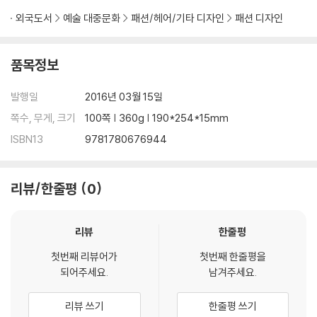
외국도서
예술 대중문화
패션/헤어/기타 디자인
패션 디자인
품목정보
발행일
2016년 03월 15일
쪽수, 무게, 크기
100쪽 | 360g | 190*254*15mm
ISBN13
9781780676944
리뷰/한줄평
0
리뷰
한줄평
첫번째 리뷰어가
첫번째 한줄평을
되어주세요.
남겨주세요.
리뷰 쓰기
한줄평 쓰기