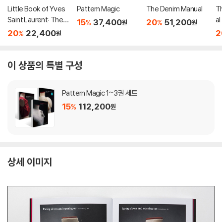
Little Book of Yves
Pattern Magic
The Denim Manual
T
Saint Laurent: The S
al
15
37,400
20
51,200
%
%
원
원
tory of the Iconic Fa
20
22,400
2
%
원
shion House
이 상품의 특별 구성
Pattern Magic 1~3권 세트
15
112,200
%
원
상세 이미지