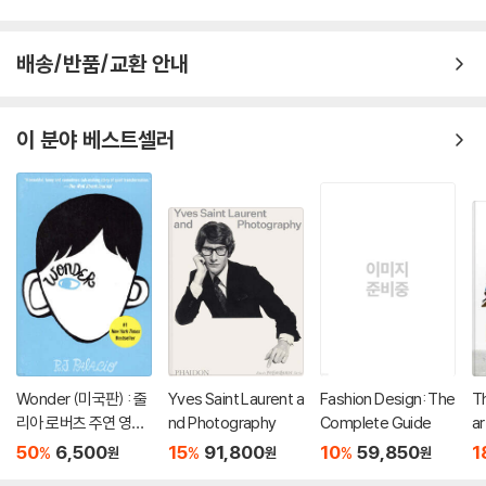
배송/반품/교환 안내
이 분야 베스트셀러
Wonder (미국판) : 줄
Yves Saint Laurent a
Fashion Design: The
Th
리아 로버츠 주연 영화
nd Photography
Complete Guide
ar
'원더' 원작 소설
D
50
6,500
15
91,800
10
59,850
1
%
%
%
원
원
원