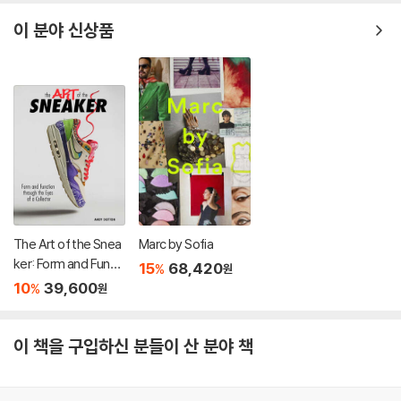
이 분야 신상품
The Art of the Snea
Marc by Sofia
ker: Form and Functi
15
68,420
%
원
on Through the Len
10
39,600
%
원
s of a Collector
이 책을 구입하신 분들이 산 분야 책