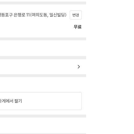
등포구 은행로 11(여의도동, 일신빌딩)
변경
무료
가게에서 팔기