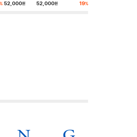
]
+ [화이트 마블 컬러 L
52,000
52,000
19
54,200
46,0
%
%
원
원
원
P]