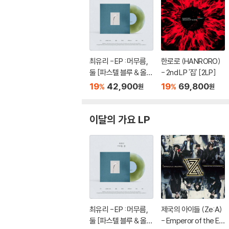
최유리 - EP : 머무름,
한로로 (HANRORO)
둘 [파스텔 블루 & 올리
- 2nd LP '집' [2LP]
브 그린 컬러 10인치 Vi
19
42,900
19
69,800
%
%
원
원
nyl]
이달의 가요 LP
최유리 - EP : 머무름,
제국의 아이들 (Ze:A)
둘 [파스텔 블루 & 올리
- Emperor of the E