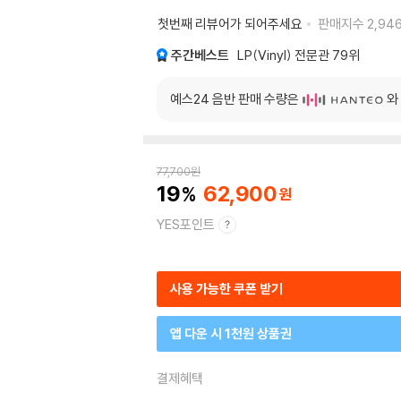
첫번째 리뷰어가 되어주세요
판매지수
2,94
주간베스트
LP(Vinyl) 전문관
79위
예스24 음반 판매 수량은
와
77,700
원
19
62,900
YES포인트
사용 가능한 쿠폰 받기
앱 다운 시 1천원 상품권
결제혜택