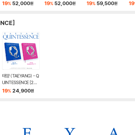
컬러 LP]
P]
LP
19
52,000
19
52,000
19
59,500
19
%
%
%
원
원
원
ENCE]
태양 (TAEYANG) - Q
UINTESSENCE [2종
중 1종 랜덤발송]
19
24,900
%
원