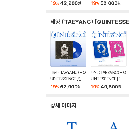
브 그린 컬러 10인치 Vi
mpire [립타이드 컬러
19
42,900
19
52,000
%
%
원
원
nyl]
LP]
태양 (TAEYANG) [QUINTESS
태양 (TAEYANG) - Q
태양 (TAEYANG) - Q
UINTESSENCE [컬러
UINTESSENCE [2종
LP]
SET]
19
62,900
19
49,800
%
%
원
원
상세 이미지