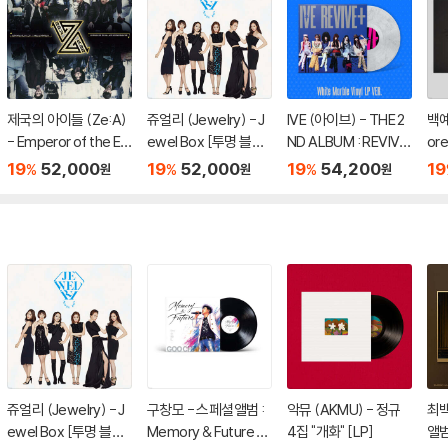
제국의 아이들 (Ze:A)
쥬얼리 (Jewelry) - J
IVE (아이브) - THE 2
백예린
- Emperor of the E
ewel Box [투명 블루
ND ALBUM : REVIVE
or
mpire [립타이드 컬러
컬러 LP]
+ [화이트 마블 컬러 L
19
52,000
19
52,000
19
54,200
19
%
%
%
원
원
원
LP]
P]
쥬얼리 (Jewelry) - J
구창모 - 스페셜앨범 :
악뮤 (AKMU) - 정규
최백
ewel Box [투명 블루
Memory & Future [L
4집 "개화" [LP]
앨범