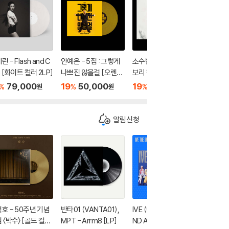
 - Flash and C
안예은 - 5집 : 그렇게
소수빈 - EVERY [아이
박지윤 - P
e [화이트 컬러 2LP]
나쁘진 않을걸 [오렌지
보리 컬러 LP]
0th Ann
컬러 LP]
to & Li
79,000
19
50,000
19
52,000
19
6
%
%
%
%
원
원
원
이트 컬러
알림신청
호 - 50주년 기념
반타01 (VANTA01),
IVE (아이브) - THE 2
희규 - 
 〈박수〉 [골드 컬러
MPT - Arrm8 [LP]
ND ALBUM : REVIVE
이킹 [LP