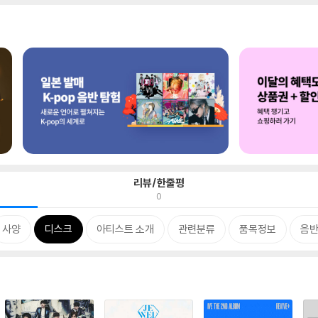
리뷰/한줄평
0
사양
디스크
아티스트 소개
관련분류
품목정보
음반