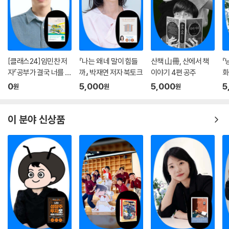
[클래스24]임민찬 저
『나는 왜 네 말이 힘들
산책 山冊, 산에서 책
『
자『공부가 결국 너를 지
까』 박재연 저자 북토크
이야기 4편 공주
화
켜줄 거야』온라인 북토
은
0
5,000
5,000
5
원
원
원
크
이 분야 신상품