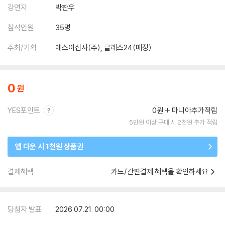
강연자
박찬우
참석인원
35명
주최/기획
예스이십사(주), 클래스24(매장)
0
YES포인트
0원
마니아추가적립
5만원 이상 구매 시 2천원 추가 적립
앱 다운 시 1천원 상품권
결제혜택
카드/간편결제 혜택을 확인하세요
당첨자 발표
2026.07.21. 00:00