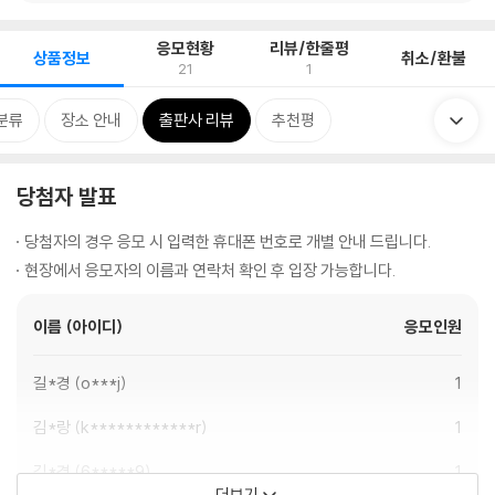
응모현황
리뷰/한줄평
상품정보
취소/환불
21
1
분류
장소 안내
출판사 리뷰
추천평
당첨자 발표
당첨자의 경우 응모 시 입력한 휴대폰 번호로 개별 안내 드립니다.
현장에서 응모자의 이름과 연락처 확인 후 입장 가능합니다.
이름 (아이디)
응모인원
길*경
o***j
1
김*랑
k************r
1
김*경
6*****9
1
더보기