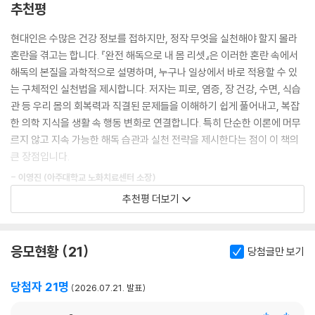
추천평
해독주스는 그 과정에서 만들어진 하나의 도구다. 저자가 수많은 실험과
현대인은 수많은 건강 정보를 접하지만, 정작 무엇을 실천해야 할지 몰라
현장 적용 끝에 확인한 것은 분명했다. 몸은 억지로 바꾸려 할수록 저항하
혼란을 겪고는 합니다. 『완전 해독으로 내 몸 리셋』은 이러한 혼란 속에서
지만, 조건이 맞으면 스스로 회복하기 시작한다. 가열은 성분을 파괴하는
해독의 본질을 과학적으로 설명하며, 누구나 일상에서 바로 적용할 수 있
것이 아니라, 오히려 성분이 제 역할을 하도록 나갈 문을 열어주는 과정일
는 구체적인 실천법을 제시합니다. 저자는 피로, 염증, 장 건강, 수면, 식습
때도 있다. 몸도 마찬가지다. 조건이 갖춰지면 스스로 움직이기 시작한다.
관 등 우리 몸의 회복력과 직결된 문제들을 이해하기 쉽게 풀어내고, 복잡
한 의학 지식을 생활 속 행동 변화로 연결합니다. 특히 단순한 이론에 머무
이 책을 통해 독자들은 해독의 구조(환경)를 온전히 이해하게 되고, 그다
르지 않고 지속 가능한 해독 습관과 실천 전략을 제시한다는 점이 이 책의
음 단계로 가뿐히 넘어가는 동력을 충분히 확보할 수 있을 것이다. 건강만
큰 장점입니다.
큼 소중한 것이 없으니 이제 제대로 내 삶을 돌보는 일에 매진해보자. 이 책
- 이영진 (아주대학교 노화치료센터 소장)
이 든든한 동반자가 될 것이다.
추천평 더보기
우리 몸에 좋은 영양을 알려주는 책은 많지만, 체내 유해물질을 제거하는
메커니즘과 해독 방법을 이렇게 잘 다룬 책은 거의 없다. 『완전 해독으로
내 몸 리셋』은 여러 질병으로 고생하는 현대인의 건강을 지키고 질병을 예
응모현황
21
당첨글만 보기
방하는 좋은 지침서이다. 이 책은 파이토케미컬, 설포라판, 장내 미생물 등
식품과학과 영양의 핵심 개념을 오늘 마주할 식단으로 자연스럽게 연결한
당첨자 21명
2026.07.21. 발표
다. 이론과 실천의 간격을 이토록 현실적으로 좁혀주는 책을 만나기란 쉽