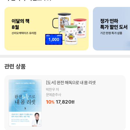
관련 상품
[도서]
완전 해독으로 내 몸 리셋
박찬우 저
문예춘추사
10
17,820
%
원