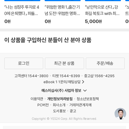
『나는 성장주 투자로 4
『위험한 명화 1』출간 기
『낭만적으로 산다』 강
『
0에 은퇴했다』 파돌댁
념 도전! 위험한 명화
화길 북토크 with 최지
트
온라인 북토크
탐정단 연극
은 (사회)
온
0
0
5,000
0
원
원
원
이 상품을 구입하신 분들이 산 분야 상품
로그인
최근 본 상품
주문/배송
고객센터 1544-3800
티켓 1544-6399
중고샵 1566-4295
eBook 1:1문의/채팅상담
예스이십사(주) 사업자 정보
이용약관
개인정보처리방침
청소년보호정책
PC버전
회사소개
거래처관계자께
도서홍보
광고
Copyright © YES24 Corp. All Rights Reserved.
MATOM5