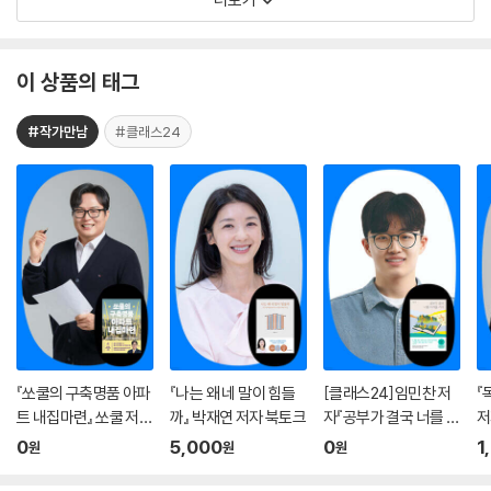
김*린
c******7
1
남*우
d******k
1
이 상품의 태그
문****집
a************o
1
#작가만남
#클래스24
문****집
a************v
1
박*현
1*****a
1
박*비
p*****9
1
박*빈
d********9
1
배*수
p*******0
1
양*홍
p*******s
1
『쏘쿨의 구축명품 아파
『나는 왜 네 말이 힘들
[클래스24]임민찬 저
『
이*현
n************y
1
트 내집마련』 쏘쿨 저자
까』 박재연 저자 북토크
자『공부가 결국 너를 지
저
온라인 북토크
켜줄 거야』온라인 북토
0
5,000
0
1
원
원
원
이*영
r*****5
1
크