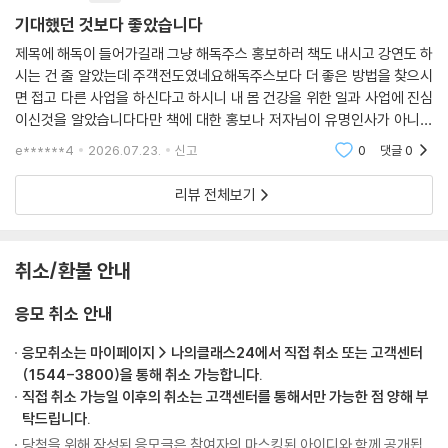
기대했던 것보다 좋았습니다
제목에 해독이 들어가길래 그냥 해독주스 홍보하러 책도 내시고 강연도 하
시는 건 줄 알았는데 주객전도였네요해독주스보다 더 좋은 방법을 찾으시
면 접고 다른 사업을 하신다고 하시니 내 몸 건강을 위한 일과 사업에 진심
이신것을 알았습니다다만 책에 대한 홍보나 저자님이 유명인사가 아니시
라서 강연장에 사람이 많지 않았다는 것과 저자님 지인들이 많았다는게 왠
e******4
2026.07.23.
신고
0
댓글
0
지 아쉽네요책은
리뷰 전체보기
취소/환불 안내
응모 취소 안내
응모취소는 마이페이지 > 나의클래스24에서 직접 취소 또는 고객센터
(1544-3800)을 통해 취소 가능합니다.
직접 취소 가능일 이후의 취소는 고객센터를 통해서만 가능한 점 양해 부
탁드립니다.
당첨을 위해 작성된 응모글은 참여자의 마스킹된 아이디와 함께 공개됩