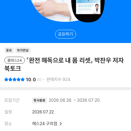
공유하기
응모
작가만남
『완전 해독으로 내 몸 리셋』 박찬우 저자
클래스24
북토크
10.0
판매지수
924
1
모집기간
2026.06.26. ~ 2026.07.20.
행사종료
일정
2026.07.22.
장소
예스24 구의점