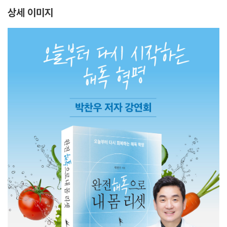
이*옥
e******4
1
상세 이미지
장*연
k***y
1
조*은
k******5
1
최*아
b*******1
1
태*희
t******t
2
허*재
n************c
1
J****e
s******i
2