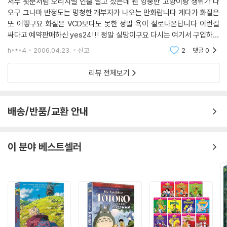
저두 윗분처럼 오리지널 인줄 알고 샀는데 웬 엉뚱한 고양이랑 생쥐가 나
5.곤히자는 드루피
오구 그나마 반정도는 멍청한 개부자가 나오는 만화랍니다 게다가 화질은
6.지구를 떠나고 싶어
또 어떻구요 화질은 VCD보다도 못한 정말 욕이 절로나온답니다 이런걸
7.에어로빅 체육관
싸다고 예약판매하신 yes24!!! 정말 실망이구요 다시는 여기서 구입하고
8.마우스 스카우트
싶지 않을정도라구요!!! 각성하시지요
h***4
2006.04.23.
신고
2
댓글
0
9.사랑에 빠진 톰
10.아빠는 아들을 사랑해
리뷰 전체보기
11.천하무적 몰 마우스
[신 톰과제리 - 레슬링은 싫어]
배송/반품/교환 안내
1.레슬링은 싫어
2.용감한 기사
3.순진한 크라이드
이 분야 베스트셀러
4.드루피와 줄리엣
5.오락실의 결투
6.아기 콘돌
7.고양이 선발 대회
8.신나는 눈싸움
9.푸들 인형의 비밀
10.밀림의 왕자 제리