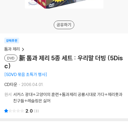
공유하기
강력추천
톰과 제리
新 톰과 제리 5종 세트 : 우리말 더빙 (5Dis
DVD
c)
5DVD 묶음 초특가 행사
CD타운
2006.04.01.
원서
서커스 광대+고양이의 훈련+톰과제리 공룡시대로 가다+제리훗과
친구들+레슬링은 싫어
2.0
3