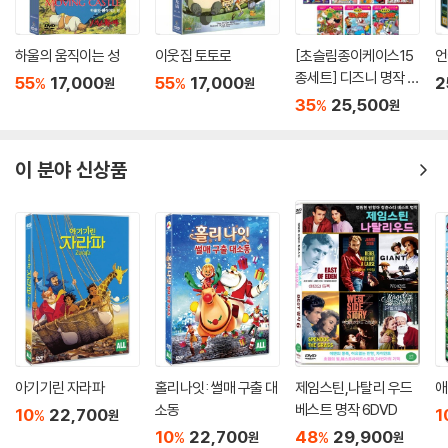
11.우주 강아지들
12.맥 울프의 탈옥
하울의 움직이는 성
이웃집 토토로
[초슬림종이케이스15
언
종세트] 디즈니 명작 1
55
17,000
55
17,000
2
%
%
원
원
5종 세트
35
25,500
%
원
이 분야 신상품
아기기린 자라파
홀리나잇: 썰매 구출 대
제임스틴,나탈리 우드
애
소동
베스트 명작 6DVD
10
22,700
1
%
원
10
22,700
48
29,900
%
%
원
원