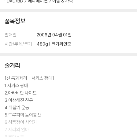
DVD/BD
애니메이션
아동 & 가족
품목정보
발매일
2006년 04월 01일
시간/무게/크기
480g | 크기확인중
줄거리
[신 톰과제리 - 서커스 광대]
1.서커스 광대
2.아라비안 나이트
3.이상해진 친구
4.쥐잡기 운동
5.드루피의 놀이동산
6.허풍쟁이 사업가
7.제리의 엄마
8.무대소동