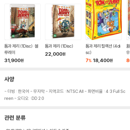
톰과 제리 (1Disc) : 블
톰과 제리 (1Disc)
톰과 제리 컬렉션 (4di
新
루레이
sc)
우
22,000
원
31,900
7
18,400
8
%
원
원
사양
- 더빙 : 한국어 - 무자막 - 지역코드 : NTSC All - 화면비율 : 4:3 Full Sc
reen - 오디오 : DD 2.0
관련 분류