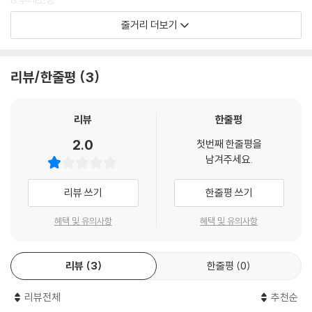
9.마귀할멈
줄거리 더보기
10.드루피의 공연
11.해적 고양이
리뷰/한줄평
3
[신 톰과제리 - 고양이 훈련]
1.고양이 훈련
2.유령 조종사
리뷰
한줄평
3.슈퍼 다람쥐
2.0
첫번째 한줄평을
4.놓칠수 없는 쥐
남겨주세요.
5.상상의 소년 유포
6.드루피의 체조 해변
리뷰 쓰기
한줄평 쓰기
7.깜짝 생일파티
8.과학자 맥울프
혜택 및 유의사항
혜택 및 유의사항
9.클레오 케트라
10.생쥐 친구
리뷰
3
한줄평
0
11.아마데우스
12.유령 드루피
리뷰전체
추천순