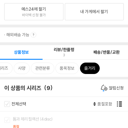
예스24에 팔기
내 가게에서 팔기
바이백 신청 불가
해외배송 가능
리뷰/한줄평
상품정보
배송/반품/교환
3
시리즈
사양
관련분류
품목정보
줄거리
이 상품의 시리즈
9
알림신청
전체선택
품절포함
톰과 제리 컬렉션 (4disc)
품절