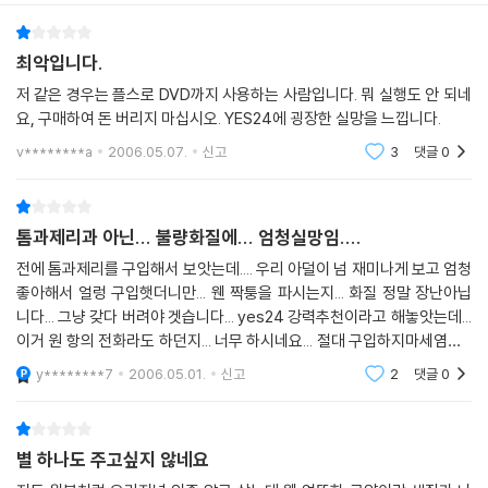
[신 톰과제리 - 톰과제리 공룡시대로 가다]
1.톰과제리 공룡시대로 가다
2.돌아온 늑대 인간
최악입니다.
3.사막의 독수리
저 같은 경우는 플스로 DVD까지 사용하는 사람입니다. 뭐 실행도 안 되네
4.제리의 구애 작전
요, 구매하여 돈 버리지 마십시오. YES24에 굉장한 실망을 느낍니다.
5.런던의 늑대인간
v********a
2006.05.07.
신고
3
댓글
0
6.아기새의 휴가요행
7.톰과제리 지구를 떠나다
8.신비한 에너지 볼
톰과제리과 아닌... 불량화질에... 엄청실망임....
9.꿀꿀이 권투선수
전에 톰과제리를 구입해서 보앗는데.... 우리 아덜이 넘 재미나게 보고 엄청
10.은하계의 침략
좋아해서 얼렁 구입햇더니만... 웬 짝퉁을 파시는지... 화질 정말 장난아닙
11.용감한 트루피맨
니다... 그냥 갖다 버려야 겟습니다... yes24 강력추천이라고 해놓앗는데...
12.유원지 대소동
이거 원 항의 전화라도 하던지... 너무 하시네요... 절대 구입하지마세염~~
~
[신 톰과제리 - 제리훗과 친구들]
y********7
2006.05.01.
신고
2
댓글
0
1.제리훗과 친구들
2.느림보 안토니오
3.거리위의 타이크
별 하나도 주고싶지 않네요
4.터미네이터 드루피