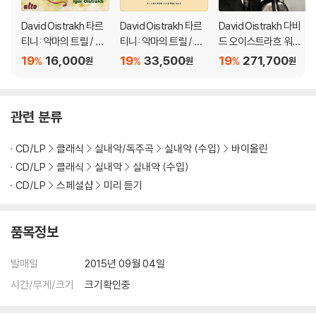
David Oistrakh 타르
David Oistrakh 타르
David Oistrakh 다비
티니: 악마의 트릴 / 비
티니: 악마의 트릴 / 모
드 오이스트라흐 워너
발디: 버림받은 디도 소
차르트: 바이올린 소나
레이블 녹음 전집 (The
19
16,000
19
33,500
19
271,700
%
%
%
원
원
원
나타 외 (Tartini & Viv
타 32번 (Tartini: Devi
Warner Remastere
aldi: Violin Sonatas)
l's Trill Sonata / Moz
d Edition)
art: Sonata in B-flat,
관련 분류
K454: Sonatas for
Violin and Piano) [L
CD/LP
클래식
실내악/독주곡
실내악 (수입)
바이올린
P]
CD/LP
클래식
실내악
실내악 (수입)
CD/LP
스페셜샵
미리 듣기
품목정보
발매일
2015년 09월 04일
시간/무게/크기
크기확인중