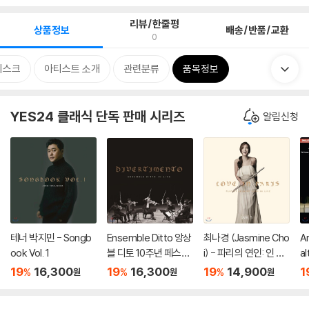
리뷰/한줄평
상품정보
배송/반품/교환
0
디스크
아티스트 소개
관련분류
품목정보
YES24 클래식 단독 판매 시리즈
알림신청
테너 박지민 - Songb
Ensemble Ditto 앙상
최나경 (Jasmine Cho
A
ook Vol. 1
블 디토 10주년 페스티
i) - 파리의 연인: 인 라
a
벌 라이브 앨범 (in Live
이브 [플루트 연주집]
바
19
16,300
19
16,300
19
14,900
1
%
%
%
원
원
원
‘Divertimento’)
(Love in Paris: In Liv
ar
e)
or