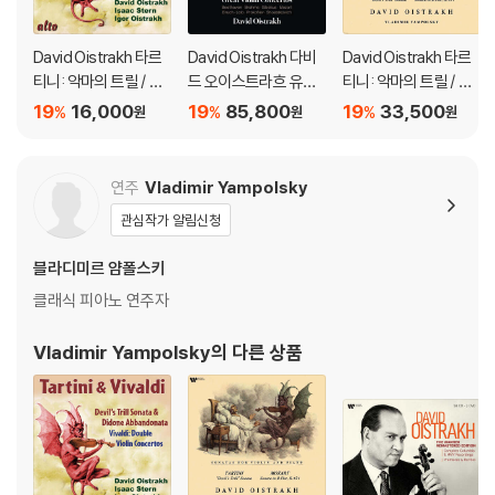
David Oistrakh 타르
David Oistrakh 다비
David Oistrakh 타르
티니: 악마의 트릴 / 비
드 오이스트라흐 유명
티니: 악마의 트릴 / 모
발디: 버림받은 디도 소
바이올린 협주곡 모음
차르트: 바이올린 소나
19
16,000
19
85,800
19
33,500
%
%
%
원
원
원
나타 외 (Tartini & Viv
집 (Great Violin Con
타 32번 (Tartini: Devi
aldi: Violin Sonatas)
certos) [6SACD Hy
l's Trill Sonata / Moz
brid 박스세트]
art: Sonata in B-flat,
연주
Vladimir Yampolsky
K454: Sonatas for
관심작가 알림신청
Violin and Piano) [L
P]
블라디미르 얌폴스키
클래식 피아노 연주자
Vladimir Yampolsky
의 다른 상품