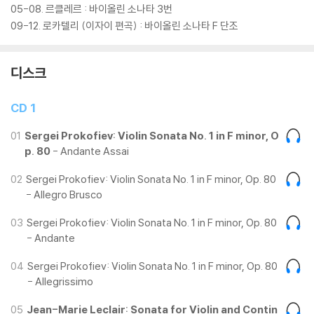
05-08. 르클레르 : 바이올린 소나타 3번
09-12. 로카텔리 (이자이 편곡) : 바이올린 소나타 F 단조
디스크
CD 1
01
Sergei Prokofiev: Violin Sonata No. 1 in F minor, O
p. 80
- Andante Assai
02
Sergei Prokofiev: Violin Sonata No. 1 in F minor, Op. 80
- Allegro Brusco
03
Sergei Prokofiev: Violin Sonata No. 1 in F minor, Op. 80
- Andante
04
Sergei Prokofiev: Violin Sonata No. 1 in F minor, Op. 80
- Allegrissimo
05
Jean-Marie Leclair: Sonata for Violin and Contin