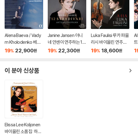
Alena Baeva / Vady
Janine Jansen 야니
Luka Faulisi 루카 파울
A
m Kholodenko 베토
네 얀센이 연주하는 12
리시 바이올린 연주집
트
벤: 바이올린 소나타 5
개의 스트라디바리 (12
(Aria)
를
19
22,900
19
22,300
19
18,600
1
%
%
%
원
원
원
번 '봄', 9번 '크로이처',
Stradivari)
t
3번 (Beethoven: Vio
lin Sonatas Nos. 5 "S
이 분야 신상품
pring", 9 'Kreutzer" &
3)
Elissa Lee Koljonen
바이올린 소품집: 하트