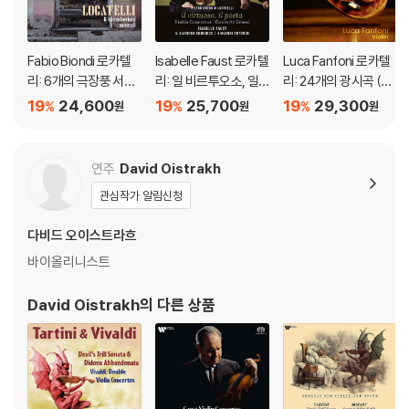
Fabio Biondi 로카텔
Isabelle Faust 로카텔
Luca Fanfoni 로카텔
리: 6개의 극장풍 서곡,
리: 일 비르투오소, 일
리: 24개의 광시곡 (Lo
바이올린 협주곡 A장
포에타 (Locatelli:l Vir
catelli: 24 Capricci O
19
24,600
19
25,700
19
29,300
%
%
%
원
원
원
조 (Locatelli: 6 Introd
tuoso, Il Poeta)
p.3 - PLUS ONE)
uttioni teatrali, Conc
erto per violino e arc
연주
David Oistrakh
hi)
관심작가 알림신청
다비드 오이스트라흐
바이올리니스트
David Oistrakh
의 다른 상품