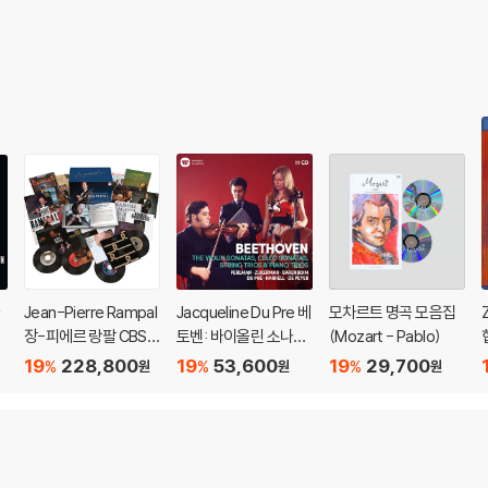
Jean-Pierre Rampal
Jacqueline Du Pre 베
모차르트 명곡 모음집
장-피에르 랑팔 CBS,
토벤: 바이올린 소나타,
(Mozart - Pablo)
i
RCA, 소니 클래식 녹음
첼로 소나타, 삼중주 (B
19
228,800
19
53,600
19
29,700
%
%
%
원
원
원
r
모음집 (The Comple
eethoven: The Violi
d
te CBS Masterwork
n Sonatas, Cello Son
s Recordings)
atas, String Trios, Pi
ano Trios)