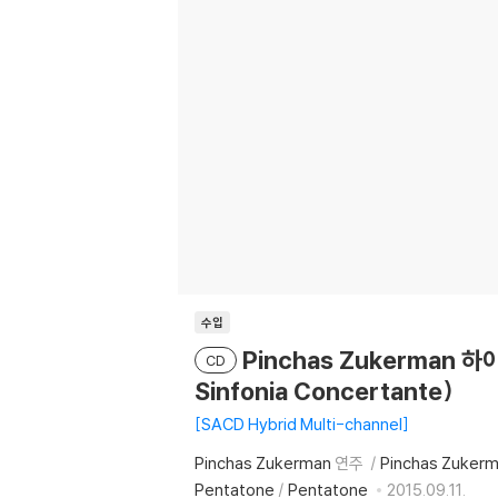
수입
Pinchas Zukerman 하
CD
Sinfonia Concertante)
SACD Hybrid Multi-channel
Pinchas Zukerman
연주
Pinchas Zuker
Pentatone
/
Pentatone
2015.09.11.