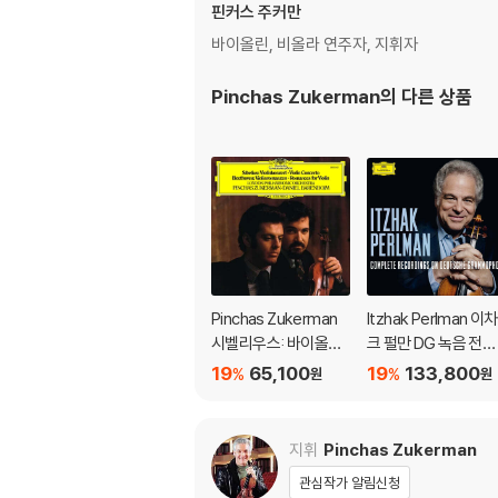
핀커스 주커만
바이올린, 비올라 연주자, 지휘자
Pinchas Zukerman
의 다른 상품
Pinchas Zukerman
Itzhak Perlman 이차
시벨리우스: 바이올린
크 펄만 DG 녹음 전집
협주곡 / 베토벤: 로망
(Complete Record
19
65,100
19
133,800
%
%
원
원
스 (Sibelius: Violin C
ngs On Deutsche G
oncerto / Beethove
ammophon Limite
n: Romances For) [L
Edition) [25CD 박스
지휘
Pinchas Zukerman
P]
세트]
관심작가 알림신청