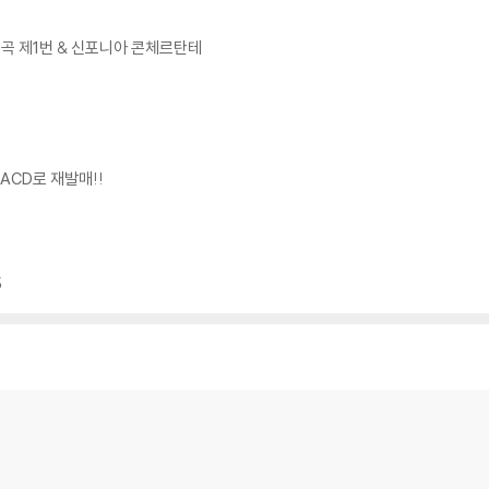
협주곡 제1번 & 신포니아 콘체르탄테
ACD로 재발매!!
5