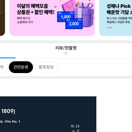
리뷰/한줄평
0
개
관련분류
품목정보