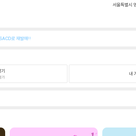
서울특별시 영
SACD로 재발매!!
팔기
내 
불가