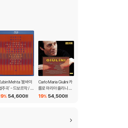
Zubin Mehta '뭄바이
Carlo Maria Giulini 카
Pinchas Zukerman
협주곡' - 드보르작 / 베
를로 마리아 줄리니 에
바흐: 브란덴부르크 협
토벤 / 라벨 / 슈트라우
디션 - 드보르작 / 드뷔
주곡 전곡집 (Bach: Br
19
54,600
19
54,500
19
41,200
%
%
%
원
원
원
스 / 브람스 / 차이코프
시 / 브람스 (Edition -
andenburg Concert
스키 (The Mumbai C
Dvorak / Debussy /
os Nos. 1-6 BWV 10
oncertos) 주빈 메타
Brahms)
46-1051)