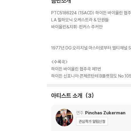
음반소개
PTC5186224 (1SACD) 하이든 바이올린 
LA 필하모닉 오케스트라 & 단원들
바이올린&지휘: 핀커스 주커만
1977년 DG 오리지널 마스터로부터 멀티채널 S
<수록곡>
하이든 바이올린 협주곡 제1번
하이든 신포니아 콘체르탄테 B플랫장도 No.10
아티스트 소개
3
연주
Pinchas Zukerman
관심작가 알림신청