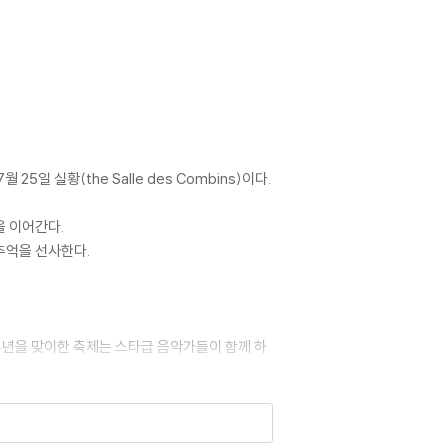
 실황(the Salle des Combins)이다.
을 이어간다.
추억을 선사한다.
5주년을 맞이한 축제는 스타급 음악가들이 함께 하
키·에드가 모르(첼로), 브렌단 케인(더블베이
)의 ‘나바라 환상곡’을 선보인다.