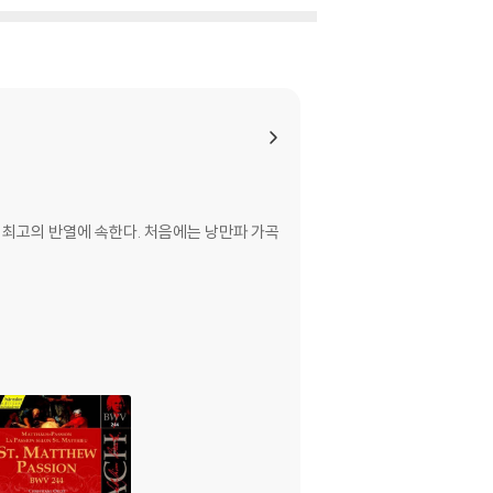
품이다.
5]브람스 ‘러시아 추억’(4hands:조성진·리차드
품’ 중 ‘로맨스’(6hands:키신·로디온 셰드린·트
유자왕), [10]라흐마니노프 ‘이탈리아 폴카’(2pia
와프스키 ‘파가니니 변주곡’(2piano:유자왕·데니
.
운데 최고의 반열에 속한다. 처음에는 낭만파 가곡
’ K.618, [15]헨델 ‘메시아’ 중 ‘할렐루
츠)한 ‘샴페인 메들리’는 마르틴 프뢰스트의 신들린
 솔리스트 전원이 [19]‘윌리엄 텔’ 서곡의 선율