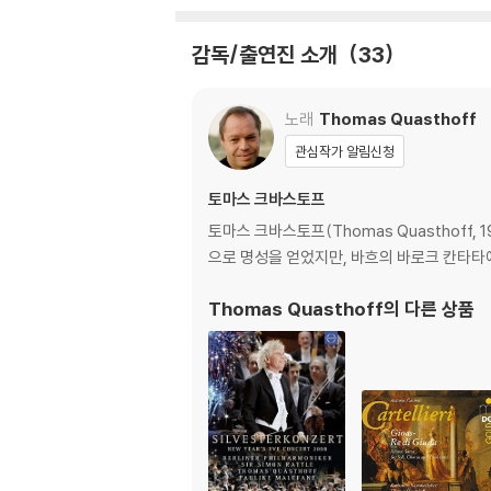
이들이 함께 하는 [3]페테르 하이드리치의 ‘해
감독/출연진 소개
33
이번 기념 공연의 메인 디시는 ‘피아노의 향연’이다.
노래
Thomas Quasthoff
구드), [6]바흐 ‘예수는 나의 기쁨’ BWV147
리포노프), [8]드보르자크 ‘슬라브 무곡’ Op.72
관심작가 알림신청
no:키신·트리포노프), [11]라흐마니노프 모음곡 
토마스 크바스토프
스 코츠킨), [13]로시니 ‘윌리엄 텔’ 서곡(4
토마스 크바스토프(Thomas Quasthoff
피아노의 향연이 끝나면 베르비에 챔버 오케스트라의 
으로 명성을 얻었지만, 바흐의 바로크 칸타타
야’(RIAS합창단), [16]슈트라우스 2세 ‘헝
Thomas Quasthoff
의 다른 상품
클라리넷이 함께 한다.
공연 전반부에서 현악곡을 선보인 솔리스트들이 함께
을 입으로 흥겹게 부르며 베르비에에서의 값진 
DVD/ Blu-ray 구매시 참고 사항 안내