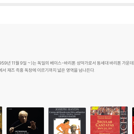
피 버스데이 변주곡’은 흥미로운 작품이자, 25주년의 축제를 기념하는 스페셜 작
 [4]스메타나 소나타 B.70(2piano 8hands:조성진·키신·쉬프·유자왕), [
(4hands:플레트네프·트리포노프), [7]라흐마니노프의 ‘여섯 손을 위한 두 개의 소
(4hands:쉬프·유자왕), [9]드보르자크 ‘슬라브 무곡’ Op.46(4hands:쉬프·
1번 Op.5 중 ‘바카롤레’(2piano:트리포노프·세르게이 바바얀), [12]루토스
piano:조성진·바바얀·키신·코츠킨·플레트네프·쉬프·트리포노프·유자왕)이 펼쳐진다
, 1959년 11월 9일 ~)는 독일의 베이스-바리톤 성악가로서 동세대 바리톤 가
무대가 펼쳐진다. 가보르 타카치-나기의 지휘로 [14]모차르트 ‘아베 베룸 코르푸스
에서 재즈 즉흥 독창에 이르기까지 넓은 영역을 넘나든다.
가리 만세 폴카’를 선보인다. [17]요한 슈트라우스 2세의 ‘박쥐’를 편곡(스테판 콘
 하여 게르기예프의 지휘로 [18]‘박쥐’ 서곡을 선보인 후, 이번 공연에 출현한
추억을 만들어준다.
드립니다.