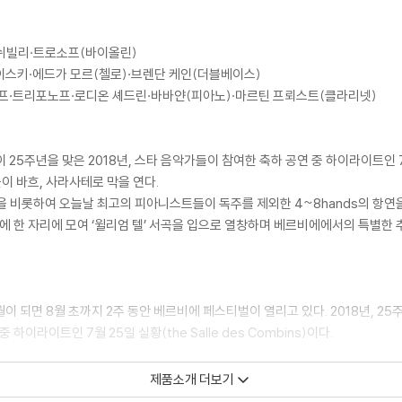
쉬빌리·트로소프(바이올린)
이스키·에드가 모르(첼로)·브렌단 케인(더블베이스)
프·트리포노프·로디온 셰드린·바바얀(피아노)·마르틴 프뢰스트(클라리넷)
주년을 맞은 2018년, 스타 음악가들이 참여한 축하 공연 중 하이라이트인 7월 25일
 바흐, 사라사테로 막을 연다.
을 비롯하여 오늘날 최고의 피아니스트들이 독주를 제외한 4~8hands의 항연
막에 한 자리에 모여 ‘윌리엄 텔’ 서곡을 입으로 열창하며 베르비에에서의 특별한 
이 되면 8월 초까지 2주 동안 베르비에 페스티벌이 열리고 있다. 2018년, 2
이라이트인 7월 25일 실황(the Salle des Combins)이다.
빌리·트로소프(바이올린), 노부코 이마이·타베아 짐머만(비올라), 미샤 마이스
제품소개 더보기
브란덴부르크 협주곡 3번 BWV1048, [2]사라사테(드미트리 시트코베트스키 편곡