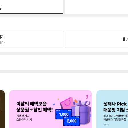
원
팔기
내 
불가