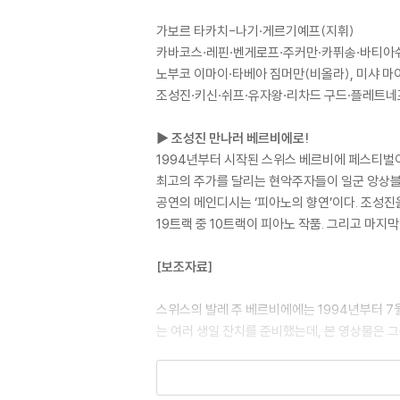
가보르 타카치-나기·게르기예프(지휘)
카바코스·레핀·벤게로프·주커만·카퓌송·바티아
노부코 이마이·타베아 짐머만(비올라), 미샤 마
조성진·키신·쉬프·유자왕·리차드 구드·플레트네
▶ 조성진 만나러 베르비에로!
1994년부터 시작된 스위스 베르비에 페스티벌이 25
최고의 주가를 달리는 현악주자들이 일군 앙상블이
공연의 메인디시는 ‘피아노의 향연’이다. 조성진
19트랙 중 10트랙이 피아노 작품. 그리고 마지
[보조자료]
스위스의 발레 주 베르비에에는 1994년부터 7월
는 여러 생일 잔치를 준비했는데, 본 영상물은 그중 하
카바코스·레핀·벤게로프·주커만·카퓌송·바티아쉬
스) 등 세계적인 현악 주자들이 함께 [1]바흐 