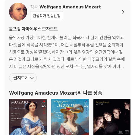
작곡
Wolfgang Amadeus Mozart
관심작가 알림신청
볼프강 아마데우스 모차르트
음악사상 가장 위대한 천재로 불리는 작곡가. 세 살에 건반을 익히고
다섯 살에 작곡을 시작했으며, 어린 시절부터 유럽 전역을 순회하며
신동으로 명성을 떨쳤다. 하지만 그의 삶은 영광의 순간만큼이나 깊
은 좌절과 고뇌로 가득 차 있었다. 새로 부임한 대주교와의 갈등 속에
서 더 넓은 세상을 갈망하던 청년 모차르트는, 일자리를 찾아 어머니
와 함께 만하임과 파리로 긴 여행을 떠난다. 그러나 그를 기다리고 있
펼쳐보기
던 것은 첫사랑의 배신과, 낯선 도시 파리에서 마주한 어머니의 비극
적인 죽음, 그리고 차가운 세상의 외면뿐이었다. 이 모든 영광과 비극
Wolfgang Amadeus Mozart
의 다른 상품
의 순간, 모차르트는 자신의 가장 가까운 친구