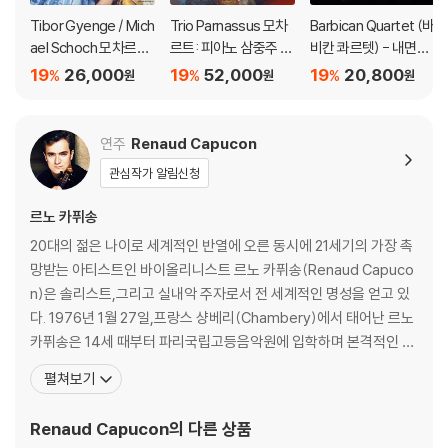
Tibor Gyenge / Mich
Trio Parnassus 모차
Barbican Quartet (바
ael Schoch 모차르트:
르트: 피아노 삼중주 전
비칸 콰르텟) - 내면의
바이올린 소나타집 (M
곡 (Mozart: Comple
빛 (Lux Intus)
19
26,000
19
52,000
19
20,800
%
%
%
원
원
원
ozart: Violin Sonata
te Piano Trios)
s) [SACD Hybrid]
연주
Renaud Capucon
관심작가 알림신청
르노 카퓌송
20대의 젊은 나이로 세계적인 반열에 오른 동시에 21세기의 가장 촉
망받는 아티스트인 바이올리니스트 르노 카퓌송(Renaud Capuco
n)은 솔리스트,그리고 실내악 주자로서 전 세계적인 명성을 얻고 있
다. 1976년 1월 27일,프랑스 샹베리(Chambery)에서 태어난 르노
카퓌송은 14세 때부터 파리국립고등음악원에 입학하며 본격적인 음
악 공부를 시작했다. 1995년 그는 베를린 예술대학에 입학했으며,토
펼쳐보기
마스 브란디스,아이작 스턴,슐로모 민츠,오귀스탱 뒤메이를 사사하
였다. 1997년 르노 카퓌송은 클라우디오 아바도의 특별 초청을 받아
Renaud Capucon
의 다른 상품
'구스타프 말러 유겐트 오케스트라'의 수석