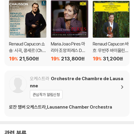
Renaud Capucon 쇼
Maria Joao Pires 마
Renaud Capucon 바
숑: 시곡, 콩세르 (Cha
리아 조앙 피레스 DG
흐: 무반주 바이올린을
usson: Poeme Conc
녹음 전집 (Complete
위한 소나타와 파르티
19
21,500
19
213,800
19
31,200
%
%
%
원
원
원
ert)
Recordings On Deut
타 (Bach: Sonatas &
sche Grammopho
Partitas)
n)
오케스트라
Orchestre de Chambre de Lausa
nne
관심작가 알림신청
로잔 챔버 오케스트라,Lausanne Chamber Orchestra
관련 분류