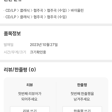
CD/LP
클래식
협주곡
협주곡 (수입)
바이올린
CD/LP
클래식
협주곡
협주곡 (수입)
품목정보
발매일
2023년 10월 27일
시간/무게/크기
크기확인중
리뷰/한줄평
0
리뷰
한줄평
첫번째 리뷰어가
첫번째 한줄평을
되어주세요.
남겨주세요.
리뷰 쓰기
한줄평 쓰기