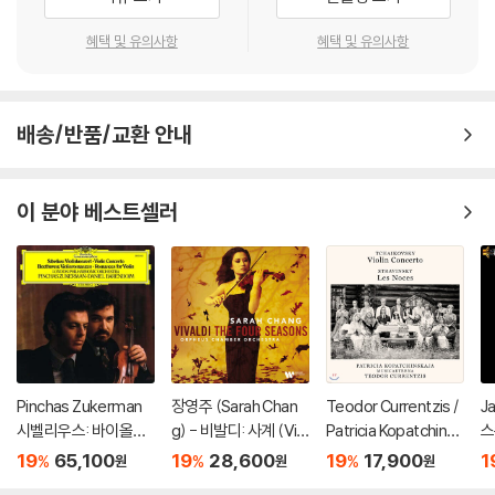
혜택 및 유의사항
혜택 및 유의사항
배송/반품/교환 안내
이 분야 베스트셀러
Pinchas Zukerman
장영주 (Sarah Chan
Teodor Currentzis /
J
시벨리우스: 바이올린
g) - 비발디: 사계 (Viv
Patricia Kopatchinsk
스
협주곡 / 베토벤: 로망
aldi: The Four Seaso
aja 차이코프스키: 바이
바
19
65,100
19
28,600
19
17,900
1
%
%
%
원
원
원
스 (Sibelius: Violin C
ns) [LP]
올린 협주곡 / 스트라빈
사