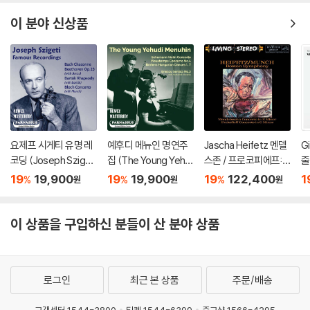
oncerto / Beethove
스키: 결혼 - 테오도르
n: Romances For) [L
쿠렌치스
이 분야 신상품
P]
요제프 시게티 유명 레
예후디 메뉴인 명연주
Jascha Heifetz 멘델
Gi
코딩 (Joseph Szigeti
집 (The Young Yehu
스존 / 프로코피에프:
줄
Famous Recording
di Menuhin)
바이올린 협주곡 - 야
비
19
19,900
19
19,900
19
122,400
1
%
%
%
원
원
원
s)
사 하이페츠 [2LP]
00
o
이 상품을 구입하신 분들이 산 분야 상품
로그인
최근 본 상품
주문/배송