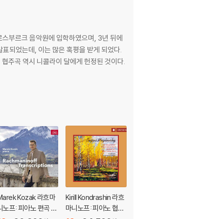
르스부르크 음악원에 입학하였으며, 3년 뒤에
아노 협주곡 역시 니콜라이 달에게 헌정된 것이다.
Marek Kozak 라흐마
Kirill Kondrashin 라흐
Stephen Hough 라흐
니노프: 피아노 편곡 작
마니노프: 피아노 협주
마니노프: 피아노 협주
품집 (Rachmaninoff:
곡 3번 (Rachmaninof
곡 전집 (Rachmanino