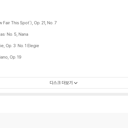
 Fair This Spot'), Op. 21, No. 7
as: No. 5, Nana
e, Op. 3: No. 1 Elegie
iano, Op. 19
디스크 더보기