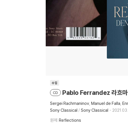
수입
Pablo Ferrandez 라흐마
CD
Sergei Rachmaninov
Manuel de Falla
En
Sony Classical
/
Sony Classical
2021.03
원제
Reflections