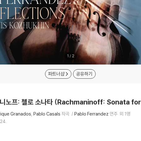
1
/
2
파트너샵
공유하기
니노프: 첼로 소나타 (Rachmaninoff: Sonata for P
rique Granados
Pablo Casals
작곡
Pablo Ferrandez
연주
외 1명
.24.