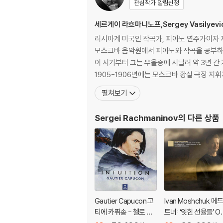
관심작가 알림신청
세르게이 라흐마니노프,Sergey Vasilyevich
러시아계 미국인 작곡가, 피아노 연주가이자 
모스크바 음악원에서 피아노와 작곡을 공부하였다. 1895년에 완성된 1번 교향곡은 라흐마니노프의 불안증세 속에 1897년 발표되었는데, 이는 많은 
이 시기부터 그는 우울증에 시달려 약 3년 간 
1905-1906년에는 모스크바 황실 극장 지
펼쳐보기
Sergei Rachmaninov
의 다른 상품
Gautier Capucon 고
Ivan Moshchuk 메
티에 카퓌송 - 첼로 소
트너: ‘잊힌 선율들’ Op
품집 '인투이션' (Intuiti
38 / 라흐마니노프: 