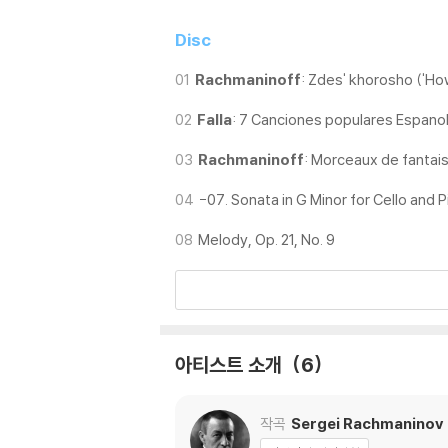
Disc
01
Rachmaninoff
: Zdes' khorosho ('How
02
Falla
: 7 Canciones populares Espanol
03
Rachmaninoff
: Morceaux de fantaisi
04
-07. Sonata in G Minor for Cello and P
08
Melody, Op. 21, No. 9
아티스트 소개
6
작곡
Sergei Rachmaninov