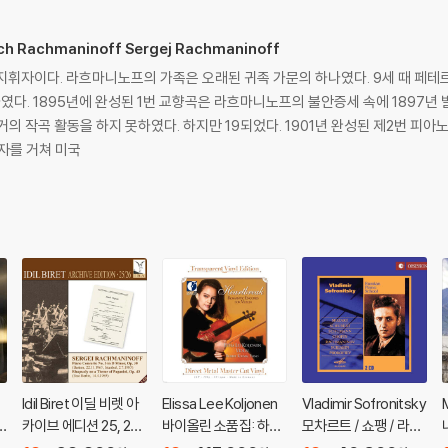
 Rachmaninoff Sergej Rachmaninoff
지휘자이다. 라흐마니노프의 가족은 오래된 귀족 가문의 하나였다. 9세 때 페테
혹평을 받게 되었다.
거의 작곡 활동을 하지 못하였다. 하지만 19되었다. 1901년 완성된 제2번 피
휘자를 거쳐 미국
드
Idil Biret 이딜 비렛 아
Elissa Lee Koljonen
Vladimir Sofronitsky
.
카이브 에디션 25, 26
바이올린 소품집: 하트
모차르트 / 쇼팽 / 라흐
회
집 (Archive Edition V
브레이크 (Heartbrea
마니노프: 피아노 작품