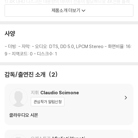
1) 4K UHD 디스크는 대용량의 데이터 전송이 필요하므로 4K전용 플레
이어를 사용하셔야 합니다. 더불어 플레이어 소프트웨어 최신 버전의 업데
제품소개 더보기
이트, 대용량 케이블 사용이 필수입니다.
2) 3D 블루레이는 전용 플레이어와 3D 지원 TV를 통해서만 재생 가능합
니다.
사양
※ 아웃케이스/구성품/포장 상태
- 더빙: - 자막: - 오디오: DTS, DD 5.0, LPCM Stereo - 화면비율: 16:
1) 제작/배송 과정에서 경미한 아웃케이스 주름, 모서리 눌림 및 갈라짐이
9 - 지역코드: 0 - 디스크수: 1
발생할 수 있습니다. 반품을 원하실 경우 미개봉 상태로 문의 부탁드립니
다.
감독/출연진 소개
2
2) 스틸북 케이스 제작 과정에서 기포 혹은 경미한 인쇄 오류가 발생할 수
있습니다.
3) 렌티큘러 스틸북의 경우, 보호필름이 붙어 판매되기도 합니다. 보호필
지휘
Claudio Scimone
름 손상에 의한 교환/반품은 불가합니다.
관심작가 알림신청
4) 본품 보호를 위해 노란색의 카톤 박스로 재포장한 경우, 카톤박스 손상
에 의한 교환/반품은 불가합니다.
클라우디오 시몬
5) 아웃케이스/구성품/포장 상태 불량에 의한 교환/반품 신청시 불량 확
인을 위해 개봉 시의 동영상을 요청할 수 있으며, 동영상이 없는 경우 교
환/반품이 제한될 수 있습니다.