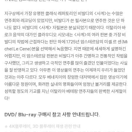
지구상에서 가장 유명한 클래식 레퍼토리인 비발디의 <사계>는 수많은
연주회와 레코딩이 있었지만, 비발디가 쓴 필사본으로 연주한 것은 단 하
나도 없다. 비발디의 <사계> 자필본은 분실되었기 때문이다. 이탈리아 바
로크 음악의 대가인 클라우디오 시모네는 <사계>의 여러 판본 중 가장 비
발디의 작법에 근접하다는 판단 하에 1725년 암스테르담의 미셸 르 센(Mi
chel Le Cene)본을 선택해서 녹음했다. 지면 때문에 세세하게 설명하긴
어렵지만, 이 암스테르담 판본은 비발디가 아주 간명하고 전통적인 작법을
구사했던, 그리고 생생하고 극적인 연주를 많이 즐겼던 인물이었다는 사실
을 잘 반영하고 있다. 아무튼 이 영상물의 연주는 이제까지 우리가 들었던
것과는 아주 다르다. 모두 베네치아의 장엄한 대저택에서 잡은 영상이기에
아름다운 정원이며, 화려한 실내의 명화들이며 엄청난 볼거리를 제공한다.
섬뜩할 정도의 기교를 지닌 이탈리아 베테랑 연주자들의 완벽한 사계절이
다!
DVD/ Blu-ray 구매시 참고 사항 안내드립니다.
※ 4K블루레이, 3D 블루레이 재생 관련 안내