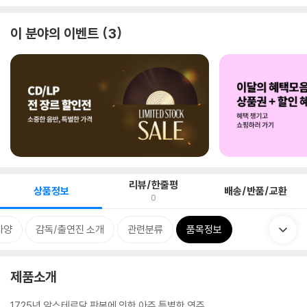
이 분야의 이벤트
3
리뷰/한줄평
상품정보
배송/반품/교환
0
사양
감독/출연진 소개
관련분류
품목정보
제품소개
1725년 암스테르담 판본에 의한 아주 특별한 연주