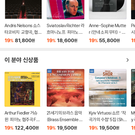
Andris Nelsons 쇼스
Sviatoslav Richter 라
Anne-Sophie Mutte
P
타코비치: 교향곡, 협주
흐마니노프: 피아노 협
r (안네 소피 무터) - Ea
시
곡 (Shostakovich: S
주곡 2번 / 차이코프스
st Meets West [2L
협
19
81,800
19
18,600
19
55,800
1
%
%
%
원
원
원
ymphonies, Concer
키: 협주곡 1번 (Rach
P]
스 
tos, Lady Macbeth
maninov: Piano Con
o
of Mtsensk District)
certo No.2 / Tchaiko
n:
이 분야 신상품
vsky: Piano Concert
P
o No.1)
Arthur Fiedler 거슈
21세기의 브라스 음악
Kyiv Virtuosi 쇼르: ‘작
M
윈: 피아노 협주곡 F장
(Brass Ensemble M
곡가의 수첩’ 5집 (Sho
y
조 (Gershwin: Conc
usic - 21st Century)
r: Composer’s Note
와
19
122,400
19
19,500
19
19,500
1
%
%
%
원
원
원
erto in F, Cuban Ove
book, Vol. 5)
s: