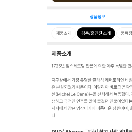
상품정보
제품소개
감독/출연진 소개
품목
제품소개
1725년 암스테르담 판본에 의한 아주 특별한 
지구상에서 가장 유명한 클래식 레퍼토리인 비발디
은 분실되었기 때문이다. 이탈리아 바로크 음악의
센(Michel Le Cene)본을 선택해서 녹음
생하고 극적인 연주를 많이 즐겼던 인물이었다는 
저택에서 잡은 영상이기에 아름다운 정원이며, 
다!
DVD/ Blu-ray 구매시 참고 사항 안내