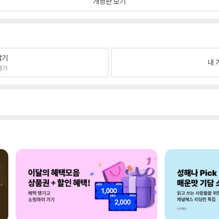
개정판 보기
팔기
내 
불가