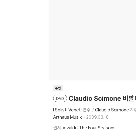
수입
Claudio Scimone 비발
DVD
I Solisti Veneti
연주
Claudio Scimone
지
Arthaus Musik
2009.03.18.
원서
Vivaldi : The Four Seasons