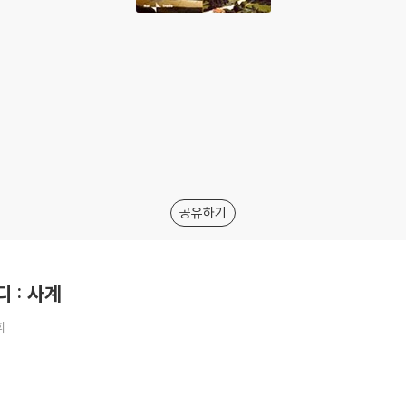
공유하기
디 : 사계
휘