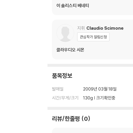
이 솔리스티 베네티
※ 디스크 외관 불량
디스크에 미세한 잔 흠집이 남아있거나 인쇄 면이
다.
지휘
Claudio Scimone
※ 교환/반품 안내
관심작가 알림신청
1) 불량으로 인한 교환/반품 요청 시에는 불량 
관련 사진과 동영상 및 재생 기기 모델명을 첨부
클라우디오 시몬
2) 사양 오인지, 오 구매, 변심 사유로의 반품은
3) 스틸북 한정판, 초회 한정판의 경우 제작 
4) 한정판 상품의 변심, 오구매로 인한 반품은 
품목정보
발매일
2009년 03월 18일
시간/무게/크기
130g | 크기확인중
리뷰/한줄평
0