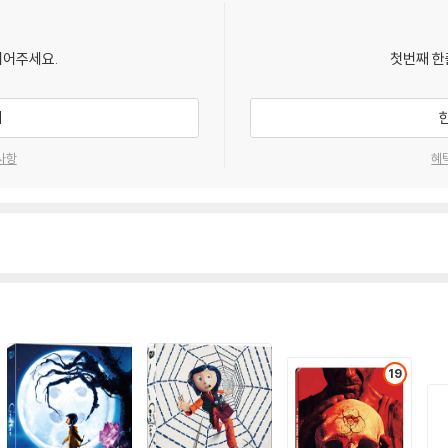
되어주세요.
첫번째 한
기
사항
혜
19