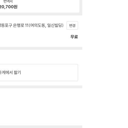
번역서
20,700
원
등포구 은행로 11(여의도동, 일신빌딩)
변경
무료
가게에서 팔기