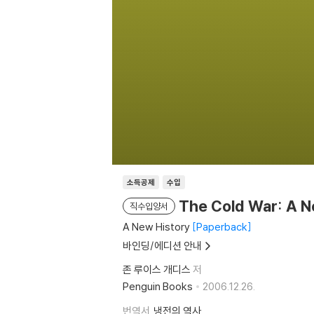
소득공제
수입
The Cold War: A N
직수입양서
A New History
Paperback
바인딩/에디션 안내
존 루이스 개디스
저
Penguin Books
2006.12.26.
번역서
냉전의 역사