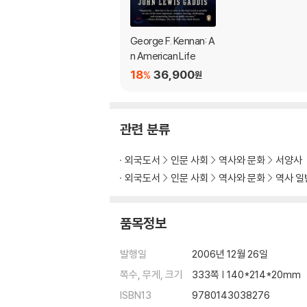
George F. Kennan: A
n American Life
18
36,900
%
원
관련 분류
외국도서
인문 사회
역사와 문화
서양사
외국도서
인문 사회
역사와 문화
역사 일
품목정보
발행일
2006년 12월 26일
쪽수, 무게, 크기
333쪽 | 140*214*20mm
ISBN13
9780143038276