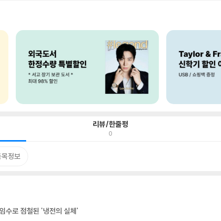
리뷰/한줄평
0
품목정보
임수로 점철된 '냉전의 실체'