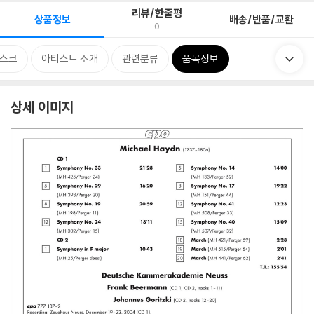
리뷰/한줄평
상품정보
배송/반품/교환
0
스크
아티스트 소개
관련분류
품목정보
상세 이미지