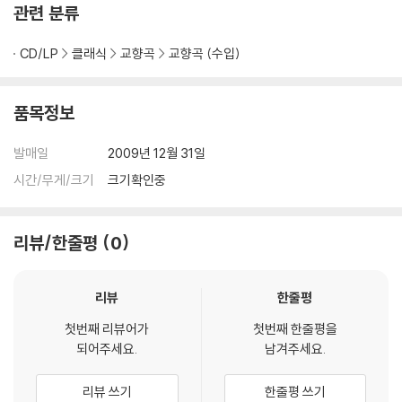
관련 분류
CD/LP
클래식
교향곡
교향곡 (수입)
품목정보
발매일
2009년 12월 31일
시간/무게/크기
크기확인중
리뷰/한줄평
0
리뷰
한줄평
첫번째 리뷰어가
첫번째 한줄평을
되어주세요.
남겨주세요.
리뷰 쓰기
한줄평 쓰기