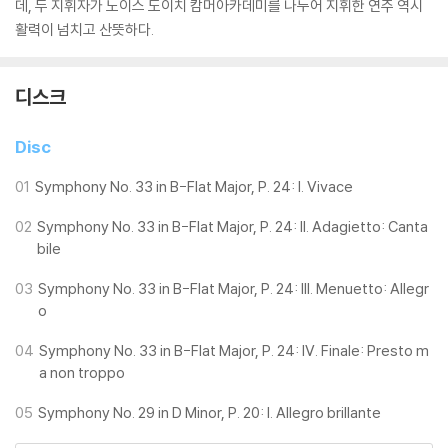
데, 두 지휘자가 노이스 도이치 캄머아카데미를 나누어 지휘한 연주 역시
활력이 넘치고 산뜻하다.
디스크
Disc
01
Symphony No. 33 in B-Flat Major, P. 24: I. Vivace
02
Symphony No. 33 in B-Flat Major, P. 24: II. Adagietto: Canta
bile
03
Symphony No. 33 in B-Flat Major, P. 24: III. Menuetto: Allegr
o
04
Symphony No. 33 in B-Flat Major, P. 24: IV. Finale: Presto m
a non troppo
05
Symphony No. 29 in D Minor, P. 20: I. Allegro brillante