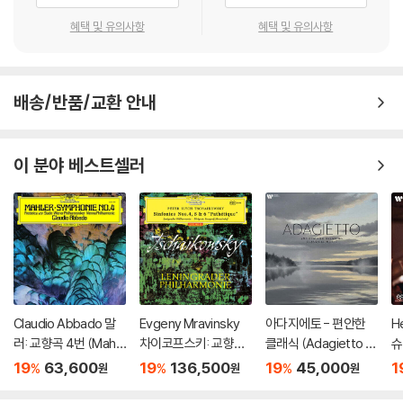
혜택 및 유의사항
혜택 및 유의사항
배송/반품/교환 안내
이 분야 베스트셀러
Claudio Abbado 말
Evgeny Mravinsky
아다지에토 - 편안한
He
러: 교향곡 4번 (Mahle
차이코프스키: 교향곡
클래식 (Adagietto -
슈
r: Symphony No. 4)
4, 5, 6번 '비창' (Tchai
Smooth & Relaxing
8,
19
63,600
19
136,500
19
45,000
1
%
%
%
원
원
원
[LP]
kovsky: Symphonie
Classical) [실버 컬러
m
s Op.36, Op.64 & O
LP]
[