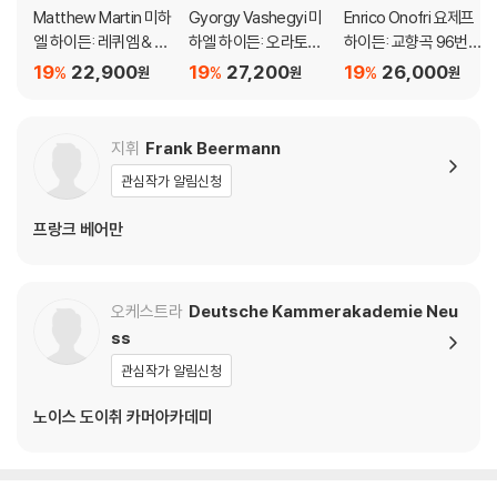
Matthew Martin 미하
Gyorgy Vashegyi 미
Enrico Onofri 요제프
엘 하이든: 레퀴엠 & 성
하엘 하이든: 오라토리
하이든: 교향곡 96번
히에로니무스 미사 (Mi
오 '콘스탄티누스 1세의
‘기적’ / 미하엘 하이든:
19
22,900
19
27,200
19
26,000
%
%
%
원
원
원
chael Haydn: Requie
진군과 승리' (M.Hayd
교향곡 39번 등 (Jose
m Pro defuncto Arc
n: Kaiser Constatin F
ph & Michael Haydn:
hiepiscopo Sigismu
eldzug und Sieg)
Overtures And Sym
지휘
Frank Beermann
ndo & Missa Sancti
phonies)
관심작가 알림신청
Hieronymi)
프랑크 베어만
오케스트라
Deutsche Kammerakademie Neu
ss
관심작가 알림신청
노이스 도이취 카머아카데미