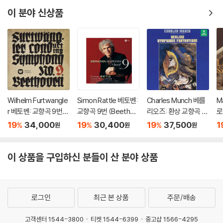
p.74 'Pathetique')
이 분야 신상품
[3 LP]
Wilhelm Furtwangle
Simon Rattle 베토벤:
Charles Munch 베를
M
r 베토벤: 교향곡 9번
교향곡 9번 (Beethov
리오즈: 환상 교향곡 (B
로
(Beethoven: Symph
en: Symphony No.
erlioz: Symphonie F
상
19
34,000
19
30,400
19
37,500
1
%
%
%
원
원
원
ony No.9) [UHQCD]
9) [HQCD]
antastique) [SACD]
2
ni
1 
이 상품을 구입하신 분들이 산 분야 상품
C
H
로그인
최근 본 상품
주문/배송
고객센터 1544-3800
티켓 1544-6399
중고샵 1566-4295