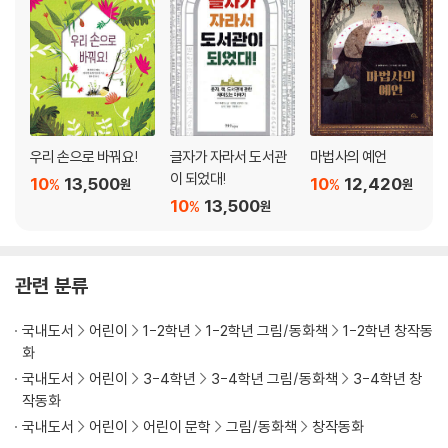
우리 손으로 바꿔요!
글자가 자라서 도서관
마법사의 예언
이 되었대!
10
13,500
10
12,420
%
%
원
원
10
13,500
%
원
관련 분류
국내도서
어린이
1-2학년
1-2학년 그림/동화책
1-2학년 창작동
화
국내도서
어린이
3-4학년
3-4학년 그림/동화책
3-4학년 창
작동화
국내도서
어린이
어린이 문학
그림/동화책
창작동화