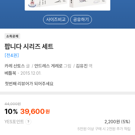
사이즈비교
공유하기
소득공제
팝니다 시리즈 세트
전4권
카레 산토스
글
안드레스 게레로
그림
김유진
역
베틀북
2015.12.01.
첫번째 리뷰어가 되어주세요
44,000
원
10
39,600
YES포인트
2,200원 (5%)
5만원 이상 구매 시 2천원 추가 적립