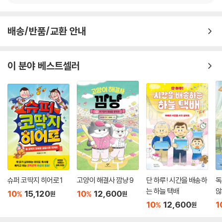
배송/반품/교환 안내
이 분야 베스트셀러
슈퍼 코딱지 히어로 1
고양이 해결사 깜냥 9
단 하루! 시간을 배송하
독
는 하늘 택배
않
10
15,120
10
12,600
%
%
원
원
10
12,600
1
%
원