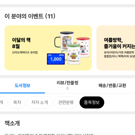
이 분야의 이벤트
11
리뷰/한줄평
도서정보
배송/반품/교환
0
개
목차
저자 소개
관련분류
품목정보
책소개