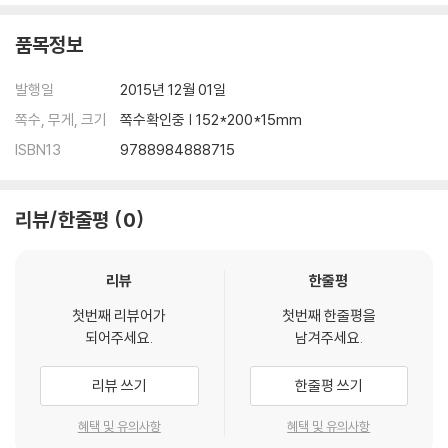
품목정보
발행일
2015년 12월 01일
쪽수, 무게, 크기
쪽수확인중 | 152*200*15mm
ISBN13
9788984888715
리뷰/한줄평
0
리뷰
한줄평
첫번째 리뷰어가
첫번째 한줄평을
되어주세요.
남겨주세요.
리뷰 쓰기
한줄평 쓰기
혜택 및 유의사항
혜택 및 유의사항