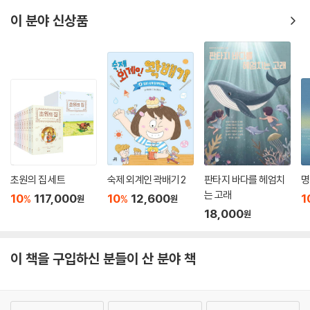
이 분야 신상품
초원의 집 세트
숙제 외계인 곽배기 2
판타지 바다를 헤엄치
명
는 고래
10
117,000
10
12,600
1
%
%
원
원
18,000
원
이 책을 구입하신 분들이 산 분야 책