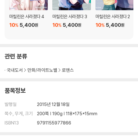
마릴린은 사라졌다 4
마릴린은 사라졌다 3
마릴린은 사라졌다 2
10
5,400
10
5,400
10
5,400
%
%
%
원
원
원
관련 분류
국내도서
만화/라이트노벨
로맨스
품목정보
발행일
2015년 12월 18일
쪽수, 무게, 크기
200쪽 | 190g | 118*175*15mm
ISBN13
9791155977866