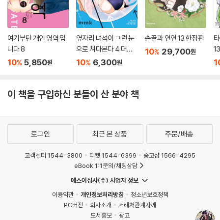
여기부턴 개인 영역 입
옆자리 녀석이 그런 눈
손끝과 연연 13 한정판
타
니다 8
으로 쳐다본다 4 더블
1
10
29,700
%
원
특전판
10
5,850
10
6,300
1
%
%
원
원
이 책을 구입하신 분들이 산 분야 책
로그인
최근 본 상품
주문/배송
고객센터 1544-3800
티켓 1544-6399
중고샵 1566-4295
eBook 1:1문의/채팅상담
예스이십사(주) 사업자 정보
이용약관
개인정보처리방침
청소년보호정책
PC버전
회사소개
거래처관계자께
도서홍보
광고