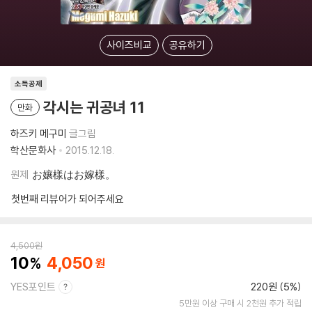
사이즈비교
공유하기
소득공제
각시는 귀공녀 11
만화
하즈키 메구미
글그림
학산문화사
2015.12.18.
원제
お孃樣はお嫁樣。
첫번째 리뷰어가 되어주세요
4,500
원
10
4,050
YES포인트
220원 (5%)
5만원 이상 구매 시 2천원 추가 적립