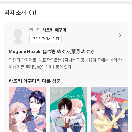
저자 소개
1
글그림
하즈키 메구미
관심작가 알림신청
Megumi Hazuki,はづき めぐみ,葉月 めぐみ
일본의 만화가로, 대표작으로는 《각시는 귀공녀》《이 집에서 너와 함
께》《레몬 플래닛》《인스피》 등이 있다.
하즈키 메구미
의 다른 상품