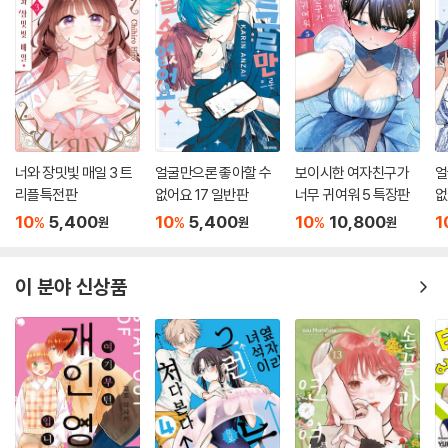
너와 장밋빛 매일 3 트
얼굴만으론 좋아할 수
보이시한 여자친구가
얼
리플특전판
없어요 17 일반판
너무 귀여워 5 특장판
없
10
5,400
10
5,400
10
10,800
1
%
%
%
원
원
원
이 분야 신상품