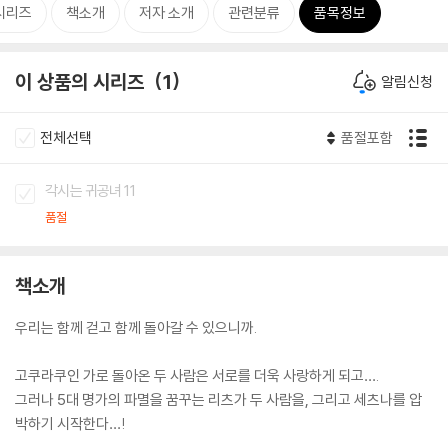
시리즈
책소개
저자 소개
관련분류
품목정보
이 상품의 시리즈
1
알림신청
전체선택
품절포함
각시는 귀공녀 11
품절
책소개
우리는 함께 걷고 함께 돌아갈 수 있으니까.
고쿠라쿠인 가로 돌아온 두 사람은 서로를 더욱 사랑하게 되고….
그러나 5대 명가의 파멸을 꿈꾸는 리츠가 두 사람을, 그리고 세츠나를 압
박하기 시작한다…!