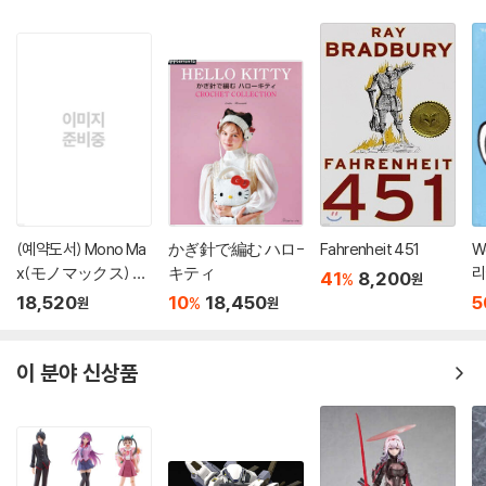
(예약도서) Mono Ma
かぎ針で編む ハロ-
Fahrenheit 451
W
x(モノマックス) 20
キティ
리
41
8,200
%
원
26年10月號
'
18,520
10
18,450
5
%
원
원
이 분야 신상품