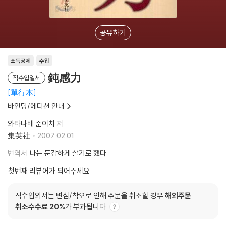
공유하기
소득공제
수입
鈍感力
직수입일서
單行本
바인딩/에디션 안내
와타나베 준이치
저
集英社
2007.02.01.
번역서
나는 둔감하게 살기로 했다
첫번째 리뷰어가 되어주세요
직수입외서는 변심/착오로 인해 주문을 취소할 경우
해외주문
취소수수료 20%
가 부과됩니다.