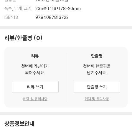
쪽수, 무게, 크기
235쪽 | 116*178*20mm
ISBN13
9784087813722
리뷰/한줄평
0
리뷰
한줄평
첫번째 리뷰어가
첫번째 한줄평을
되어주세요.
남겨주세요.
리뷰 쓰기
한줄평 쓰기
혜택 및 유의사항
혜택 및 유의사항
상품정보안내