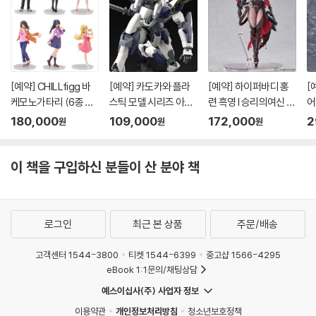
[예약] CHILLfigg 바
[예약] 카도카와 플라
[예약] 하이퍼바디 홍
[
케모노가타리 (6종 세
스틱 모델 시리즈 아바
련 흑영 l 승리의여신 니
어
트)
레스트 l 풀메탈패닉
케
버
180,000
109,000
172,000
2
원
원
원
이 책을 구입하신 분들이 산 분야 책
로그인
최근 본 상품
주문/배송
고객센터 1544-3800
티켓 1544-6399
중고샵 1566-4295
eBook 1:1문의/채팅상담
예스이십사(주) 사업자 정보
이용약관
개인정보처리방침
청소년보호정책