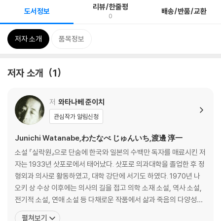
리뷰/한줄평
도서정보
배송/반품/교환
0
저자 소개
품목정보
저자 소개
1
저
와타나베 준이치
관심작가 알림신청
Junichi Watanabe,わたなべ じゅんいち,渡邊 淳一
소설 『실락원』으로 단숨에 한국와 일본의 수백만 독자를 매료시킨 저
자는 1933년 삿포로에서 태어났다. 삿포로 의과대학을 졸업한 후 정
형외과 의사로 활동하였고, 대학 강단에 서기도 하였다. 1970년 나
오키 상 수상 이후에는 의사의 길을 접고 의학 소재 소설, 역사 소설,
전기적 소설, 연애 소설 등 다채로운 작품에서 삶과 죽음의 다양성과
남녀의 사랑을 다루며 정력적인 창작 활동을 해왔다. 주로 의학적인
펼쳐보기