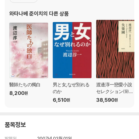
시각에서 인간의 심리를 예리하게 파헤치고 탐미주의적인 미학이 돋
보이는 현대 소설을 써왔으며, 나이에 굴하지 않는 왕성한 집필 활동
와타나베 준이치
의 다른 상품
으로 늘 문단의 최전선에서 활약하고 있다.
醫師たちの獨白
男と女,なぜ別れる
渡邊淳一戀愛小說
のか
セレクション(9)失
8,200
원
樂園
6,510
38,590
원
원
품목정보
발행일
2007년 02월 01일