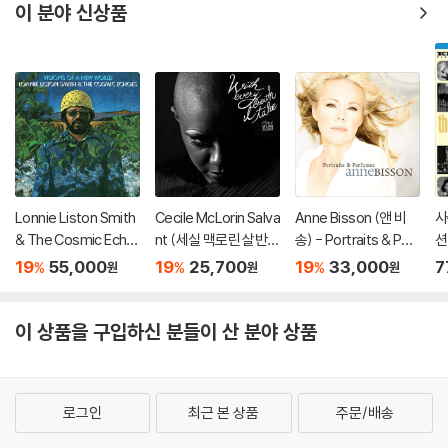
이 분야 신상품
Lonnie Liston Smith
Cecile McLorin Salva
Anne Bisson (앤 비
사
& The Cosmic Echo
nt (세실 맥로린 살반
송) - Portraits & Perf
션
es (로니 리스턴 스미
트) - With Every Bre
umes
19
55,000
19
25,700
19
33,000
7
%
%
%
원
원
원
스 앤 더 코스믹 에코
ath I Take
즈) - Visions Of A Ne
w World [LP]
이 상품을 구입하신 분들이 산 분야 상품
로그인
최근 본 상품
주문/배송