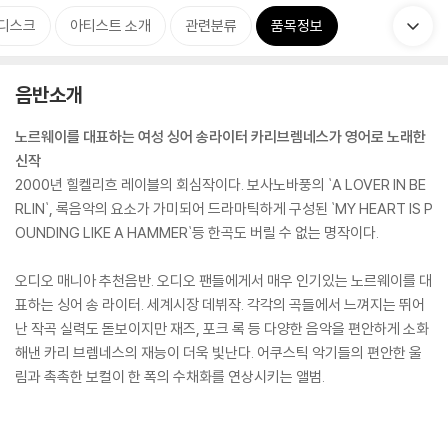
디스크
아티스트 소개
관련분류
품목정보
음반소개
노르웨이를 대표하는 여성 싱어 송라이터 카리브렘네스가 영어로 노래한
신작
2000년 힐켈리흐 레이블의 회심작이다. 보사노바풍의 `A LOVER IN BE
RLIN`, 록음악의 요소가 가미되어 드라마틱하게 구성된 `MY HEART IS P
OUNDING LIKE A HAMMER`등 한곡도 버릴 수 없는 명작이다.
오디오 매니아 추천음반. 오디오 팬들에게서 매우 인기있는 노르웨이를 대
표하는 싱어 송 라이터. 세계시장 데뷔작. 각각의 곡들에서 느껴지는 뛰어
난 작곡 실력도 돋보이지만 재즈, 포크 록 등 다양한 음악을 편안하게 소화
해낸 카리 브렘네스의 재능이 더욱 빛난다. 어쿠스틱 악기들의 편안한 울
림과 촉촉한 보컬이 한 폭의 수채화를 연상시키는 앨범.