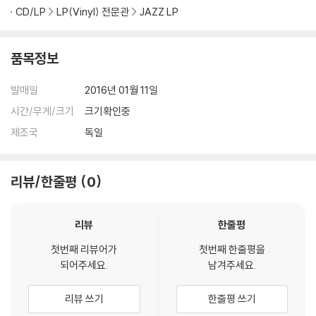
1) 컬러 디스크는 웹 이미지와 실제 색상이 차이가 날 수 있습니다.
CD/LP
LP(Vinyl) 전문관
JAZZ LP
2) 컬러 디스크의 특성상 제작 공정시 앨범마다 색상 차이가 나는 경우도
있습니다.
품목정보
3) 컬러 디스크는 제작 과정에서 다른 색상 염료가 섞여 얼룩과 번짐, 반점
등이 발생할 수 있습니다.
발매일
2016년 01월 11일
시간/무게/크기
크기확인중
※ 반품/교환 안내
1) 불량으로 인한 반품/교환 요청 시에는 불량 확인을 위해 개봉 시의 동영
제조국
독일
상을 요청할 수 있으며, 동영상이 없는 경우 반품/교환이 제한될 수 있습니
다.
리뷰/한줄평
0
관련 사진과 동영상 및 재생 기기 모델명을 첨부하여 첨부하여 고객센터에
문의 바랍니다.
2) LP는 잦은 배송 과정에서 재킷에 손상이 발생할 가능성이 높고 재판매
리뷰
한줄평
가 어려우므로 신중한 구매를 부탁드립니다.
첫번째 리뷰어가
첫번째 한줄평을
되어주세요.
남겨주세요.
리뷰 쓰기
한줄평 쓰기