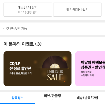
예스24에 팔기
내 가게에서 팔기
바이백 신청 불가
국내배송만 가능
이 분야의 이벤트
3
리뷰/한줄평
상품정보
배송/반품/교환
0