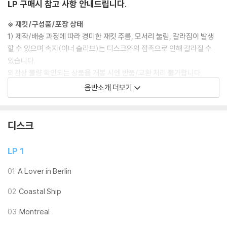
LP 구매시 참고 사항 안내드립니다.
※ 재킷/구성품/포장 상태
1) 제작/배송 과정에 따라 경미한 재킷 주름, 모서리 눌림, 갈라짐이 발생
할 수 있으며 속지(이너 슬리브)는 디스크와의 접촉으로 인해 갈라질 수
있습니다.
외관상 불량 확인되는 상품을 개봉 시엔 반품/교환 처리 불가합니다.
2) 디스크 라벨은 공정상 매끄럽게 부착되지 않을 수도 있으며 겉포장 비
음반소개 더보기
닐은 품질보증대상이 아닙니다.
3) 일본 제작 LP는 대부분 겉비닐이 밀봉되어 있지 않습니다.
4) 디지털 다운로드 코드는 본사에서 공지 없이 증정 종료될 수 있습니다.
디스크
※ 재생 불량
LP 1
1) 침압 조절 기능이 없는 턴테이블을 사용하시는 경우, (주로 올인원 형태
모델) 다이내믹 사운드의 편차가 큰 트랙을 재생할 때 이상 현상이 발생할
01
A Lover in Berlin
수 있습니다.
02
Coastal Ship
기기 문제로 인해 발생하는 재생 불량 현상에 대해서는 반품/교환이 불가
하니 침압 조절이 가능한 기기에서 재생하실 것을 권유 드립니다.
03
Montreal
2) 디스크는 정전기와 먼지로 인해 재생이 원활하지 않은 경우가 있습니