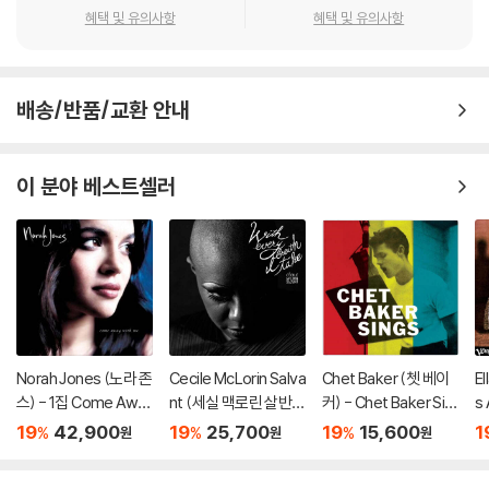
혜택 및 유의사항
혜택 및 유의사항
배송/반품/교환 안내
이 분야 베스트셀러
Norah Jones (노라 존
Cecile McLorin Salva
Chet Baker (쳇 베이
El
스) - 1집 Come Awa
nt (세실 맥로린 살반
커) - Chet Baker Sin
s
y With Me (20th Ann
트) - With Every Bre
gs
츠
19
42,900
19
25,700
19
15,600
1
%
%
%
원
원
원
iversary)[LP]
ath I Take
롱)
[