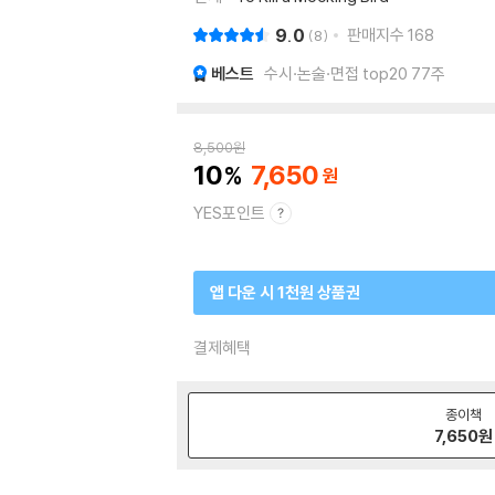
9.0
판매지수
168
8
베스트
수시·논술·면접 top20 77주
8,500
원
10
7,650
YES포인트
앱 다운 시 1천원 상품권
결제혜택
종이책
7,650
원