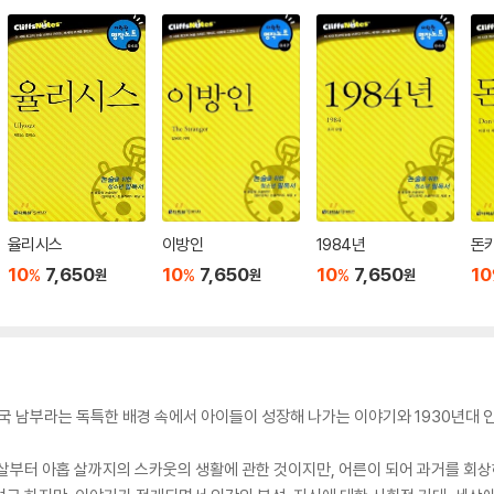
율리시스
이방인
1984년
돈
10
7,650
10
7,650
10
7,650
10
%
%
%
원
원
원
국 남부라는 독특한 배경 속에서 아이들이 성장해 나가는 이야기와 1930년대 인
살부터 아홉 살까지의 스카웃의 생활에 관한 것이지만, 어른이 되어 과거를 회