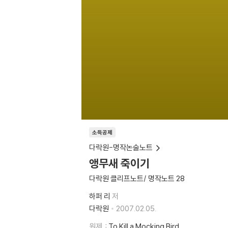
소득공제
다락원-명작논술노트
앵무새 죽이기
다락원 클리프노트/ 명작노트 28
하퍼 리
저
다락원
2007.02.05.
원제
: To Kill a Mocking Bird