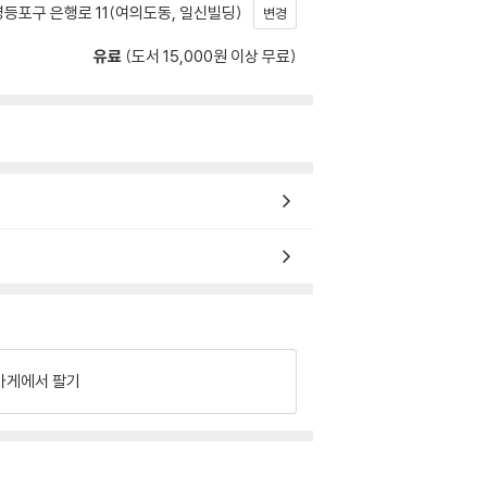
등포구 은행로 11(여의도동, 일신빌딩)
변경
유료
(도서 15,000원 이상 무료)
가게에서 팔기