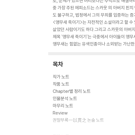
로, 문제가 있으면 머리보다는 주먹으로 해결하려
중 가장 주된 에피소드는 스카웃 의 아버지 핀치
도 불구하고, 법정에서 그의 무죄를 입증하는 증
<앵무새 죽이기>는 자전적인 소설이라고 할 수 
살았던 사람이기도 하다.그리고 스카웃의 아버지
제목 '앵무새 죽이기'는 극중에서 아이들이 앵무
앵무새는 힘없는 유색인종이나 소외받는 가난한
목차
작가 노트
작품 노트
Chapter별 정리 노트
인물분석 노트
마무리 노트
Review
권말부록一以貫之 논술 노트