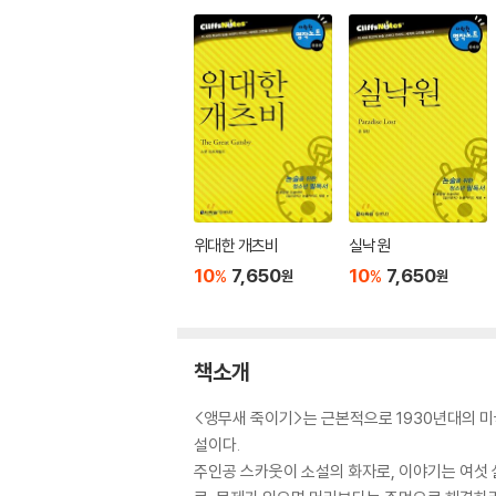
위대한 개츠비
실낙원
10
7,650
10
7,650
%
%
원
원
책소개
<앵무새 죽이기>는 근본적으로 1930년대의 미
설이다.
주인공 스카웃이 소설의 화자로, 이야기는 여섯 