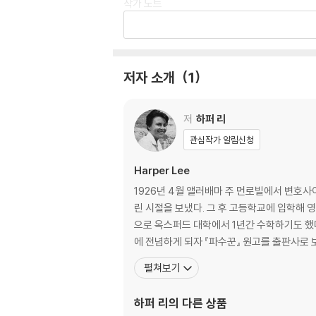
작가 노트
작품 노트
Chapter별 정리 노트
인물분석 노트
마무리 노트
저자 소개
1
Review
권말부록一以貫之 논술 노트
저
하퍼 리
관심작가 알림신청
Harper Lee
1926년 4월 앨러배마 주 먼로빌에서 변호사
린 시절을 보냈다. 그 후 고등학교에 입학해
으로 옥스퍼드 대학에서 1년간 수학하기도 했
에 전념하게 되자 『파수꾼』 원고를 출판사로 
펼쳐보기
하퍼 리
의 다른 상품