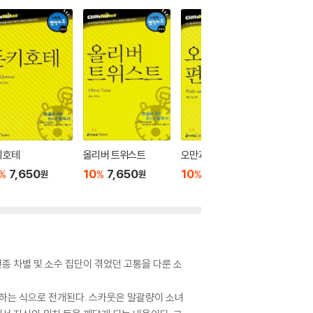
키호테
올리버 트위스트
오만과 편견
레미제
7,650
10
7,650
10
7,650
10
7
%
%
%
%
원
원
원
종 차별 및 소수 집단이 겪었던 고통을 다룬 소
상하는 식으로 전개된다. 스카웃은 말괄량이 소녀