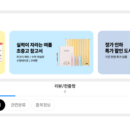
리뷰/한줄평
8
개
관련분류
품목정보