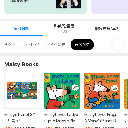
리뷰/한줄평
도서정보
배송/반품/교환
138
책소개
저자 소개
관련분류
품목정보
Maisy Books
Maisy's Planet 8종
Maisy Loves Ladyb
Maisy Loves Frogs:
Ma
보드북 세트
ugs: A Maisy's Plane
A Maisy's Planet Bo
y
t Book
ok