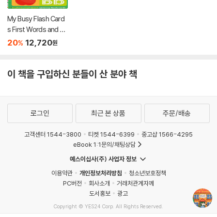
My Busy Flash Card
s First Words and A
BC: Scholastic Early
20
12,720
%
원
Learners
이 책을 구입하신 분들이 산 분야 책
로그인
최근 본 상품
주문/배송
고객센터 1544-3800
티켓 1544-6399
중고샵 1566-4295
eBook 1:1문의/채팅상담
예스이십사(주) 사업자 정보
이용약관
개인정보처리방침
청소년보호정책
PC버전
회사소개
거래처관계자께
도서홍보
광고
Copyright © YES24 Corp. All Rights Reserved.
MATOM6