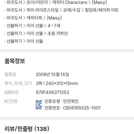
외국도서
유아/어린이
캐릭터 Characters
[Maisy]
외국도서
취미 라이프스타일
공예/수집
팝업북/페이퍼 아트
외국도서
캐릭터북
[Maisy]
선물하기
아이 선물
4~7세
선물하기
아이 선물
초등 저학년
선물하기
아이 선물
품목정보
발행일
2008년 10월 14일
쪽수, 무게, 크기
3쪽 | 240*310*15mm
ISBN13
9781406371253
KC인증
인증유형 : 안전확인
인증번호 :
CB061R5525-1001
리뷰/한줄평
138