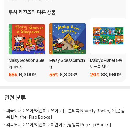
루시 커진즈
의 다른 상품
Maisy Goes on a Sle
Maisy Goes Campin
Maisy's Planet 8종
epover
g
보드북 세트
55
6,300
55
6,300
20
88,960
%
%
%
원
원
원
관련 분류
외국도서
유아/어린이
유아
[노블티북 Novelty Books]
[플랩
북 Lift-the-Flap Books]
외국도서
유아/어린이
어린이
[팝업북 Pop-Up Books]