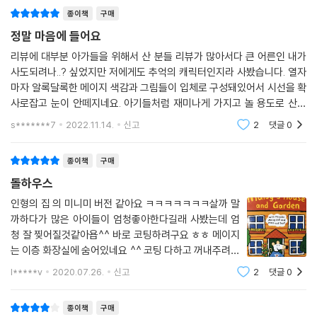
종이책
구매
정말 마음에 들어요
리뷰에 대부분 아가들을 위해서 산 분들 리뷰가 많아서다 큰 어른인 내가
사도되려나..? 싶었지만 저에게도 추억의 캐릭터인지라 사봤습니다. 열자
마자 알록달록한 메이지 색감과 그림들이 입체로 구성돼있어서 시선을 확
사로잡고 눈이 안떼지네요. 아기들처럼 재미나게 가지고 놀 용도로 산건
아니라 구성된 스티커? 뭐 그런것들을 뜯어보진 않았지만 그냥 소장만으
s*******7
2022.11.14.
신고
2
댓글
0
로도, 보는것만으로
종이책
구매
돌하우스
인형의 집 의 미니미 버전 같아요 ㅋㅋㅋㅋㅋㅋㅋ살까 말
까하다가 많은 아이들이 엄청좋아한다길래 사봤는데 엄
청 잘 찢어질것같아욥^^ 바로 코팅하려구요 ㅎㅎ 메이지
는 이층 화장실에 숨어있네요 ^^ 코팅 다하고 꺼내주려면
몇달 뒤에나 주겼어요 ㅋㅋㅋ코팅할 시간이 없어서리,,,
l*****v
2020.07.26.
신고
2
댓글
0
그래도 퀄리티좋구 귀엽네요 리본끈보다 찍찍 이 붙여 놓
으면 좋다길래 다이소에 찍찍이 사러 갈까싶어
종이책
구매