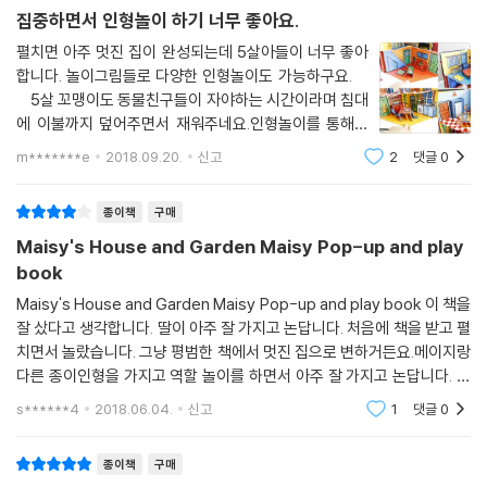
집중하면서 인형놀이 하기 너무 좋아요.
펼치면 아주 멋진 집이 완성되는데 5살아들이 너무 좋아
합니다. 놀이그림들로 다양한 인형놀이도 가능하구요.
5살 꼬맹이도 동물친구들이 자야하는 시간이라며 침대
에 이불까지 덮어주면서 재워주네요.인형놀이를 통해서
아이는 종이집에 집중하고 그러면서 자기만의 창의적인
m*******e
2018.09.20.
신고
2
댓글
0
활동을 할 수 있어서 좋은듯해요.미니메이지북도 들어있
어서 엄마가 수시로 영어로 읽어준다면 영어에
종이책
구매
Maisy's House and Garden Maisy Pop-up and play
book
Maisy's House and Garden Maisy Pop-up and play book 이 책을
잘 샀다고 생각합니다. 딸이 아주 잘 가지고 논답니다. 처음에 책을 받고 펼
치면서 놀랐습니다. 그냥 평범한 책에서 멋진 집으로 변하거든요.메이지랑
다른 종이인형을 가지고 역할 놀이를 하면서 아주 잘 가지고 논답니다. 그
리고 서랍장도 열리고 문이나 창문도 열려요.
s******4
2018.06.04.
신고
1
댓글
0
종이책
구매