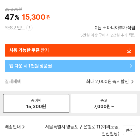
28,800
원
47
15,300
YES포인트
0원
마니아추가적립
5만원 이상 구매 시 2천원 추가 적립
사용 가능한 쿠폰 받기
앱 다운 시 1천원 상품권
결제혜택
최대 2,000원 즉시할인
종이책
중고
15,300
원
7,000
원~
배송안내
서울특별시 영등포구 은행로 11(여의도동,
변경
일신빌딩)