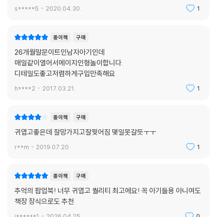
s*****5
2020.04.30.
1
종이책
구매
26개월말문이트인남자아기인데
매일같이열어서메이지인형놀이합니다.
디테일도좋고저렴하게구입만족해요
h****2
2017.03.21.
1
종이책
구매
귀엽고좋은데 잘망가지고잘찢어짐 몇일못갈듯ㅜㅜ
r**m
2019.07.20.
1
종이책
구매
추억의 팝업북! 너무 귀엽고 퀄리티 최고에요! 꼭 아기들용 아니여도
책장 장식으로도 추천
j******1
2026.04.25.
0