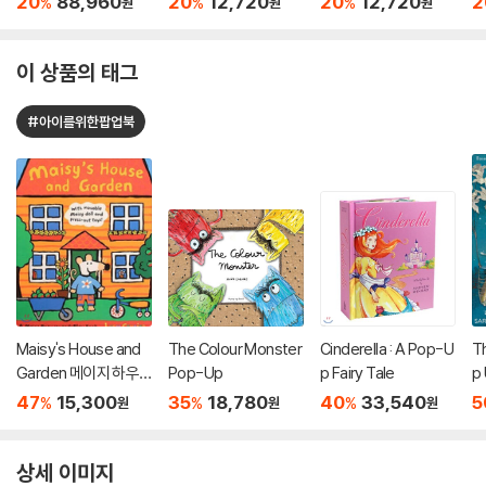
20
88,960
20
12,720
20
12,720
2
%
%
%
원
원
원
이 상품의 태그
#아이를위한팝업북
Maisy's House and
The Colour Monster
Cinderella : A Pop-U
Th
Garden 메이지 하우
Pop-Up
p Fairy Tale
p
스 앤 가든 팝업북
47
15,300
35
18,780
40
33,540
5
%
%
%
원
원
원
상세 이미지