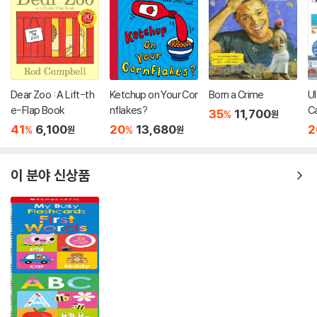
Dear Zoo : A Lift-th
Ketchup on Your Cor
Born a Crime
Ul
e-Flap Book
nflakes?
C
35
11,700
%
원
41
6,100
20
13,680
2
%
%
원
원
이 분야 신상품