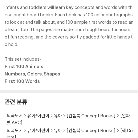
Infants and toddlers will learn key concepts and words with th
ese bright board books. Each book has 100 color photographs
to look at and talk about, and 100 simple first words to read an
d learn, too. The pages are made from tough board for hours
of fun reading, and the cover is softly padded for little hands t
o hold.
This set includes:
First 100 Animals
Numbers, Colors, Shapes
First 100 Words
관련 분류
외국도서
유아/어린이
유아
[컨셉북 Concept Books]
[알파
벳 ABC]
외국도서
유아/어린이
유아
[컨셉북 Concept Books]
[색 Co
lors]