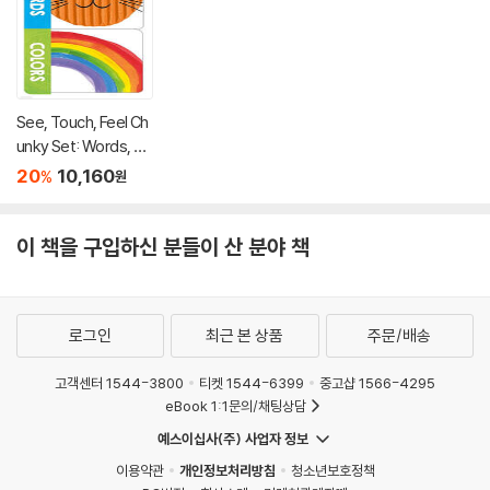
See, Touch, Feel Ch
unky Set: Words, Nu
mbers and Colors
20
10,160
%
원
이 책을 구입하신 분들이 산 분야 책
로그인
최근 본 상품
주문/배송
고객센터 1544-3800
티켓 1544-6399
중고샵 1566-4295
eBook 1:1문의/채팅상담
예스이십사(주) 사업자 정보
이용약관
개인정보처리방침
청소년보호정책