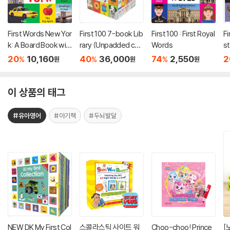
First Words New Yor
First 100 7-book Lib
First 100 : First Royal
Fi
k: A Board Book wit
rary (Unpadded cov
Words
s
h Pictures and Word
ers)
20
10,160
40
36,000
74
2,550
2
%
%
%
원
원
원
s All about New York
이 상품의 태그
#유아영어
#아기책
#두뇌발달
NEW DK My First Col
스콜라스틱 사이트 워
Choo-choo! Prince
[