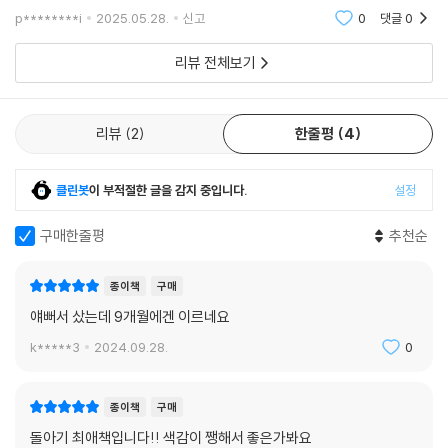
p********i
2025.05.28.
신고
0
댓글
0
리뷰 전체보기
리뷰
2
한줄평
4
클린봇
이 부적절한 글을 감지 중입니다.
설정
구매한줄평
추천순
종이책
구매
얘뻐서 샀는데 9개월에겐 이르네요
k*****3
2024.09.28.
0
종이책
구매
돌아기 최애책입니다!! 색감이 쨍해서 좋은가봐요