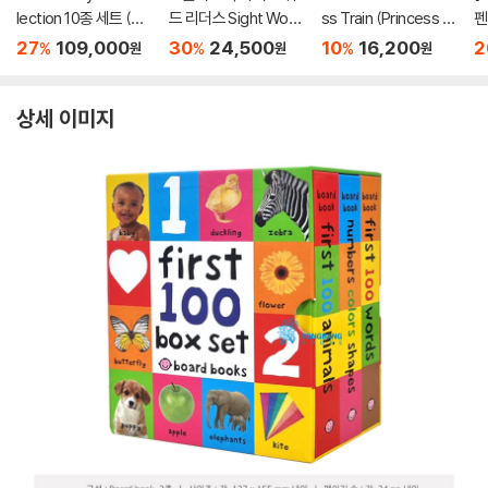
lection 10종 세트 (세
드 리더스 Sight Word
ss Train (Princess C
펜
이펜호환 /2024년 Re
Reader With Poppe
atch! Teenieping)
미
27
109,000
30
24,500
10
16,200
2
%
%
%
원
원
원
newal판)
n호환 +Storyplus 음
(세이펜호환 / QR음원
원(CD없음)
포함)
상세 이미지