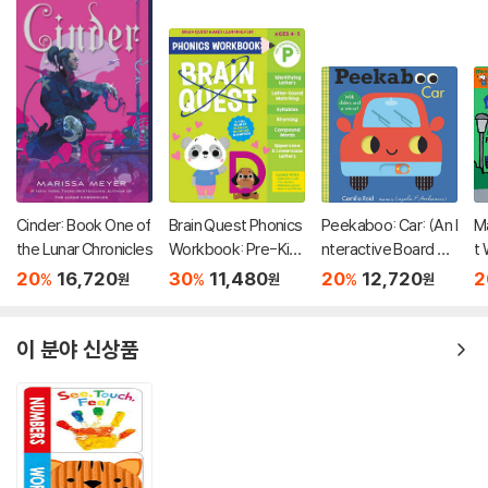
Cinder: Book One of
Brain Quest Phonics
Peekaboo: Car: (An I
Ma
the Lunar Chronicles
Workbook: Pre-Kin
nteractive Board Bo
t
dergarten: Volume 1
ok for Babies & Tod
20
16,720
30
11,480
20
12,720
2
%
%
%
원
원
원
dlers with Mirror & Sl
iders to Push, Pull, o
r Turn. Cute Artwork
이 분야 신상품
Includes a Truck, Bu
s, Tool