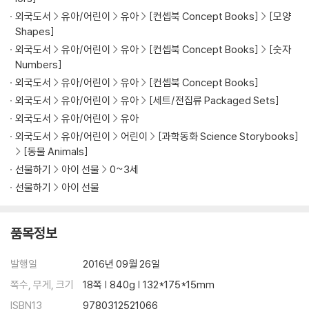
외국도서
유아/어린이
유아
[컨셉북 Concept Books]
[모양
Shapes]
외국도서
유아/어린이
유아
[컨셉북 Concept Books]
[숫자
Numbers]
외국도서
유아/어린이
유아
[컨셉북 Concept Books]
외국도서
유아/어린이
유아
[세트/전집류 Packaged Sets]
외국도서
유아/어린이
유아
외국도서
유아/어린이
어린이
[과학동화 Science Storybooks]
[동물 Animals]
선물하기
아이 선물
0~3세
선물하기
아이 선물
품목정보
발행일
2016년 09월 26일
쪽수, 무게, 크기
18쪽 | 840g | 132*175*15mm
ISBN13
9780312521066