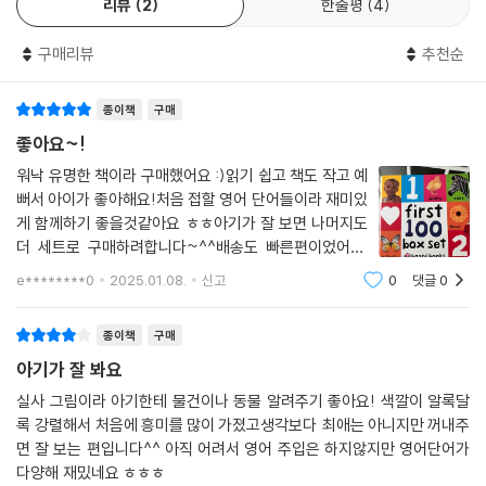
리뷰
2
한줄평
4
구매리뷰
추천순
종이책
구매
좋아요~!
워낙 유명한 책이라 구매했어요 :)읽기 쉽고 책도 작고 예
뻐서 아이가 좋아해요!처음 접할 영어 단어들이라 재미있
게 함께하기 좋을것같아요 ㅎㅎ아기가 잘 보면 나머지도
더 세트로 구매하려합니다~^^배송도 빠른편이었어요.
감사합니다
e********0
2025.01.08.
신고
0
댓글
0
종이책
구매
아기가 잘 봐요
실사 그림이라 아기한테 물건이나 동물 알려주기 좋아요! 색깔이 알록달
록 강렬해서 처음에 흥미를 많이 가졌고생각보다 최애는 아니지만 꺼내주
면 잘 보는 편입니다^^ 아직 어려서 영어 주입은 하지않지만 영어단어가
다양해 재밌네요 ㅎㅎㅎ