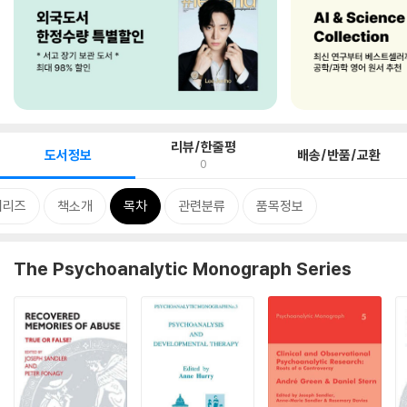
리뷰/한줄평
도서정보
배송/반품/교환
0
시리즈
책소개
목차
관련분류
품목정보
The Psychoanalytic Monograph Series