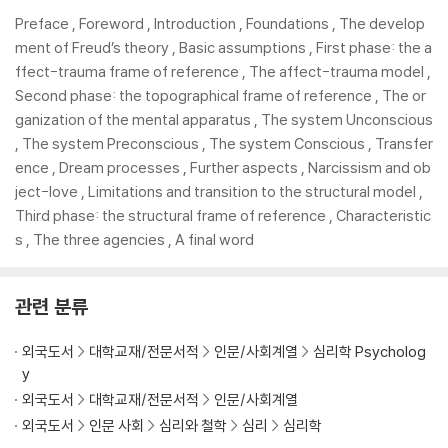
Preface , Foreword , Introduction , Foundations , The develop
ment of Freud’s theory , Basic assumptions , First phase: the a
ffect-trauma frame of reference , The affect-trauma model ,
Second phase: the topographical frame of reference , The or
ganization of the mental apparatus , The system Unconscious
, The system Preconscious , The system Conscious , Transfer
ence , Dream processes , Further aspects , Narcissism and ob
ject-love , Limitations and transition to the structural model ,
Third phase: the structural frame of reference , Characteristic
s , The three agencies , A final word
관련 분류
외국도서
대학교재/전문서적
인문/사회계열
심리학 Psycholog
y
외국도서
대학교재/전문서적
인문/사회계열
외국도서
인문 사회
심리와 철학
심리
심리학