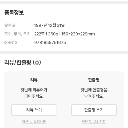
품목정보
발행일
1997년 12월 31일
쪽수, 무게, 크기
222쪽 | 360g | 150*230*229mm
ISBN13
9781855751675
리뷰/한줄평
0
리뷰
한줄평
첫번째 리뷰어가
첫번째 한줄평을
되어주세요.
남겨주세요.
리뷰 쓰기
한줄평 쓰기
혜택 및 유의사항
혜택 및 유의사항