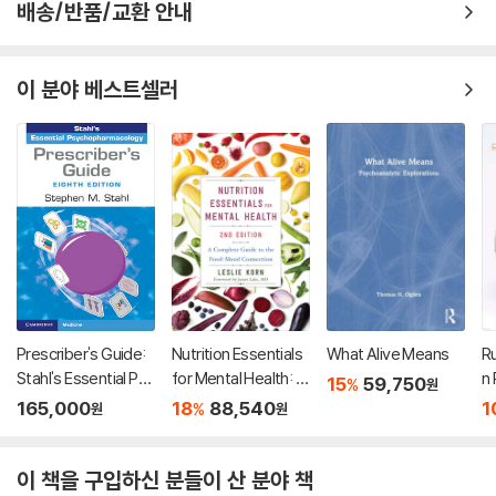
배송/반품/교환 안내
이 분야 베스트셀러
Prescriber's Guide:
Nutrition Essentials
What Alive Means
Ru
Stahl's Essential Psy
for Mental Health: A
n
15
59,750
%
원
chopharmacology
Complete Guide to
Cr
165,000
18
88,540
1
%
원
원
the Food-Mood Co
C
nnection
이 책을 구입하신 분들이 산 분야 책