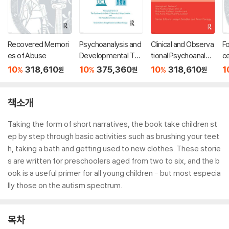
Recovered Memori
Psychoanalysis and
Clinical and Observa
F
es of Abuse
Developmental The
tional Psychoanalyti
ce
rapy
c Research
P
10
318,610
10
375,360
10
318,610
1
%
%
%
원
원
원
책소개
Taking the form of short narratives, the book take children st
ep by step through basic activities such as brushing your teet
h, taking a bath and getting used to new clothes. These storie
s are written for preschoolers aged from two to six, and the b
ook is a useful primer for all young children - but most especia
lly those on the autism spectrum.
목차