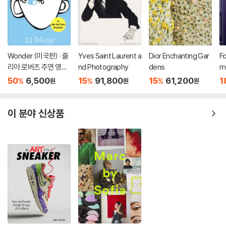
Wonder (미국판) : 줄
Yves Saint Laurent a
Dior Enchanting Gar
Fo
리아 로버츠 주연 영화
nd Photography
dens
m
'원더' 원작 소설
w
50
6,500
15
91,800
15
61,200
1
%
%
%
원
원
원
이 분야 신상품