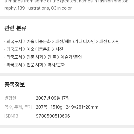
s images from some of the greatest names in fashion photog
raphy. 139 illustrations, 83 in color
관련 분류
외국도서
예술 대중문화
패션/헤어/기타 디자인
패션 디자인
외국도서
예술 대중문화
사진
외국도서
인문 사회
인 물
예술가/문인
외국도서
인문 사회
역사/문화
품목정보
발행일
2007년 09월 17일
쪽수, 무게, 크기
207쪽 | 1510g | 249*281*20mm
ISBN13
9780500513606