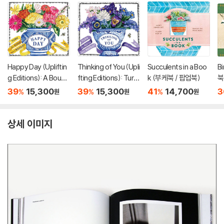
Happy Day (Upliftin
Thinking of You (Upli
Succulents in a Boo
Bi
g Editions): A Bouqu
fting Editions): Turn
k (부케북 / 팝업북)
북
et in a Book (부케북 /
This Book Into a Bou
39
15,300
39
15,300
41
14,700
3
%
%
%
원
원
원
팝업북)
quet (부케북 / 팝업
북)
상세 이미지