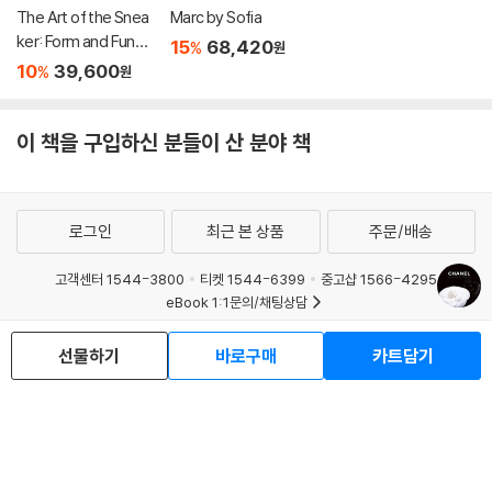
The Art of the Snea
Marc by Sofia
ker: Form and Functi
15
68,420
%
원
on Through the Len
10
39,600
%
원
s of a Collector
이 책을 구입하신 분들이 산 분야 책
로그인
최근 본 상품
주문/배송
고객센터 1544-3800
티켓 1544-6399
중고샵 1566-4295
eBook 1:1문의/채팅상담
예스이십사(주) 사업자 정보
선물하기
바로구매
카트담기
이용약관
개인정보처리방침
청소년보호정책
PC버전
회사소개
거래처관계자께
도서홍보
광고
Copyright © YES24 Corp. All Rights Reserved.
MATOM10