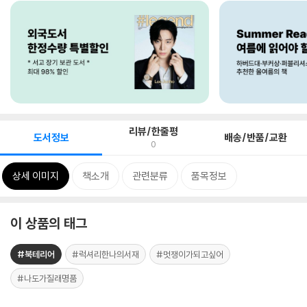
리뷰/한줄평
도서정보
배송/반품/교환
0
상세 이미지
책소개
관련분류
품목정보
이 상품의 태그
#북테리어
#럭셔리한나의서재
#멋쟁이가되고싶어
#나도가질래명품