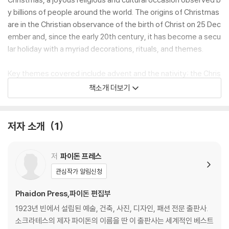
y billions of people around the world. The origins of Christmas
are in the Christian observance of the birth of Christ on 25 Dec
ember and, since the early 20th century, it has become a secu
lar holiday with a myriad decorations, rituals, and themes.
Key themes covered include advent and the nativity; the Chris
tmas tree and holiday decorations; gift giving and carol singin
책소개 더보기
g; classic Christmas films; and festive music. This extraordinar
y book showcases a broad spectrum of global festive traditio
ns from many different cultures, such as fried chicken eaten f
저자 소개
1
or Christmas dinner, surfing Santas, and shoes filled with carro
ts.
저
파이돈 프레스
A collection of more than 200 rich and evocative images, paint
관심작가 알림신청
ings, books, prints, sculptures, textiles, ceramics, and photog
Phaidon Press,파이돈 편집부
raphy, thoughtfully paired to highlight similarities and contrast
s between them, the works included feature a diverse range
1923년 빈에서 설립된 예술, 건축, 사진, 디자인, 패션 전문 출판사.
of both lesser-known and iconic artists, including Sandro Botti
소크라테스의 제자 파이돈의 이름을 딴 이 출판사는 세계적인 베스트