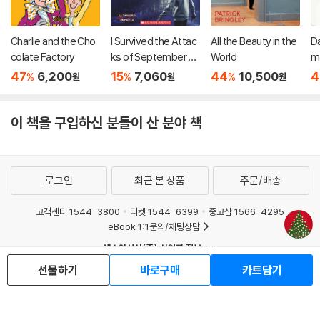
Charlie and the Cho
I Survived the Attac
All the Beauty in the
D
colate Factory
ks of September 11t
World
m
h, 2001 (I Survived #
47
6,200
15
7,060
44
10,500
4
%
%
%
원
원
원
6): Volume 6
이 책을 구입하신 분들이 산 분야 책
로그인
최근 본 상품
주문/배송
고객센터 1544-3800
티켓 1544-6399
중고샵 1566-4295
eBook 1:1문의/채팅상담
예스이십사(주) 사업자 정보
선물하기
바로구매
카트담기
이용약관
개인정보처리방침
청소년보호정책
PC버전
회사소개
거래처관계자께
도서홍보
광고
Copyright © YES24 Corp. All Rights Reserved.