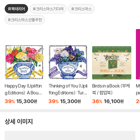
#북테리어
#크리스마스기다려
#크리스마스
#크리스마스선물추천
Happy Day (Upliftin
Thinking of You (Upli
Birds in a Book (부케
M
g Editions): A Bouqu
fting Editions): Turn
북 / 팝업북)
p
et in a Book (부케북 /
This Book Into a Bou
39
15,300
39
15,300
36
16,100
2
%
%
%
원
원
원
팝업북)
quet (부케북 / 팝업
북)
상세 이미지