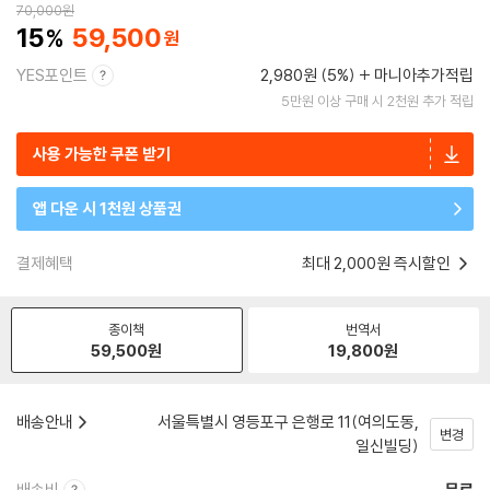
70,000
원
15
59,500
YES포인트
2,980원 (5%)
마니아추가적립
5만원 이상 구매 시 2천원 추가 적립
사용 가능한 쿠폰 받기
앱 다운 시 1천원 상품권
결제혜택
최대 2,000원 즉시할인
종이책
번역서
59,500
원
19,800
원
배송안내
서울특별시 영등포구 은행로 11(여의도동,
변경
일신빌딩)
배송비
무료