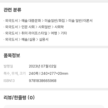
관련 분류
외국도서
예술 대중문화
미술일반/화집
미술 일반/이론서
외국도서
인문 사회
사회일반
사회학
외국도서
취미 라이프스타일
여행
기타
외국도서
예술/실용
실용서
품목정보
발행일
2023년 07월 02일
쪽수, 무게, 크기
240쪽 | 240*277*20mm
ISBN13
9781838665968
리뷰/한줄평
0