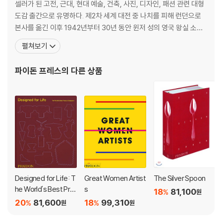
celli, Grandma Moses, Beatrix Potter, Norman Rockwell, Andy
셀러가 된 고전, 근대, 현대 예술, 건축, 사진, 디자인, 패션 관련 대형
Warhol, and many more.
도감 출간으로 유명하다. 제2차 세계 대전 중 나치를 피해 런던으로
본사를 옮긴 이후 1942년부터 30년 동안 윈저 성의 영국 왕실 소장
These significant works cover festive topics such as Advent;
품 도록을 제작했고, 우리나라에서는 미술 관련 전공자들의 필독서
펼쳐보기
the Christmas tree and holiday decorations; gift giving and car
인 에른스트 곰브리치의 『서양 미술사』(1950년 첫 출간)를 출간한
ol singing; and classic Christmas films and music. Essays by Sa
곳으로 유명하다. 2005년 『실버 스푼』 출간 이후 전 세계 요리 도서
파이돈 프레스
의 다른 상품
m Bilton, Dolph Gotelli and David Trigg explore traditional festi
시장에서도 주요 출판사로
ve food and drink, Santa Claus throughout history, and the reli
gious origins of Christmas.
In The Christmas Book, the significant artistic and cultural influ
ence of Christmas throughout history is explored through a wi
de range of beautiful and significant artworks and images fro
m across the ages and six continents, creating the ultimate cu
ltural companion to the festive season.
Designed for Life: T
Great Women Artist
The Silver Spoon
he World's Best Pro
s
18
81,100
%
원
duct Designers
20
81,600
18
99,310
%
%
원
원